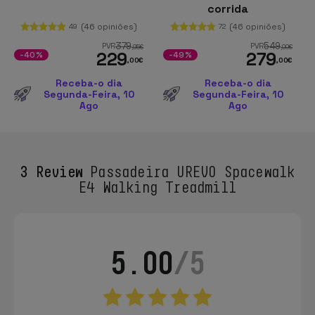
corrida
(46 opiniões)
(46 opiniões)
49
72
379
549
PVR
PVR
,95
€
,00
€
229
279
-40%
-49%
,00
€
,00
€
Receba-o dia
Receba-o dia
Segunda-Feira, 10
Segunda-Feira, 10
Ago
Ago
3 Review
Passadeira UREVO Spacewalk
E4 Walking Treadmill
5.00
/5