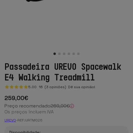
Passadeira UREVO Spacewalk
E4 Walking Treadmill
5.00
16
(3 opiniões)
Dê sua opinião!
259
,00
€
Preço recomendado
269
,00
€
Os preços incluem IVA
UREVO
-
REF:
URTM026
Disponibilidade: