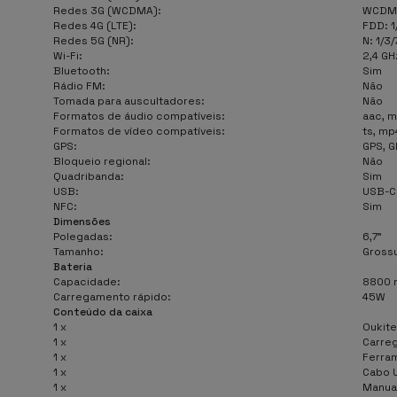
Redes 3G (WCDMA):
WCDMA
Redes 4G (LTE):
FDD: 1
Redes 5G (NR):
N: 1/3
Wi-Fi:
2,4 GH
Bluetooth:
Sim
Rádio FM:
Não
Tomada para auscultadores:
Não
Formatos de áudio compatíveis:
aac, m
Formatos de vídeo compatíveis:
ts, mp
GPS:
GPS, G
Bloqueio regional:
Não
Quadribanda:
Sim
USB:
USB-C
NFC:
Sim
Dimensões
Polegadas:
6,7"
Tamanho:
Grossu
Bateria
Capacidade:
8800 
Carregamento rápido:
45W
Conteúdo da caixa
1 x
Oukite
1 x
Carre
1 x
Ferra
1 x
Cabo 
1 x
Manual