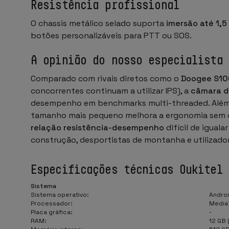
Resistência profissional
O chassis metálico selado suporta
imersão até 1,5
botões personalizáveis para PTT ou SOS.
A opinião do nosso especialista
Comparado com rivais diretos como o
Doogee S10
concorrentes continuam a utilizar IPS), a
câmara d
desempenho em benchmarks multi-threaded. Além di
tamanho mais pequeno melhora a ergonomia sem co
relação resistência-desempenho
difícil de igual
construção, desportistas de montanha e utilizad
Especificações técnicas Oukitel
Sistema
Sistema operativo:
Androi
Processador:
Media
Placa gráfica:
-
RAM:
12 GB 