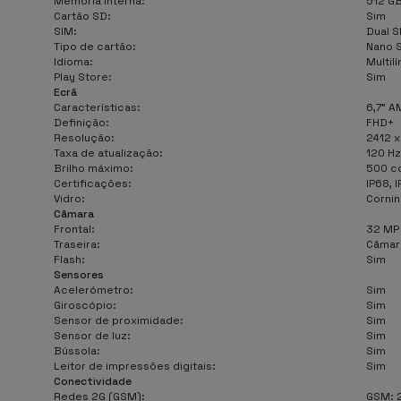
Memória interna:
512 GB
Cartão SD:
Sim
SIM:
Dual S
Tipo de cartão:
Nano S
Idioma:
Multil
Play Store:
Sim
Ecrã
Características:
6,7" 
Definição:
FHD+
Resolução:
2412 x
Taxa de atualização:
120 Hz
Brilho máximo:
500 c
Certificações:
IP68, 
Vidro:
Cornin
Câmara
Frontal:
32 MP
Traseira:
Câmara
Flash:
Sim
Sensores
Acelerómetro:
Sim
Giroscópio:
Sim
Sensor de proximidade:
Sim
Sensor de luz:
Sim
Bússola:
Sim
Leitor de impressões digitais:
Sim
Conectividade
Redes 2G (GSM):
GSM: 2