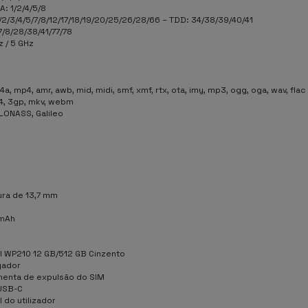
: 1/2/4/5/8
/2/3/4/5/7/8/12/17/18/19/20/25/26/28/66 – TDD: 34/38/39/40/41
/7/8/28/38/41/77/78
z / 5 GHz
4a, mp4, amr, awb, mid, midi, smf, xmf, rtx, ota, imy, mp3, ogg, oga, wav, flac
4, 3gp, mkv, webm
LONASS, Galileo
ra de 13,7 mm
mAh
l WP210 12 GB/512 GB Cinzento
gador
menta de expulsão do SIM
USB-C
 do utilizador