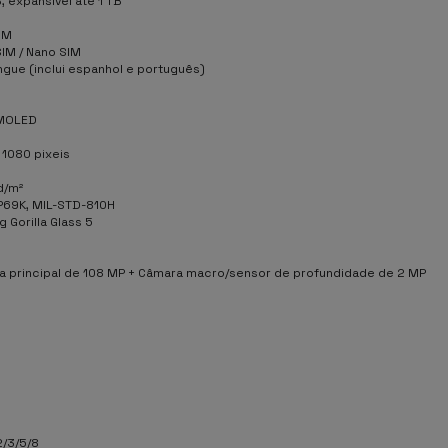
, expansível até 1 TB
IM
IM / Nano SIM
íngue (inclui espanhol e português)
AMOLED
 1080 pixeis
d/m²
IP69K, MIL-STD-810H
g Gorilla Glass 5
 principal de 108 MP + Câmara macro/sensor de profundidade de 2 MP
/3/5/8