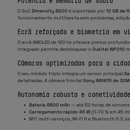
Potência e memória de sobra
O SoC
Dimensity 8200
é suportado por
12 GB de 
funcionamento multitarefa sem problemas, ediçã
Ecrã reforçado e biometria em v
O ecrã AMOLED de 120 Hz oferece pretos profundos
integrado permite desbloquear o
Oukitel WP210
me
Câmaras optimizadas para a cida
O seu módulo triplo integra um sensor principal
Sa
detalhadas. A câmara frontal
Sony IMX615 de 32
Autonomia robusta e conetividad
Bateria 8800 mAh
— até 52 horas de conver
Carregamento rápido 45 W
(0-70 % em 45 mi
NFC multi-serviços, Wi-Fi 6 e Bluetooth 5.3;