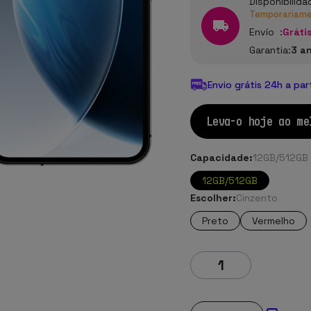
Disponibilida
Temporariamen
Envío :
Grátis
Garantia:
3 a
Envio grátis 24h a par
Leva-o hoje ao me
Capacidade:
12GB/512GB
12GB/512GB
Escolher:
Cinzento
Preto
Vermelho