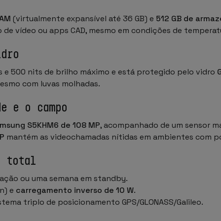
RAM
(virtualmente expansível até 36 GB) e
512 GB de arma
o de vídeo ou apps CAD, mesmo em condições de temperat
idro
 e 500 nits de brilho máximo e está protegido pelo vidro
G
smo com luvas molhadas.
de e o campo
msung S5KHM6 de 108 MP
, acompanhado de um sensor ma
MP
mantém as videochamadas nítidas em ambientes com po
e total
sação ou uma semana em standby.
n) e
carregamento inverso de 10 W
.
 sistema triplo de posicionamento GPS/GLONASS/Galileo.