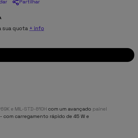
Partilhar
dar
a
a sua quota
+ info
IP69K e MIL-STD-810H
com um avançado
painel
- com carregamento rápido de 45 W e