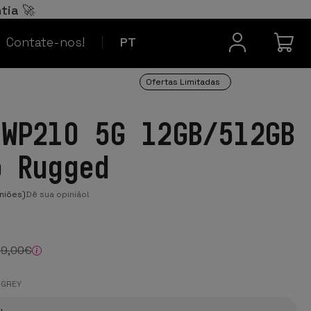
Español
ES
tia 🚀
Contacto
Français
FR
Contate-nos!
PT
Ofertas Limitadas
 WP210 5G 12GB/512GB
o Rugged
niões)
Dê sua opinião!
99
,00
€
-GREY