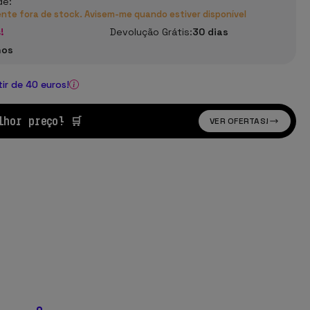
de:
te fora de stock. Avisem-me quando estiver disponível
!
Devolução Grátis:
30 dias
nos
tir de 40 euros!
lhor preço! 🛒
VER OFERTAS!