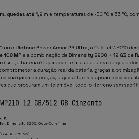
 m, quedas até 1,2 m
e temperaturas de -30 °C a 55 °C, com
0
ou o
Ulefone Power Armor 23 Ultra
, o Oukitel WP210 des
e 108 MP
e a combinação de
Dimensity 8200 + 12 GB de 
sso, a bateria é ligeiramente mais pequena do que a dos
mprometer a duração real da bateria, graças à otimizaçã
ar na sua gama de preços, o que o torna a opção mais equili
ores que procuram um telemóvel todo-o-terreno sem sacri
 WP210 12 GB/512 GB Cinzento
d 15
Tek Dimensity 8200, Octa-Core 4 nm
(+24 GB virtuais)