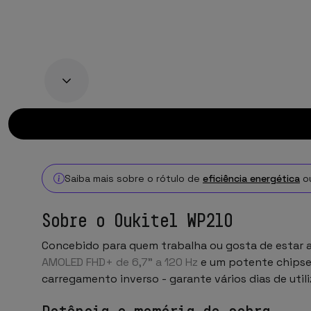
Saiba mais sobre o rótulo de
eficiência energética
o
Sobre o Oukitel WP210
Concebido para quem trabalha ou gosta de estar a
AMOLED FHD+ de 6,7" a 120 Hz
e um potente chips
carregamento inverso - garante vários dias de utili