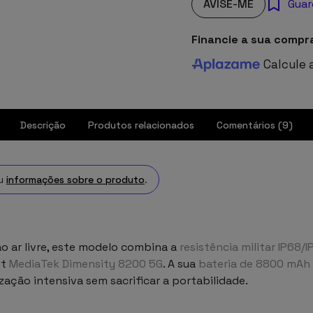
AVISE-ME
Guar
Financie a sua compr
Calcule 
Descrição
Produtos relacionados
Comentários (9)
u
informações sobre o produto
.
o ar livre, este modelo combina a
resistência militar IP68/
et
MediaTek Dimensity 8200 5G
. A sua
bateria de 8800 mAh
zação intensiva sem sacrificar a portabilidade.