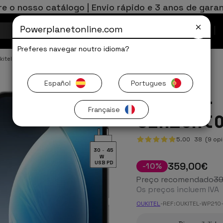
re o nosso catálogo | Envio rápido e 3 anos de garan
Powerplanetonline.com
Ofertas Limitadas
Preferes navegar noutro idioma?
kitel WP
Español
Portugues
Oukitel
Française
Cinzent
5.00
38
(9 opi
30
-
45
W
USB PD
359
,00
€
-
10
%
Preço recomendado
3
Os preços incluem IVA
OUKITEL
-
REF:
OUKITEL-WP210