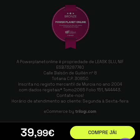
A Powerplanetonline é propriedade de LEASK SLU, NIF
ESB73287740
Calle Balsón de Guillén nº 8
Totana C.P. 30850
Inscrita no registo mercantil de Murcia no ano 2004
com dados registais* Tomo2065 Folio 151, N44443.
Contate-nos!
Horário de atendimento ao cliente: Segunda à Sexta-feira
eCommerce by
trilogi.com
39
,99
€
COMPRE JÁ!