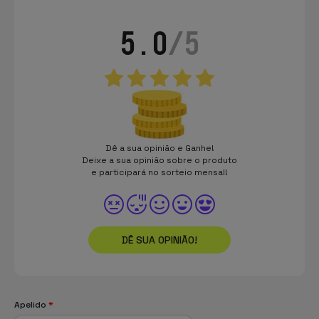
5.0
/5
Dê a sua opinião e Ganhe!
Deixe a sua opinião sobre o produto
e participará no sorteio mensal!
DÊ SUA OPINIÃO!
Apelido
*