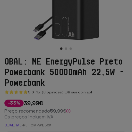
OBAL: ME EnergyPulse Preto
Powerbank 50000mAh 22,5W -
Powerbank
5.0
15
(0 opiniões)
Dê sua opinião!
39
,99
€
-
33
%
Preço recomendado
59
,99
€
Os preços incluem IVA
OBAL: ME
-
REF:
OMPWB50K