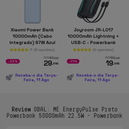
Xiaomi Power Bank
Joyroom JR-L017
10000mAh (Cabo
10000mAh Lightning +
integrado) 67W Azul
USB-C - Powerbank
Gelo
(6 opiniões)
(0 opiniões)
71
44
69
PVR
PVR
,99
€
,99
€
29
19
-33%
-71%
,95
€
,99
€
Receba-o dia Terça-
Receba-o dia Terça-
Feira, 11 Ago
Feira, 11 Ago
Review
OBAL: ME EnergyPulse Preto
Powerbank 50000mAh 22,5W - Powerbank