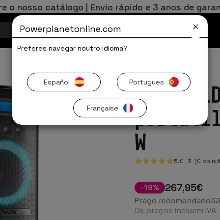
re o nosso catálogo | Envio rápido e 3 anos de garan
Powerplanetonline.com
Ofertas Limitadas
Preferes navegar noutro idioma?
Español
Portugues
NGS WIL
Française
portáti
W
5.0
3
(0 opini
267
,95
€
-
19
%
Preço recomendado
3
Os preços incluem IVA