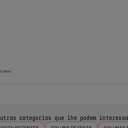
80 MHz
utras categorias que lhe podem interess
TOOTH POTENTES
COLUNA DE FESTA
COLUNAS 