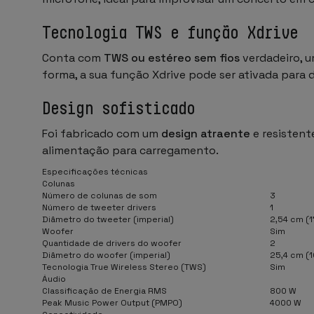
Tecnologia TWS e função Xdrive
Conta com
TWS ou estéreo sem fios
verdadeiro, 
forma, a sua função Xdrive pode ser ativada para 
Design sofisticado
Foi fabricado com um
design atraente
e resistent
alimentação para carregamento.
Especificações técnicas
Colunas
Número de colunas de som
3
Número de tweeter drivers
1
Diâmetro do tweeter (imperial)
2,54 cm (1
Woofer
Sim
Quantidade de drivers do woofer
2
Diâmetro do woofer (imperial)
25,4 cm (1
Tecnologia True Wireless Stereo (TWS)
Sim
Áudio
Classificação de Energia RMS
800 W
Peak Music Power Output (PMPO)
4000 W