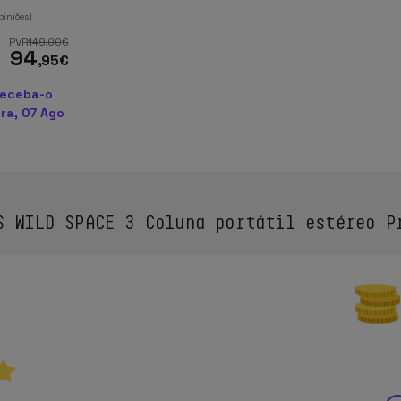
piniões)
PVR
149
,00
€
94
,95
€
Receba-o
ra, 07 Ago
 WILD SPACE 3 Coluna portátil estéreo P