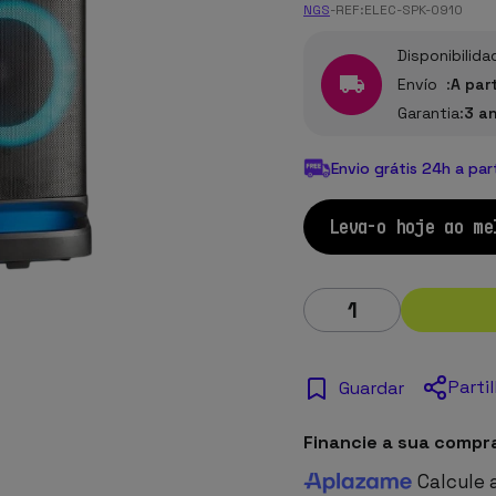
NGS
-
REF:
ELEC-SPK-0910
Disponibilida
Envío :
A par
Garantia:
3 a
Envio grátis 24h a par
Leva-o hoje ao me
Parti
Guardar
Financie a sua compr
Calcule 