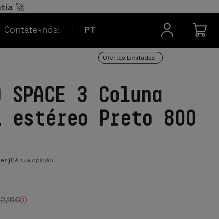
Español
ES
tia 🚀
Contacto
Français
FR
Contate-nos!
PT
Ofertas Limitadas
D SPACE 3 Coluna
l estéreo Preto 800
ões)
Dê sua opinião!
32
,16
€