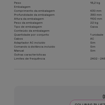
Peso
18,2 kg
Embalagem
Comprimento da embalagem
430 mm
Profundidade da embalagem
380 mm
Altura da embalagem
1100 mm
Peso da embalagem
22 kg
Tipo de embalagem
Caixa
Conteúdo da embalagem
Quantidade por conjunto
1 unidade
Cabos
AC
Adaptador AC incluído
Sim
Comando à distância incluído
Sim
Manual
Sim
Outras características
Limites de frequência
2402 - 24
O
COLUNAS BLUE