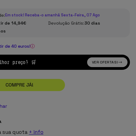
de:
Em stock! Receba-o amanhã Sexta-Feira, 07 Ago
tir de 14,94€
Devolução Grátis:
30 dias
nos
tir de 40 euros!
lhor preço! 🛒
VER OFERTAS!
COMPRE JÁ!
lhar
a
a sua quota
+ info