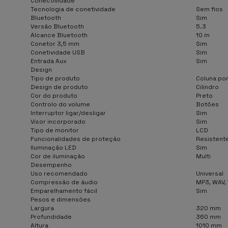
Conectividade
Tecnologia de conetividade
Sem fios
Bluetooth
Sim
Versão Bluetooth
5.3
Alcance Bluetooth
10 m
Conetor 3,5 mm
Sim
Conetividade USB
Sim
Entrada Aux
Sim
Design
Tipo de produto
Coluna por
Design de produto
Cilindro
Cor do produto
Preto
Controlo do volume
Botões
Interruptor ligar/desligar
Sim
Visor incorporado
Sim
Tipo de monitor
LCD
Funcionalidades de proteção
Resistente
Iluminação LED
Sim
Cor de iluminação
Multi
Desempenho
Uso recomendado
Universal
Compressão de áudio
MP3, WAV
Emparelhamento fácil
Sim
Pesos e dimensões
Largura
320 mm
Profundidade
360 mm
Altura
1010 mm