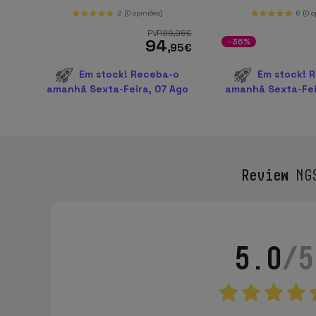
2
(0 opiniões)
6
(0 o
PVR
99
,95
€
94
-36%
,95
€
Em stock! Receba-o
Em stock! 
amanhã Sexta-Feira, 07 Ago
amanhã Sexta-Fei
Review
NGS
5.0
/5