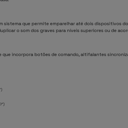
um sistema que permite emparelhar até dois dispositivos
duplicar o som dos graves para níveis superiores ou de aco
e que incorpora botões de comando, altifalantes sincroni
")
0")