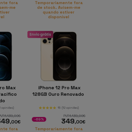
nte fora
Temporariamente fora
isem-me
de stock. Avisem-me
tiver
quando estiver
vel
disponível
Pro Max
iPhone 12 Pro Max
acífico
128GB Ouro Renovado
do
2 opiniões)
15
(12 opiniões)
PVR
1.139
,00
€
PVR
1.139
,00
€
349
349
-69%
,00
€
,00
€
nte fora
Temporariamente fora