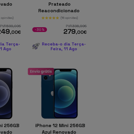
ovado
Prateado
Reacondicionado
0 opiniões)
(16 opiniões)
PVR
599
,00
€
PVR
398
,99
€
249
279
-30%
,00
€
,00
€
ia Terça-
Receba-o dia Terça-
11 Ago
Feira, 11 Ago
ni 256GB
iPhone 12 Mini 256GB
ovado
Azul Renovado