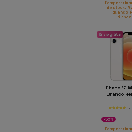
Temporariam
de stock. A
quando e
dispon
iPhone 12 M
Branco R
18
-50%
Temporariam