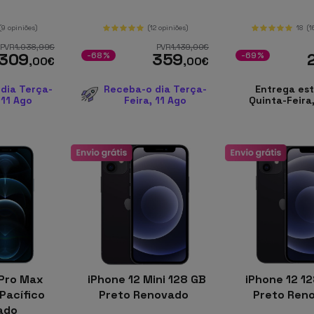
(9 opiniões)
(12 opiniões)
18
(1
PVR
1.038
,99
€
PVR
1.139
,00
€
309
359
-68%
-69%
,00
€
,00
€
dia Terça-
Receba-o dia Terça-
Entrega es
 11 Ago
Feira, 11 Ago
Quinta-Feira
Pro Max
iPhone 12 Mini 128 GB
iPhone 12 1
Pacífico
Preto Renovado
Preto Ren
ado