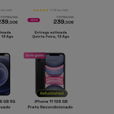
6 opiniões)
17
(16 opiniões)
PVR
759
,00
€
PVR
759
,00
€
239
239
-69%
,00
€
,00
€
timada
Entrega estimada
, 13 Ago
Quinta-Feira, 13 Ago
28 GB 5G
iPhone 11 128 GB
ovado
Preto Recondicionado