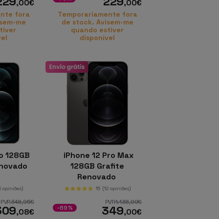
229
229
,00
€
,00
€
nte fora
Temporariamente fora
isem-me
de stock. Avisem-me
tiver
quando estiver
vel
disponível
ro 128GB
iPhone 12 Pro Max
enovado
128GB Grafite
Renovado
5 opiniões)
15
(12 opiniões)
PVR
348
,95
€
PVR
1.138
,99
€
309
349
-69%
,08
€
,00
€