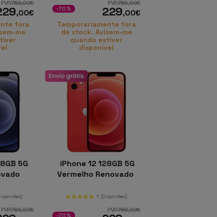
PVR
759
,00
€
PVR
759
,00
€
229
229
-70%
,00
€
,00
€
nte fora
Temporariamente fora
isem-me
de stock. Avisem-me
tiver
quando estiver
vel
disponível
28GB 5G
iPhone 12 128GB 5G
ovado
Vermelho Renovado
0 opiniões)
1
(0 opiniões)
PVR
759
,00
€
PVR
759
,00
€
-70%