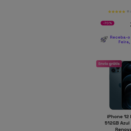
11
-70%
Receba-o 
Feira,
iPhone 12 
512GB Azul 
Renov