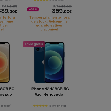
PVR
742
,97
€
PVR
1.139
,00
€
339
359
-68%
,00
€
,00
€
nte fora
Temporariamente fora
isem-me
de stock. Avisem-me
tiver
quando estiver
vel
disponível
28GB 5G
iPhone 12 128GB 5G
novado
Azul Renovado
0 opiniões)
13
(0 opiniões)