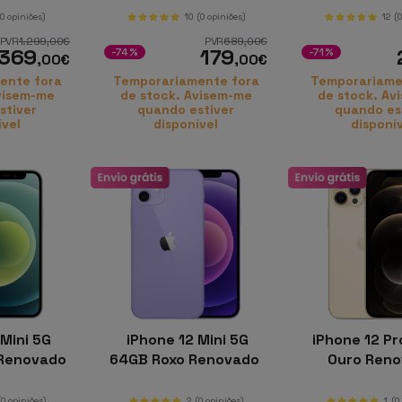
(0 opiniões)
10
(0 opiniões)
12
(
PVR
1.299
,00
€
PVR
689
,00
€
369
179
-74%
-71%
,00
€
,00
€
ente fora
Temporariamente fora
Temporariame
visem-me
de stock. Avisem-me
de stock. Av
stiver
quando estiver
quando es
ível
disponível
disponí
Mini 5G
iPhone 12 Mini 5G
iPhone 12 Pr
 Renovado
64GB Roxo Renovado
Ouro Ren
(0 opiniões)
2
(0 opiniões)
1
(0