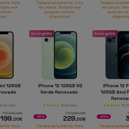
ente fora
Temporariamente fora
Temporariame
visem-me
de stock. Avisem-me
de stock. Av
stiver
quando estiver
quando es
ível
disponível
disponí
ini 128GB
iPhone 12 128GB 5G
iPhone 12 
enovado
Verde Renovado
128GB Azul P
Renova
(3 opiniões)
(3 opiniões)
19
(1
PVR
399
,00
€
PVR
268
,99
€
199
229
-15%
-69%
,00
€
,00
€
ente fora
Temporariamente fora
Temporariame