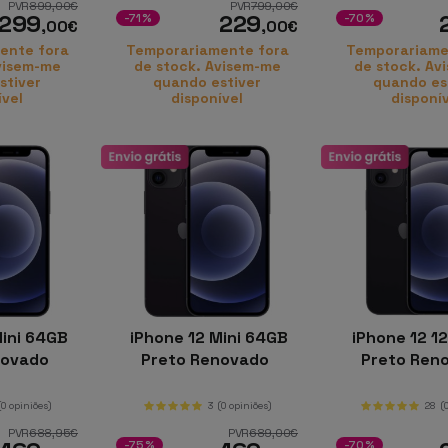
PVR
899
,00
€
PVR
799
,00
€
299
229
-71%
-70%
,00
€
,00
€
ente fora
Temporariamente fora
Temporariame
visem-me
de stock. Avisem-me
de stock. Av
stiver
quando estiver
quando es
ível
disponível
disponí
ini 64GB
iPhone 12 Mini 64GB
iPhone 12 1
novado
Preto Renovado
Preto Ren
(0 opiniões)
3
(0 opiniões)
28
(
PVR
688
,95
€
PVR
689
,00
€
-75%
-70%