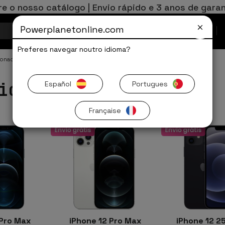
re o nosso catálogo | Envio rápido e 3 anos de garan
Powerplanetonline.com
Ofertas Limitadas
Preferes navegar noutro idioma?
ionado
iPhone Recondicionado
iPhone 11/12 recondicionado
ionado
Español
Portugues
Française
Pro Max
iPhone 12 Pro Max
iPhone 12 2