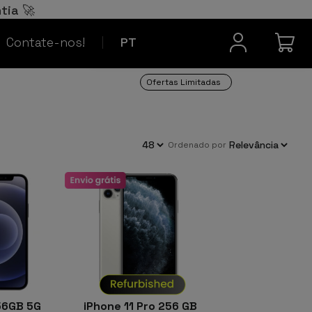
Español
ES
tia 🚀
Contacto
Français
FR
Contate-nos!
PT
Ofertas Limitadas
ordenado por
56GB 5G
iPhone 11 Pro 256 GB