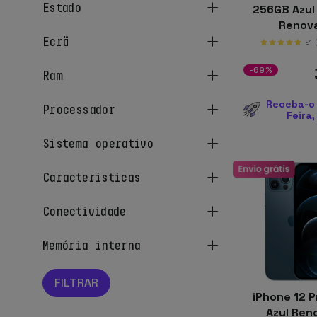
estado
256GB Azul 
Renov
ecrã
21
-69%
ram
Receba-o 
processador
Feira,
sistema operativo
caracteristicas
conectividade
memória interna
iPhone 12 P
Azul Re