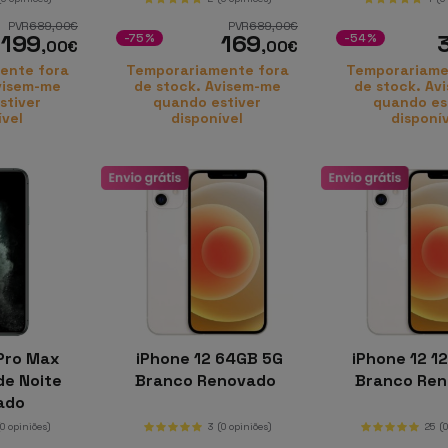
PVR
689
,00
€
PVR
689
,00
€
199
169
-75%
-54%
,00
€
,00
€
ente fora
Temporariamente fora
Temporariame
visem-me
de stock. Avisem-me
de stock. Av
stiver
quando estiver
quando es
ível
disponível
disponí
Pro Max
iPhone 12 64GB 5G
iPhone 12 1
de Noite
Branco Renovado
Branco Re
ado
(0 opiniões)
3
(0 opiniões)
25
(