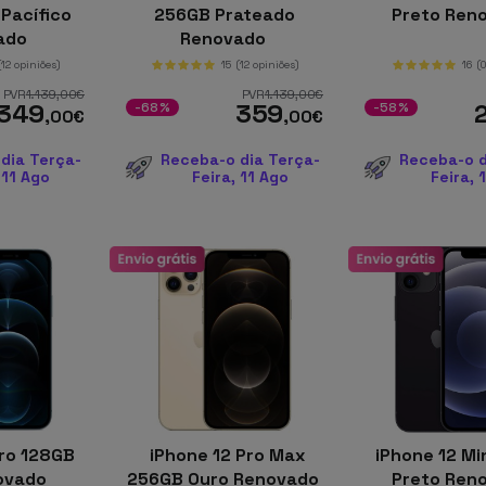
Pacífico
256GB Prateado
Preto Ren
ado
Renovado
(12 opiniões)
15
(12 opiniões)
16
(
PVR
1.139
,00
€
PVR
1.139
,00
€
349
359
-68%
-58%
,00
€
,00
€
dia Terça-
Receba-o dia Terça-
Receba-o d
 11 Ago
Feira, 11 Ago
Feira, 
ro 128GB
iPhone 12 Pro Max
iPhone 12 Mi
novado
256GB Ouro Renovado
Preto Ren