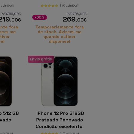
0 opiniões)
1
(0 opiniões)
PVR
759
,00
€
PVR
798
,99
€
219
269
-66%
,00
€
,00
€
nte fora
Temporariamente fora
isem-me
de stock. Avisem-me
tiver
quando estiver
vel
disponível
o 512 GB
iPhone 12 Pro 512GB
ovado
Prateado Renovado
Condição excelente
 opiniões)
2
(0 opiniões)