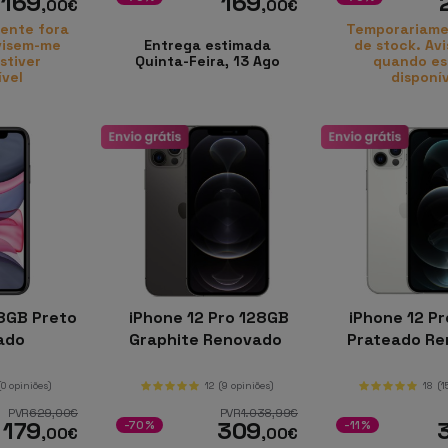
169
169
,00
€
,00
€
ente fora
Temporariame
visem-me
Entrega estimada
de stock. Av
stiver
Quinta-Feira, 13 Ago
quando es
ível
disponí
8GB Preto
iPhone 12 Pro 128GB
iPhone 12 P
ado
Graphite Renovado
Prateado R
(0 opiniões)
12
(9 opiniões)
18
(1
PVR
629
,00
€
PVR
1.038
,99
€
179
309
-70%
-11%
,00
€
,00
€