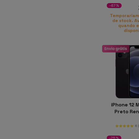
-67%
Temporariam
de stock. A
quando e
dispon
iPhone 12 M
Preto Re
6
-75%