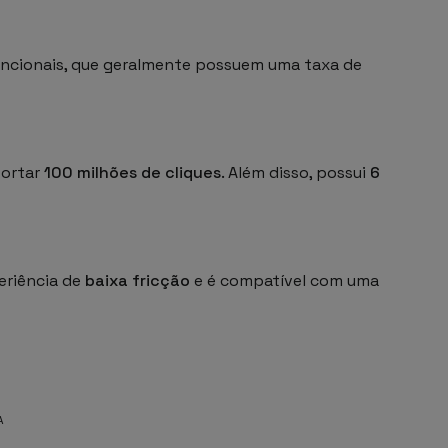
encionais, que geralmente possuem uma taxa de
portar
100 milhões de cliques
. Além disso, possui
6
eriência de
baixa fricção
e é compatível com uma
A