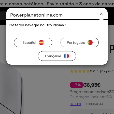
re o nosso catálogo | Envio rápido e 3 anos de garan
Powerplanetonline.com
Ofertas Limitadas
Preferes navegar noutro idioma?
Español
Portugues
HyperX 
Française
Branco
5.0
1
(0 opiniõ
36
,95
€
-
8
%
Preço recomendado
3
Os preços incluem IVA
HYPERX
-
REF:
6N0A8AA