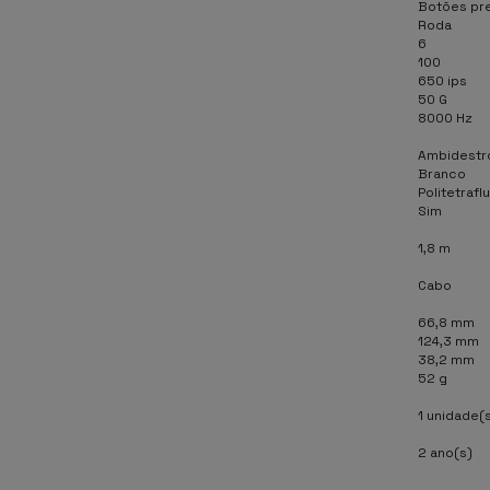
Botões pr
Roda
6
100
650 ips
50 G
8000 Hz
Ambidestr
Branco
Politetrafl
Sim
1,8 m
Cabo
66,8 mm
124,3 mm
38,2 mm
52 g
1 unidade(
2 ano(s)