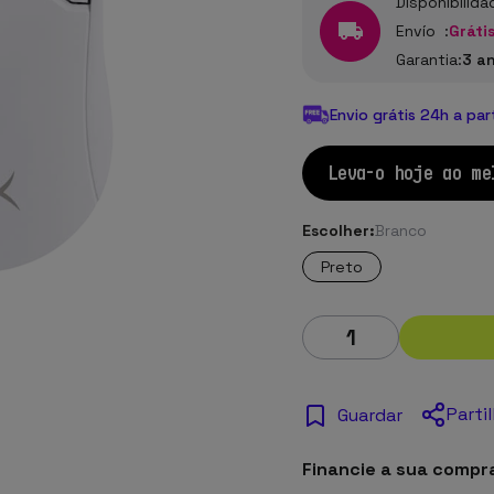
Disponibilida
Envío :
Grátis
Garantia:
3 a
Envio grátis 24h a par
Leva-o hoje ao me
Escolher:
Branco
Preto
Parti
Guardar
Financie a sua compr