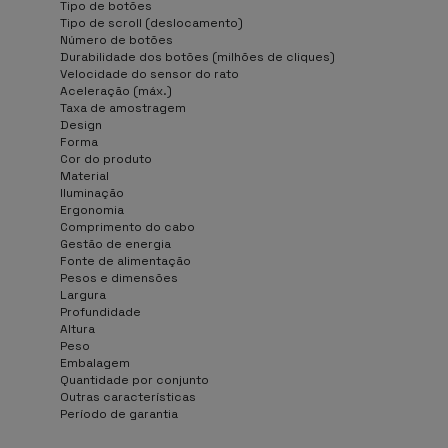
Tipo de botões
Tipo de scroll (deslocamento)
Número de botões
Durabilidade dos botões (milhões de cliques)
Velocidade do sensor do rato
Aceleração (máx.)
Taxa de amostragem
Design
Forma
Cor do produto
Material
Iluminação
Ergonomia
Comprimento do cabo
Gestão de energia
Fonte de alimentação
Pesos e dimensões
Largura
Profundidade
Altura
Peso
Embalagem
Quantidade por conjunto
Outras características
Período de garantia