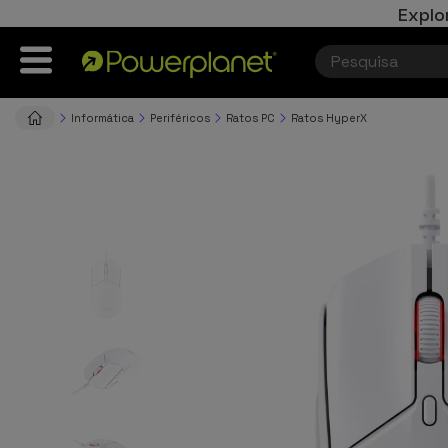
Explo
Informática
Periféricos
Ratos PC
Ratos HyperX