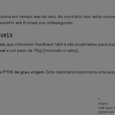
posta em tempo real do rato. Ao contrário dos ratos conv
nsmitir até 8 sinais por milissegundo.
áveis
eis
, que oferecem feedback tátil e são projetados para su
vel
e um peso de 75g (incluindo o cabo).
de
PTFE de grau virgem
. Este material proporciona uma exp
1
Jogos
USB Type-
26000 DPI