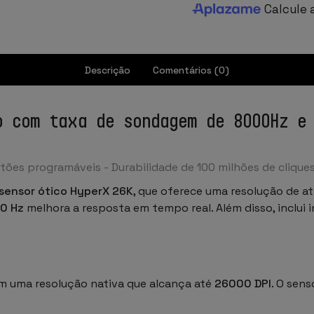
Calcule 
Descrição
Comentários (0)
o com taxa de sondagem de 8000Hz e
tões programáveis - Durabilidade de 100 milhões de clique
sensor ótico HyperX 26K
, que oferece uma resolução de a
0 Hz
melhora a resposta em tempo real. Além disso, inclui 
om uma resolução nativa que alcança até
26000 DPI
. O sen