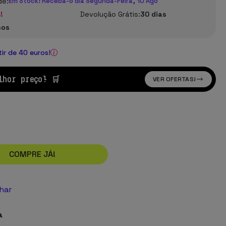
de:
Em Stock! Receba-o dia Segunda-Feira, 10 Ago
!
Devolução Grátis:
30 dias
nos
tir de 40 euros!
lhor preço! 🛒
VER OFERTAS!
COMPRE JÁ!
lhar
a