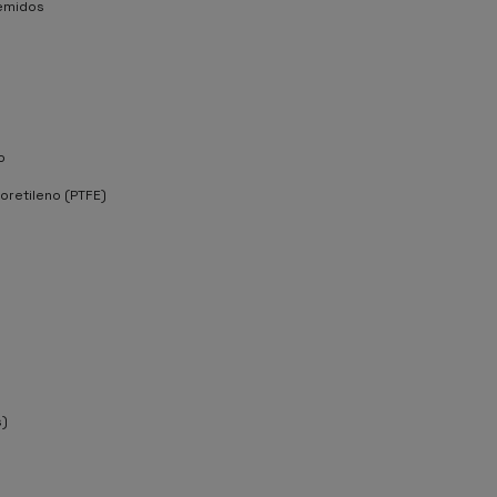
emidos
o
uoretileno (PTFE)
s)