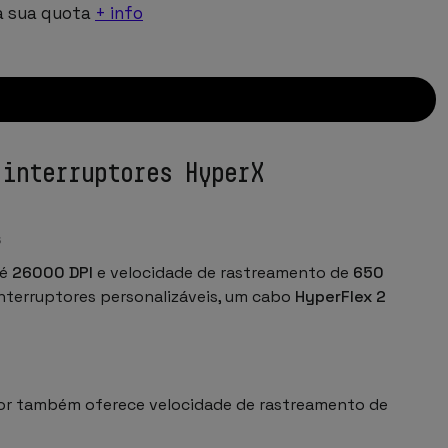
a sua quota
+ info
 interruptores HyperX
s
té
26000 DPI
e velocidade de rastreamento de
650
interruptores personalizáveis, um cabo
HyperFlex 2
sor também oferece velocidade de rastreamento de