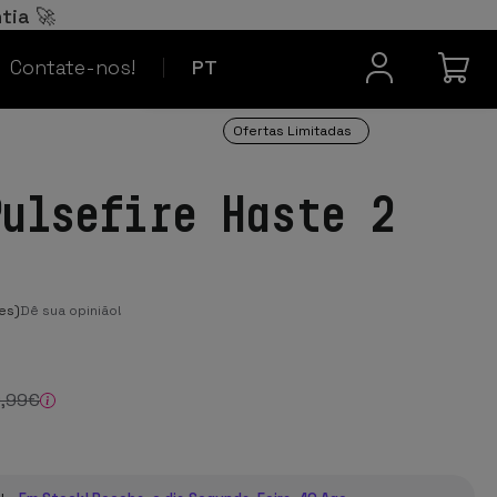
Español
ES
tia 🚀
Contacto
Français
FR
Contate-nos!
PT
Ofertas Limitadas
Pulsefire Haste 2
es)
Dê sua opinião!
9
,99
€