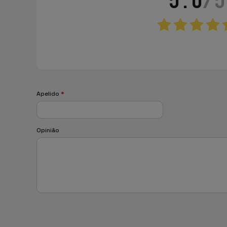
Apelido
*
Opinião