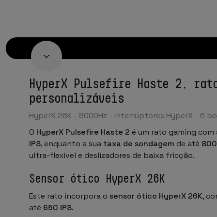
HyperX Pulsefire Haste 2, rat
personalizáveis
HyperX 26K - 8000Hz - Interruptores HyperX - 6 bo
O
HyperX Pulsefire Haste 2
é um rato gaming com
IPS
, enquanto a sua
taxa de sondagem
de até
800
ultra-flexível e deslizadores de baixa fricção.
Sensor ótico HyperX 26K
Este rato incorpora o
sensor ótico HyperX 26K
, c
até
650 IPS
.