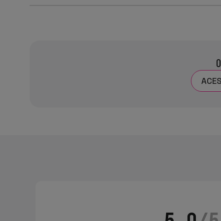
O
ACES
5.0
/5