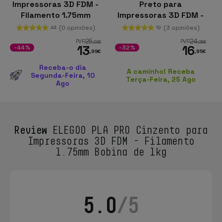
Impressoras 3D FDM -
Preto para
Filamento 1.75mm
Impressoras 3D FDM -
Bobina de 1kg
Filamento 1.75mm
(0 opiniões)
(3 opiniões)
44
19
Bobina de 1kg
25
24
PVR
PVR
,00
€
,95
€
13
16
-44%
-32%
,99
€
,95
€
Receba-o dia
A caminho! Receba
Segunda-Feira, 10
Terça-Feira, 25 Ago
Ago
Review
ELEGOO PLA PRO Cinzento para
Impressoras 3D FDM - Filamento
1.75mm Bobina de 1kg
5.0
/5