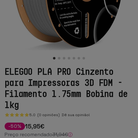
ELEGOO PLA PRO Cinzento
para Impressoras 3D FDM -
Filamento 1.75mm Bobina de
1kg
5.0 (0 opiniões)
Dê sua opinião!
15
,95
€
-
50
%
Preço recomendado
31
,94
€