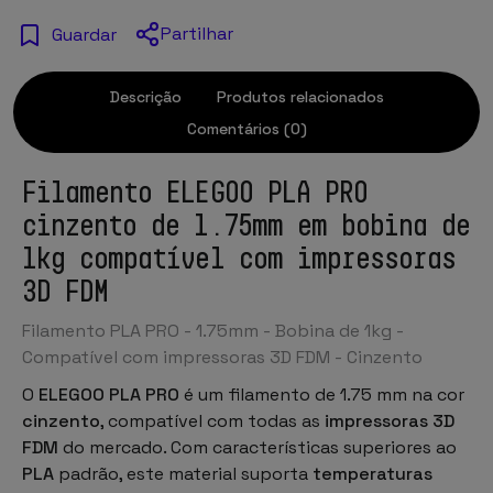
Partilhar
Guardar
Descrição
Produtos relacionados
Comentários (0)
Filamento ELEGOO PLA PRO
cinzento de 1.75mm em bobina de
1kg compatível com impressoras
3D FDM
Filamento PLA PRO - 1.75mm - Bobina de 1kg -
Compatível com impressoras 3D FDM -
Cinzento
O
ELEGOO PLA PRO
é um
filamento de 1.75 mm
na cor
cinzento
, compatível com todas as
impressoras 3D
FDM
do mercado. Com características superiores ao
PLA
padrão, este material suporta
temperaturas