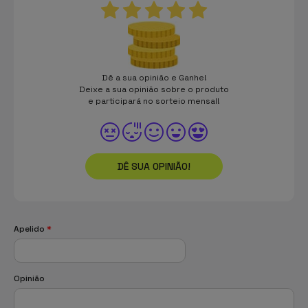
Dê a sua opinião e Ganhe!
Deixe a sua opinião sobre o produto
e participará no sorteio mensal!
DÊ SUA OPINIÃO!
Apelido
*
Opinião