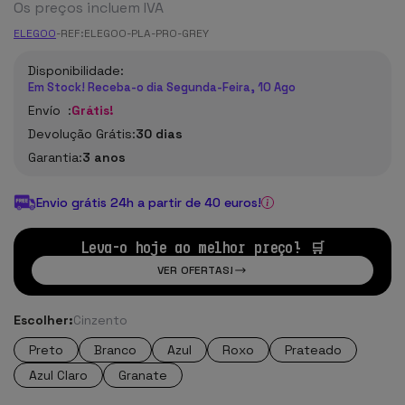
Os preços incluem IVA
ELEGOO
-
REF:
ELEGOO-PLA-PRO-GREY
Disponibilidade:
Em Stock! Receba-o dia Segunda-Feira, 10 Ago
Envío :
Grátis!
Devolução Grátis:
30 dias
Garantia:
3 anos
Envio grátis 24h a partir de 40 euros!
Leva-o hoje ao melhor preço! 🛒
VER OFERTAS!
Escolher:
Cinzento
Preto
Branco
Azul
Roxo
Prateado
Azul Claro
Granate