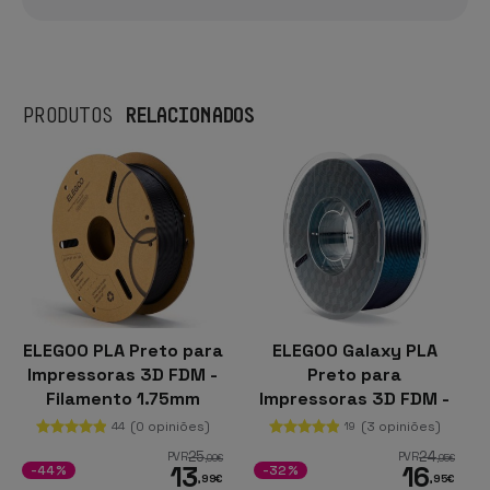
RELACIONADOS
PRODUTOS
ELEGOO PLA Preto para
ELEGOO Galaxy PLA
Impressoras 3D FDM -
Preto para
Filamento 1.75mm
Impressoras 3D FDM -
Bobina de 1kg
Filamento 1.75mm
(0 opiniões)
(3 opiniões)
44
19
Bobina de 1kg
25
24
PVR
PVR
,00
€
,95
€
13
16
-44%
-32%
,99
€
,95
€