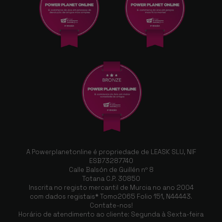
A Powerplanetonline é propriedade de LEASK SLU, NIF
ESB73287740
Calle Balsón de Guillén nº 8
Totana C.P. 30850
Inscrita no registo mercantil de Murcia no ano 2004
com dados registais* Tomo2065 Folio 151, N44443.
Contate-nos!
Horário de atendimento ao cliente: Segunda à Sexta-feira