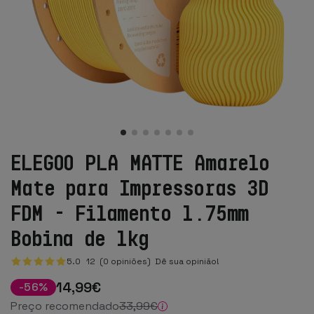
ELEGOO PLA MATTE Amarelo
Mate para Impressoras 3D
FDM - Filamento 1.75mm
Bobina de 1kg
5.0
12
(0 opiniões)
Dê sua opinião!
14
,99
€
-
56
%
Preço recomendado
33
,99
€