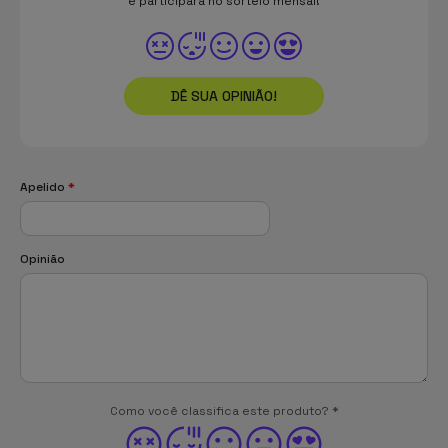
e participará no sorteio mensal!
DÊ SUA OPINIÃO!
Apelido
*
Opinião
Como você classifica este produto?
*