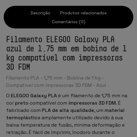
Descrição
Produtos relacionados
Comentários (0)
Filamento ELEGOO Galaxy PLA
azul de 1,75 mm em bobina de 1
kg compatível com impressoras
3D FDM
Filamento PLA - 1,75 mm - Bobina de 1 kg -
Compatível com impressoras 3D FDM - Azul
O
ELEGOO Galaxy PLA
é um
filamento de 1,75 mm
na
cor
preto
compatível com
impressoras 3D FDM
. É
fabricado com
PLA de alta qualidade
, um
material
termoplástico
amplamente utilizado devido à sua
baixa temperatura de fusão, mínima deformação e
retração. É fácil de imprimir, inodoro durante o