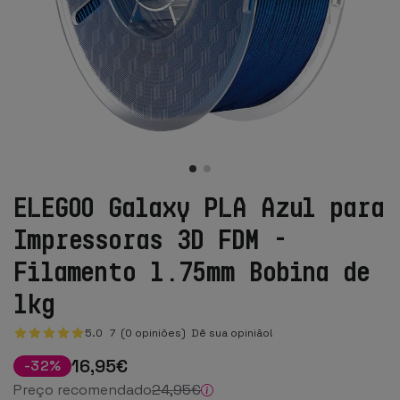
ELEGOO Galaxy PLA Azul para
Impressoras 3D FDM -
Filamento 1.75mm Bobina de
1kg
5.0
7
(0 opiniões)
Dê sua opinião!
16
,95
€
-
32
%
Preço recomendado
24
,95
€