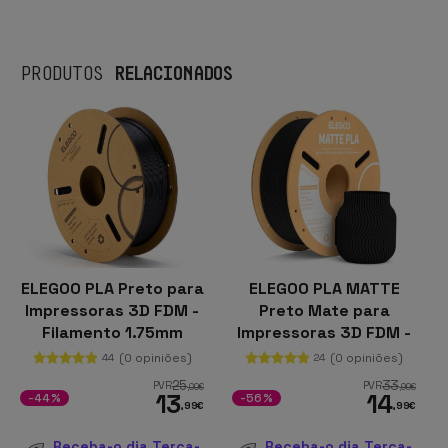
RELACIONADOS
PRODUTOS
ELEGOO PLA Preto para
ELEGOO PLA MATTE
Impressoras 3D FDM -
Preto Mate para
Filamento 1.75mm
Impressoras 3D FDM -
Bobina de 1kg
Filamento 1.75mm
(0 opiniões)
(0 opiniões)
44
24
Bobina de 1kg
25
33
PVR
PVR
,00
€
,99
€
13
14
-44%
-56%
,99
€
,99
€
Receba-o dia Terça-
Receba-o dia Terça-