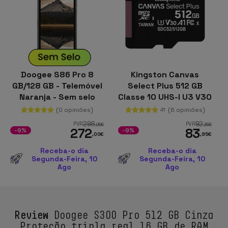
Doogee S86 Pro 8
Kingston Canvas
GB/128 GB - Telemóvel
Select Plus 512 GB
Naranja - Sem selo
Classe 10 UHS-I U3 V30
Preto
(0 opiniões)
(6 opiniões)
41
298
92
PVR
PVR
,95
€
,35
€
272
83
-9%
-9%
,00
€
,95
€
Receba-o dia
Receba-o dia
Segunda-Feira, 10
Segunda-Feira, 10
Ago
Ago
Review
Doogee S300 Pro 512 GB Cinza
Proteção tripla real 16 GB de RAM