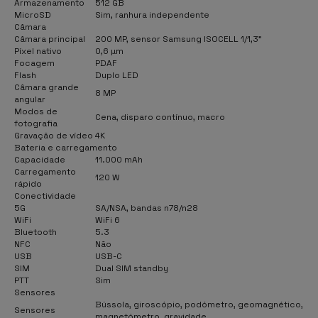
Armazenamento
512 GB
MicroSD
Sim, ranhura independente
Câmara
Câmara principal
200 MP, sensor Samsung ISOCELL 1/1,3"
Píxel nativo
0,6 µm
Focagem
PDAF
Flash
Duplo LED
Câmara grande
8 MP
angular
Modos de
Cena, disparo contínuo, macro
fotografia
Gravação de vídeo
4K
Bateria e carregamento
Capacidade
11.000 mAh
Carregamento
120 W
rápido
Conectividade
5G
SA/NSA, bandas n78/n28
WiFi
WiFi 6
Bluetooth
5.3
NFC
Não
USB
USB-C
SIM
Dual SIM standby
PTT
Sim
Sensores
Bússola, giroscópio, podómetro, geomagnético,
Sensores
magnetómetro, gravidade