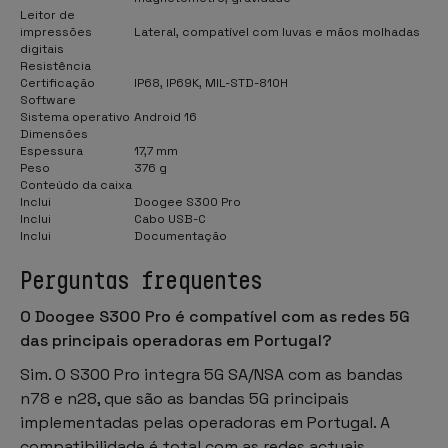
Leitor de
impressões
Lateral, compatível com luvas e mãos molhadas
digitais
Resistência
Certificação
IP68, IP69K, MIL-STD-810H
Software
Sistema operativo
Android 16
Dimensões
Espessura
17,7 mm
Peso
376 g
Conteúdo da caixa
Inclui
Doogee S300 Pro
Inclui
Cabo USB-C
Inclui
Documentação
Perguntas frequentes
O Doogee S300 Pro é compatível com as redes 5G
das principais operadoras em Portugal?
Sim. O S300 Pro integra 5G SA/NSA com as bandas
n78 e n28, que são as bandas 5G principais
implementadas pelas operadoras em Portugal. A
compatibilidade é total com as redes actuais.