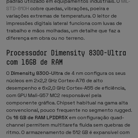
padrão utilizado em equipamentos industriais. O
MIL-
STD-810H
cobre quedas, vibrações, poeira e
variações extremas de temperatura. O leitor de
impressões digitais lateral funciona com luvas de
trabalho e mãos molhadas, um detalhe que faz a
diferença em obra ou no terreno.
Processador Dimensity 8300-Ultra
com 16GB de RAM
O
Dimensity 8300-Ultra
de 4 nm configura os seus
núcleos em 2x2,2 GHz Cortex-A76 de alto
desempenho e 6x2,0 GHz Cortex-A55 de eficiência,
com GPU Mali-G57 MC2 responsável pela
componente gráfica. Chipset habitual na gama alta
convencional, pouco frequente no segmento rugged.
Os
16 GB de RAM LPDDR5X
em configuração quad-
channel permitem multitarefa fluida sem quebras de
ritmo. O armazenamento de 512 GB é expansível com