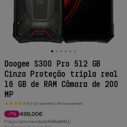
Doogee S300 Pro 512 GB
Cinza Proteção tripla real
16 GB de RAM Câmara de 200
MP
5.0 (0 opiniões)
Dê sua opinião!
499
,00
€
-
7
%
Preço recomendado
538
,99
€