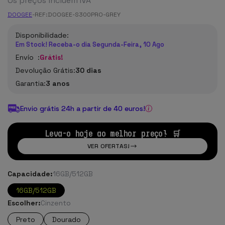
Os preços incluem IVA
DOOGEE
-
REF:
DOOGEE-S300PRO-GREY
Disponibilidade:
Em Stock! Receba-o dia Segunda-Feira, 10 Ago
Envío :
Grátis!
Devolução Grátis:
30 dias
Garantia:
3 anos
Envio grátis 24h a partir de 40 euros!
Leva-o hoje ao melhor preço! 🛒
VER OFERTAS!
Capacidade:
16GB/512GB
16GB/512GB
Escolher:
Cinzento
Preto
Dourado