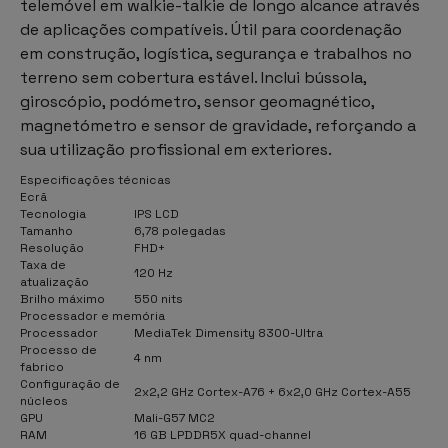
telemóvel em walkie-talkie de longo alcance através
de aplicações compatíveis. Útil para coordenação
em construção, logística, segurança e trabalhos no
terreno sem cobertura estável. Inclui bússola,
giroscópio, podómetro, sensor geomagnético,
magnetómetro e sensor de gravidade, reforçando a
sua utilização profissional em exteriores.
Especificações técnicas
Ecrã
Tecnologia
IPS LCD
Tamanho
6,78 polegadas
Resolução
FHD+
Taxa de
120 Hz
atualização
Brilho máximo
550 nits
Processador e memória
Processador
MediaTek Dimensity 8300-Ultra
Processo de
4 nm
fabrico
Configuração de
2x2,2 GHz Cortex-A76 + 6x2,0 GHz Cortex-A55
núcleos
GPU
Mali-G57 MC2
RAM
16 GB LPDDR5X quad-channel