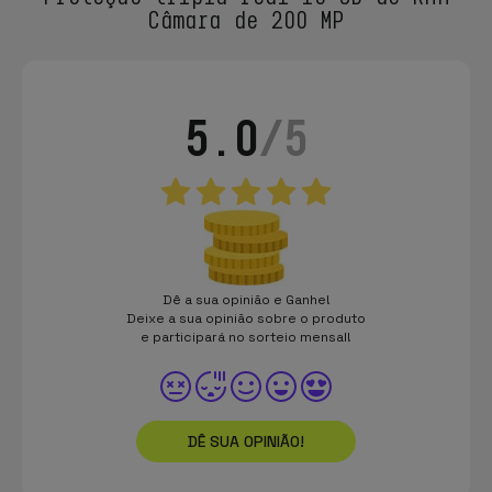
Câmara de 200 MP
5.0
/5
Dê a sua opinião e Ganhe!
Deixe a sua opinião sobre o produto
e participará no sorteio mensal!
DÊ SUA OPINIÃO!