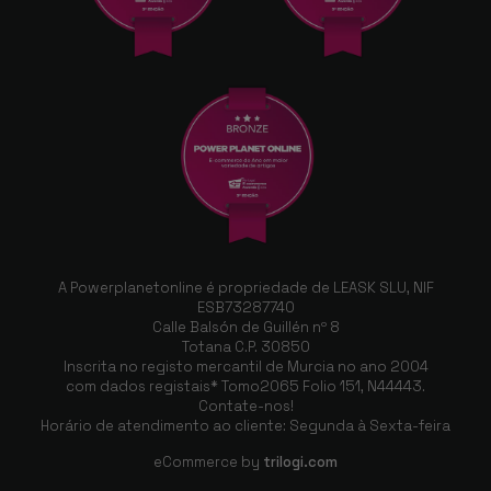
A Powerplanetonline é propriedade de LEASK SLU, NIF
ESB73287740
Calle Balsón de Guillén nº 8
Totana C.P. 30850
Inscrita no registo mercantil de Murcia no ano 2004
com dados registais* Tomo2065 Folio 151, N44443.
Contate-nos!
Horário de atendimento ao cliente: Segunda à Sexta-feira
eCommerce by
trilogi.com