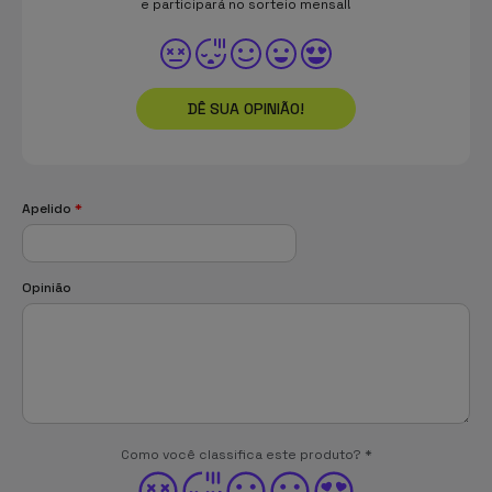
e participará no sorteio mensal!
DÊ SUA OPINIÃO!
Apelido
*
Opinião
Como você classifica este produto?
*