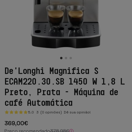
De'Longhi Magnifica S
ECAM220.30.SB 1450 W 1,8 L
Preto, Prata - Máquina de
café Automática
5.0
3
(0 opiniões)
Dê sua opinião!
369
,00
€
Preço recomendado
378
,98
€