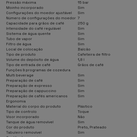
Pressão máxima
15 bar
Moinho incorporado
Sim
Configurações do moedor ajustável
Sim
Número de configurações do moedor
7
Capacidade para grãos de café
250 g
Intensidade do café regulável
Sim
Sistema de água quente
Sim
Tubo de vapor
Sim
Filtro de água
Sim
Local de colocação
Balcão
Tipo de produto
Cafeteira de filtro
Volume do depósito de água
1,8 l
Tipo de entrada de café
Grãos de café
Funções & programas de cozedura
Multi beverage
Sim
Preparação de café
Sim
Preparação de expresso
Sim
Preparação de cappuccino
Sim
Preparação de cafés americanos
Sim
Ergonomia
Material do corpo do produto
Plástico
Tipo de controlo
Toque
Visor incorporado
Não
Tanque de água removível
Sim
Cor do produto
Preto, Prateado
Tabuleiro removível
Sim