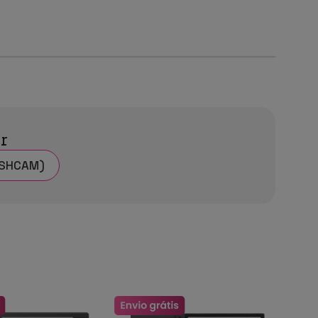
ar
ASHCAM)