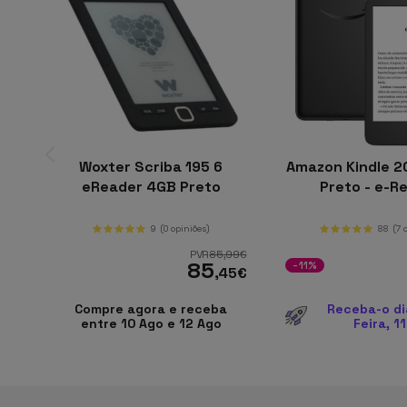
Woxter Scriba 195 6
Amazon Kindle 2
eReader 4GB Preto
Preto - e-R
9
(0 opiniões)
88
(7 
PVR
85
,99
€
85
-11%
,45
€
Compre agora e receba
Receba-o di
entre 10 Ago e 12 Ago
Feira, 1