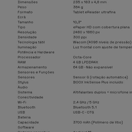
Dimensões
235 x 183 x 4,8 mm
Peso
364 g
Formato
Tablet eReader ultrafina
Ecrã
Tamanho
10,3"
Tipo
ePaper HD com cobertura plana
Resolução
2480 x 1860 px
Densidade
300 ppi
Tecnologia tátil
Wacom (4096 níveis de pressão) 
Iluminação
Luz frontal com ajuste de tempe
Potência e Hardware
Processador
Octa-Core
RAM
4 GB LPDDR4X
Armazenamento
64 GB · Não expansível
Sensores e Funções
Sensores
Sensor G (rotação automática)
Stylus
BOOX InkSense Plus incluído
Áudio
Sistema
Altifalantes duplos + microfone 
Conectividade
Wi-Fi
2.4 GHz / 5 GHz
Bluetooth
Bluetooth 5.1
USB
USB-C · OTG
Bateria
Capacidade
3700 mAh (Polímero de lítio)
Software