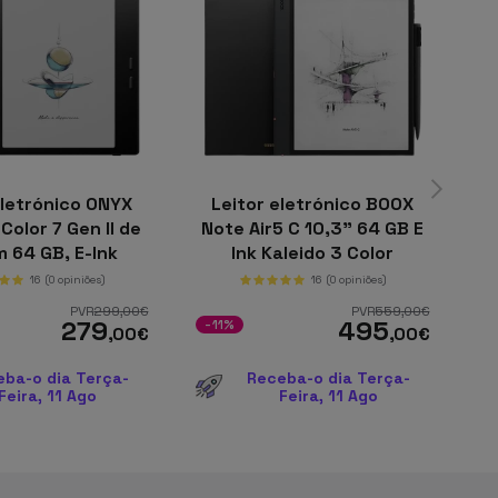
eletrónico ONYX
Leitor eletrónico BOOX
Color 7 Gen II de
Note Air5 C 10,3" 64 GB E
el
m 64 GB, E-Ink
Ink Kaleido 3 Color
Kaleido 3
16
(0 opiniões)
16
(0 opiniões)
PVR
299
,00
€
PVR
559
,00
€
279
495
-11%
-
,00
€
,00
€
eba-o dia Terça-
Receba-o dia Terça-
Feira, 11 Ago
Feira, 11 Ago