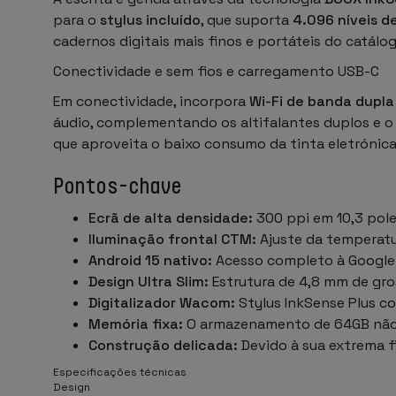
para o
stylus incluído
, que suporta
4.096 níveis d
cadernos digitais mais finos e portáteis do catálog
Conectividade e sem fios e carregamento USB-C
Em conectividade, incorpora
Wi-Fi de banda dupla
áudio, complementando os altifalantes duplos e o
que aproveita o baixo consumo da tinta eletrónic
Pontos-chave
Ecrã de alta densidade:
300 ppi em 10,3 pol
Iluminação frontal CTM:
Ajuste da temperatur
Android 15 nativo:
Acesso completo à Google 
Design Ultra Slim:
Estrutura de 4,8 mm de gro
Digitalizador Wacom:
Stylus InkSense Plus co
Memória fixa:
O armazenamento de 64GB não 
Construção delicada:
Devido à sua extrema f
Especificações técnicas
Design