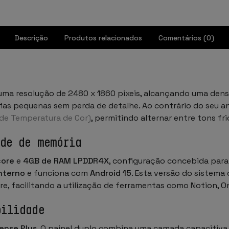
Descrição
Produtos relacionados
Comentários (0)
uma resolução de 2480 x 1860 pixeis, alcançando uma den
ias pequenas sem perda de detalhe. Ao contrário do seu a
de Temperatura de Cor)
, permitindo alternar entre tons fri
ade de memória
core
e
4GB de RAM LPDDR4X
, configuração concebida para
nterno
e funciona com
Android 15
. Esta versão do sistema
ore, facilitando a utilização de ferramentas como Notion,
bilidade
ense Plus
. O painel duplo combina uma camada capacitiva p