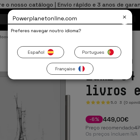
re o nosso catálogo | Envio rápido e 3 anos de garan
Powerplanetonline.com
Ofertas Limitadas
Preferes navegar noutro idioma?
 Boox
Español
Portugues
BOOX Go
Française
Lumi 64
livros 
5.0
3
(0 opini
449
,00
€
-
6
%
Preço recomendado
4
Os preços incluem IVA