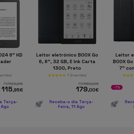
024 6” HD
Leitor eletrónico BOOX Go
Leitor 
eader
6, 6", 32 GB, E Ink Carta
BOOX Go 
1300, Preto
7" co
opiniões)
7
(0 opiniões)
PVR
129
,91
€
PVR
189
,00
€
115
179
-7%
,95
€
,00
€
a Terça-
Receba-o dia Terça-
Rec
1 Ago
Feira, 11 Ago