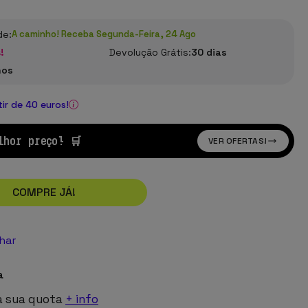
de:
A caminho! Receba Segunda-Feira, 24 Ago
!
Devolução Grátis:
30 dias
nos
tir de 40 euros!
lhor preço! 🛒
VER OFERTAS!
COMPRE JÁ!
lhar
a
a sua quota
+ info