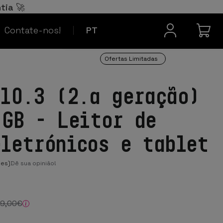
Español
ES
tia 🚀
Contacto
Français
FR
Contate-nos!
PT
Ofertas Limitadas
 10.3 (2.ª geração)
 GB - Leitor de
eletrónicos e tablet
ões)
Dê sua opinião!
79
,00
€