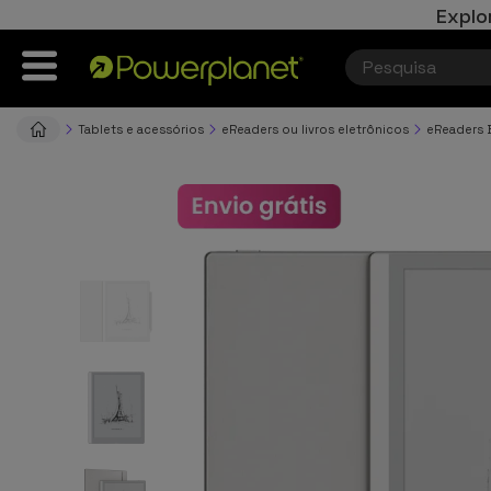
Explo
Tablets e acessórios
eReaders ou livros eletrônicos
eReaders