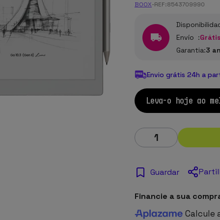
BOOX
-
REF:
8543709990
Disponibilida
Envío :
Grátis
Garantia:
3 a
Envio grátis 24h a par
Leva-o hoje ao me
Parti
Guardar
Financie a sua compr
Calcule 