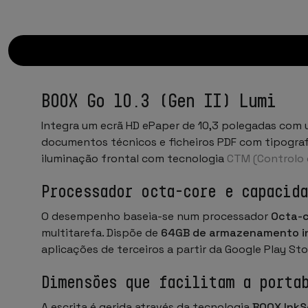
BOOX Go 10.3 (Gen II) Lumi
Integra um ecrã HD ePaper de 10,3 polegadas com 
documentos técnicos e ficheiros PDF com tipograf
iluminação frontal com tecnologia
CTM (Controlo 
Processador octa-core e capacid
O desempenho baseia-se num processador
Octa-
multitarefa. Dispõe de
64GB de armazenamento i
aplicações de terceiros a partir da Google Play St
Dimensões que facilitam a porta
A escrita é gerida através da tecnologia
BOOX InkS