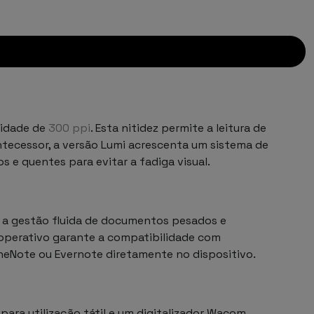
sidade de
300 ppi
. Esta nitidez permite a leitura de
ntecessor, a versão Lumi acrescenta um sistema de
os e quentes para evitar a fadiga visual.
 a gestão fluida de documentos pesados e
 operativo garante a compatibilidade com
 OneNote ou Evernote diretamente no dispositivo.
ara utilização tátil e um digitalizador Wacom