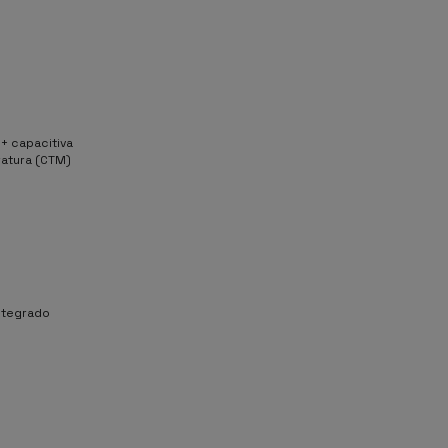
+ capacitiva
ratura (CTM)
integrado