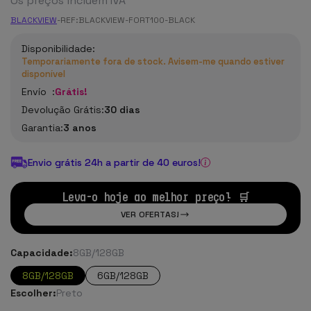
Os preços incluem IVA
BLACKVIEW
-
REF:
BLACKVIEW-FORT100-BLACK
Disponibilidade:
Temporariamente fora de stock. Avisem-me quando estiver
disponível
Envío :
Grátis!
Devolução Grátis:
30 dias
Garantia:
3 anos
Envio grátis 24h a partir de 40 euros!
Leva-o hoje ao melhor preço! 🛒
VER OFERTAS!
Capacidade:
8GB/128GB
8GB/128GB
6GB/128GB
Escolher:
Preto