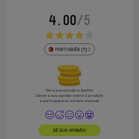
4.00
/5
PORTUGUÊS (1)
Dê a sua opinião e Ganhe!
Deixe a sua opinião sobre o produto
e participará no sorteio mensal!
DÊ SUA OPINIÃO!