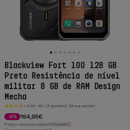
Blackview Fort 100 128 GB
Preto Resistência de nível
militar 8 GB de RAM Design
Mecha
4.00
122
(3 opiniões)
Dê sua opinião!
164
,95
€
-
8
%
Preço recomendado
179
,90
€