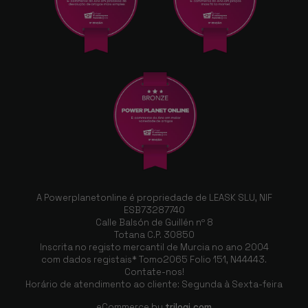
A Powerplanetonline é propriedade de LEASK SLU, NIF
ESB73287740
Calle Balsón de Guillén nº 8
Totana C.P. 30850
Inscrita no registo mercantil de Murcia no ano 2004
com dados registais* Tomo2065 Folio 151, N44443.
Contate-nos!
Horário de atendimento ao cliente: Segunda à Sexta-feira
eCommerce by
trilogi.com