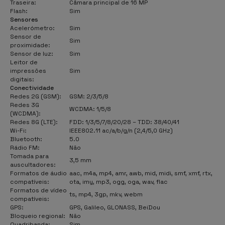
Traseira:
Câmara principal de 16 MP
Flash:
Sim
Sensores
Acelerómetro:
Sim
Sensor de
Sim
proximidade:
Sensor de luz:
Sim
Leitor de
impressões
Sim
digitais:
Conectividade
Redes 2G (GSM):
GSM: 2/3/5/8
Redes 3G
WCDMA: 1/5/8
(WCDMA):
Redes 8G (LTE):
FDD: 1/3/5/7/8/20/28 – TDD: 38/40/41
Wi-Fi:
IEEE802.11 ac/a/b/g/n (2,4/5,0 GHz)
Bluetooth:
5.0
Rádio FM:
Não
Tomada para
3,5 mm
auscultadores:
Formatos de áudio
aac, m4a, mp4, amr, awb, mid, midi, smf, xmf, rtx,
compatíveis:
ota, imy, mp3, ogg, oga, wav, flac
Formatos de vídeo
ts, mp4, 3gp, mkv, webm
compatíveis:
GPS:
GPS, Galileo, GLONASS, BeiDou
Bloqueio regional:
Não
Quadribanda:
Sim