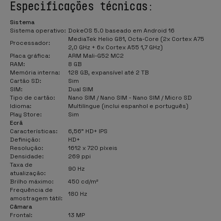
Especificações técnicas:
Sistema
Sistema operativo:
DokeOS 5.0 baseado em Android 16
MediaTek Helio G81, Octa-Core (2x Cortex A75
Processador:
2,0 GHz + 6x Cortex A55 1,7 GHz)
Placa gráfica:
ARM Mali-G52 MC2
RAM:
8 GB
Memória interna:
128 GB, expansível até 2 TB
Cartão SD:
Sim
SIM:
Dual SIM
Tipo de cartão:
Nano SIM / Nano SIM - Nano SIM / Micro SD
Idioma:
Multilíngue (inclui espanhol e português)
Play Store:
Sim
Ecrã
Características:
6,56" HD+ IPS
Definição:
HD+
Resolução:
1612 x 720 píxeis
Densidade:
269 ppi
Taxa de
90 Hz
atualização:
Brilho máximo:
450 cd/m²
Frequência de
180 Hz
amostragem tátil:
Câmara
Frontal:
13 MP