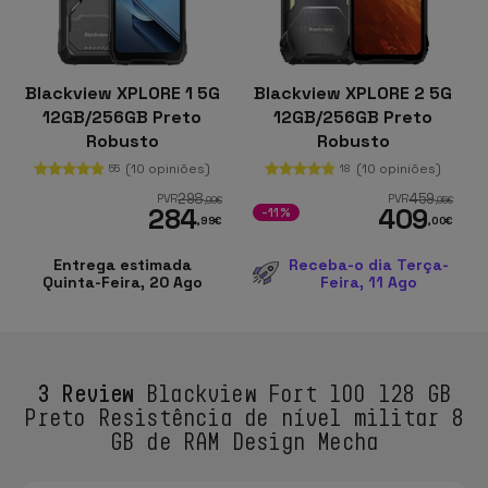
Blackview XPLORE 1 5G
Blackview XPLORE 2 5G
12GB/256GB Preto
12GB/256GB Preto
Robusto
Robusto
(10 opiniões)
(10 opiniões)
55
18
298
459
PVR
PVR
,99
€
,95
€
284
409
-11%
,99
€
,00
€
Entrega estimada
Receba-o dia Terça-
Quinta-Feira, 20 Ago
Feira, 11 Ago
3 Review
Blackview Fort 100 128 GB
Preto Resistência de nível militar 8
GB de RAM Design Mecha