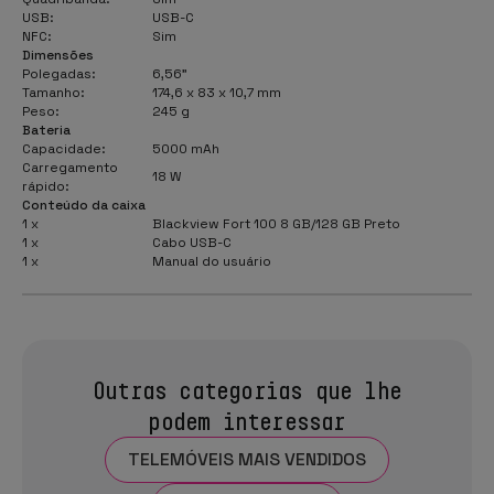
USB:
USB-C
NFC:
Sim
Dimensões
Polegadas:
6,56"
Tamanho:
174,6 x 83 x 10,7 mm
Peso:
245 g
Bateria
Capacidade:
5000 mAh
Carregamento
18 W
rápido:
Conteúdo da caixa
1 x
Blackview Fort 100 8 GB/128 GB Preto
1 x
Cabo USB-C
1 x
Manual do usuário
Outras categorias que lhe
podem interessar
TELEMÓVEIS MAIS VENDIDOS