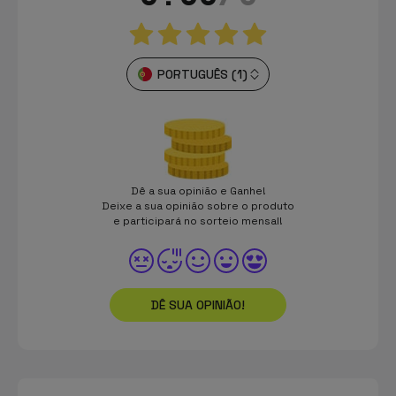
PORTUGUÊS (1)
Dê a sua opinião e Ganhe!
Deixe a sua opinião sobre o produto
e participará no sorteio mensal!
DÊ SUA OPINIÃO!