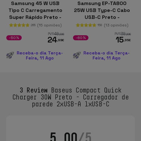
Samsung 45 W USB
Samsung EP-TA800
Tipo C Carregamento
25W USB Type-C Cabo
Super Rápido Preto -
USB-C Preto -
Carregador de parede
Carregador de parede
(15 opiniões)
(13 opiniões)
265
158
com cabo
49
39
PVR
PVR
,99
€
,99
€
24
15
-50%
-60%
,99
€
,95
€
Receba-o dia Terça-
Receba-o dia Terça-
Feira, 11 Ago
Feira, 11 Ago
3 Review
Baseus Compact Quick
Charger 30W Preto - Carregador de
parede 2xUSB-A 1xUSB-C
5.00
/5