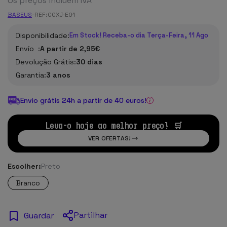
Os preços incluem IVA
BASEUS
-
REF:
CCXJ-E01
Disponibilidade:
Em Stock! Receba-o dia Terça-Feira, 11 Ago
Envío :
A partir de 2,95€
Devolução Grátis:
30 dias
Garantia:
3 anos
Envio grátis 24h a partir de 40 euros!
Leva-o hoje ao melhor preço! 🛒
VER OFERTAS!
Escolher:
Preto
Branco
Partilhar
Guardar