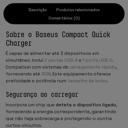
Descrição
Produtos relacionados
Comentários (0)
Sobre o Baseus Compact Quick
Charger
É capaz de alimentar até 3 dispositivos em
simultâneo. Inclui
2 portas USB-A
e
1 porta USB-C
.
Compatível com sistemas de
carregamento rápido
,
fornecendo até
30W
. Este equipamento oferece
praticidade e potência num
tamanho de bolso
.
Segurança ao carregar
Incorpora um chip que
deteta o dispositivo ligado
,
fornecendo a energia correspondente, garantindo
que não haja sobrecarga e protegendo-o contra
curtos-circuitos.