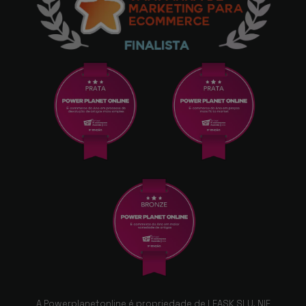
A Powerplanetonline é propriedade de LEASK SLU, NIF