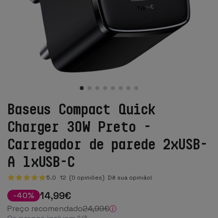
Baseus Compact Quick
Charger 30W Preto -
Carregador de parede 2xUSB-
A 1xUSB-C
5.0
12
(0 opiniões)
Dê sua opinião!
14
,99
€
-
40
%
Preço recomendado
24
,99
€