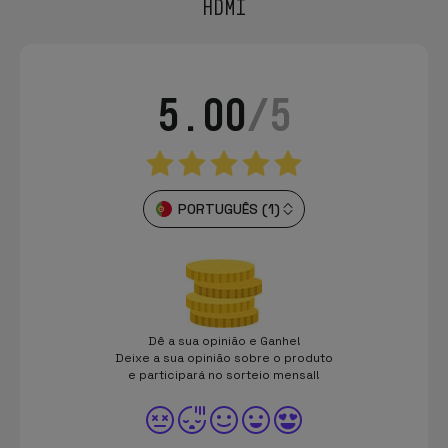
HDMI
5.00
/5
PORTUGUÊS (1)
Dê a sua opinião e Ganhe!
Deixe a sua opinião sobre o produto
e participará no sorteio mensal!