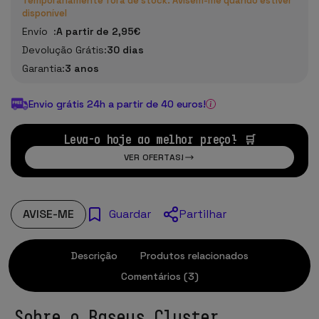
Temporariamente fora de stock. Avisem-me quando estiver
disponível
Envío :
A partir de 2,95€
Devolução Grátis:
30 dias
Garantia:
3 anos
Envio grátis 24h a partir de 40 euros!
Leva-o hoje ao melhor preço! 🛒
VER OFERTAS!
AVISE-ME
Partilhar
Guardar
Descrição
Produtos relacionados
Comentários (3)
Sobre o Baseus Cluster