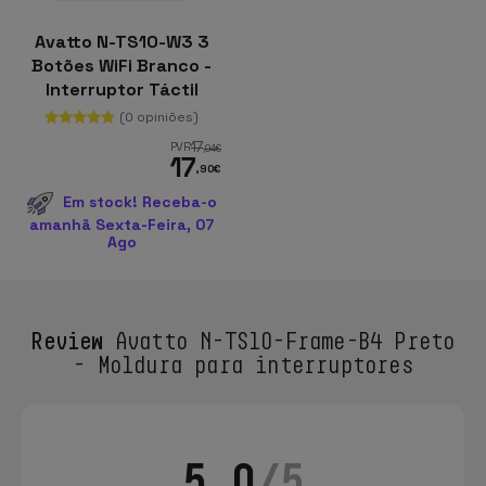
Avatto N-TS10-W3 3
Botões WiFi Branco -
Interruptor Táctil
Inteligente
(0 opiniões)
17
PVR
,94
€
17
,90
€
Em stock! Receba-o
amanhã Sexta-Feira, 07
Ago
Review
Avatto N-TS10-Frame-B4 Preto
- Moldura para interruptores
5.0
/5