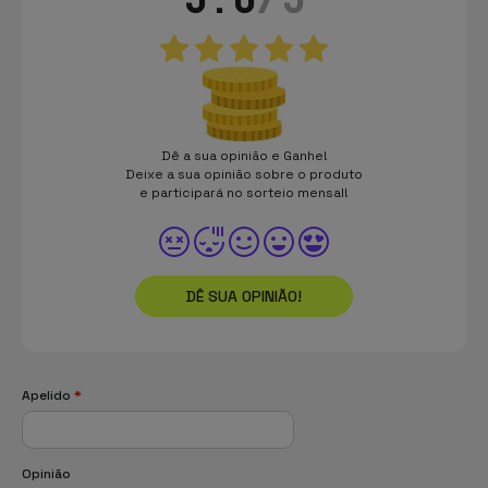
Dê a sua opinião e Ganhe!
Deixe a sua opinião sobre o produto
e participará no sorteio mensal!
DÊ SUA OPINIÃO!
Apelido
*
Opinião