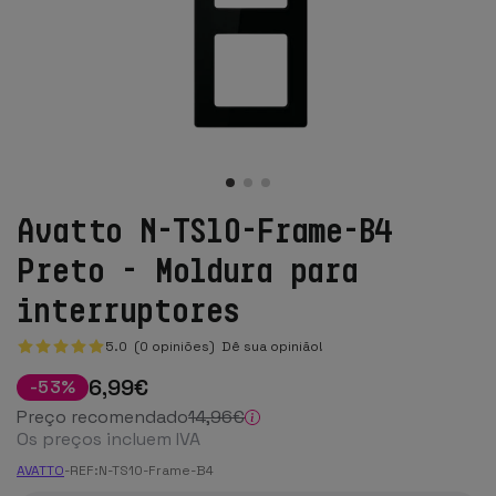
Avatto N-TS10-Frame-B4
Preto - Moldura para
interruptores
5.0 (0 opiniões)
Dê sua opinião!
6
,99
€
-
53
%
Preço recomendado
14
,96
€
Os preços incluem IVA
AVATTO
-
REF:
N-TS10-Frame-B4