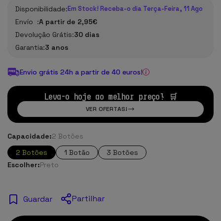
Disponibilidade:
Em Stock! Receba-o dia Terça-Feira, 11 Ago
Envío :
A partir de 2,95€
Devolução Grátis:
30 dias
Garantia:
3 anos
Envio grátis 24h a partir de 40 euros!
Leva-o hoje ao melhor preço! 🛒
VER OFERTAS!
Capacidade:
2 Botões
2 Botões
1 Botão
3 Botões
Escolher:
Preto
Partilhar
Guardar