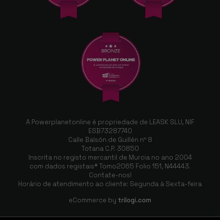
A Powerplanetonline é propriedade de LEASK SLU, NIF
ESB73287740
Calle Balsón de Guillén nº 8
Totana C.P. 30850
Inscrita no registo mercantil de Murcia no ano 2004
com dados registais* Tomo2065 Folio 151, N44443.
Contate-nos!
Horário de atendimento ao cliente: Segunda à Sexta-feira
eCommerce by
trilogi.com