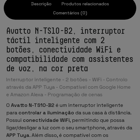
Descrição
Produtos relacionados
Comentários (0)
Avatto N-TS10-B2, interruptor
táctil inteligente com 2
botões, conectividade WiFi e
compatibilidade com assistentes
de voz, na cor preta
Interruptor inteligente - 2 botões - WiFi - Controlo
através da APP Tuya - Compatível com Google Home
e Amazon Alexa - Programação de cenas
O
Avatto N-TS10-B2
é um interruptor inteligente
para
controlar a iluminação
da sua casa à distância.
Possui
conectividade WiFi
, permitindo que possa
ligar/desligar a luz com o seu smartphone, através da
APP Tuya
. Além disso, é compatível com os