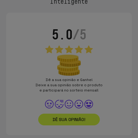
Inteligente
5.0
/5
Dê a sua opinião e Ganhe!
Deixe a sua opinião sobre o produto
e participará no sorteio mensal!
DÊ SUA OPINIÃO!