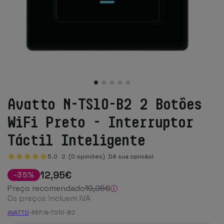
Avatto N-TS10-B2 2 Botões
WiFi Preto - Interruptor
Táctil Inteligente
5.0
2
(0 opiniões)
Dê sua opinião!
12
,95
€
-
35
%
Preço recomendado
19
,95
€
Os preços incluem IVA
AVATTO
-
REF:
N-TS10-B2