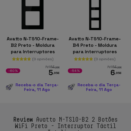
Avatto N-TS10-Frame-
Avatto N-TS10-Frame-
B2 Preto - Moldura
B4 Preto - Moldura
para Interruptores
para interruptores
(0 opiniões)
(0 opiniões)
14
14
PVR
PVR
,96
€
,96
€
5
6
-60%
-54%
,95
€
,95
€
Receba-o dia Terça-
Receba-o dia Terça-
Feira, 11 Ago
Feira, 11 Ago
Review
Avatto N-TS10-B2 2 Botões
WiFi Preto - Interruptor Táctil