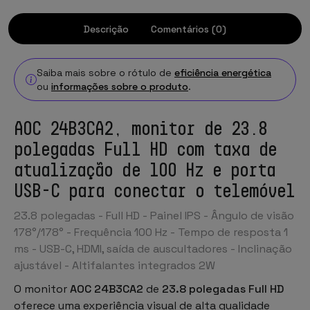
Descrição
Comentários (0)
Saiba mais sobre o rótulo de
eficiência energética
ou
informações sobre o produto
.
AOC 24B3CA2, monitor de 23.8
polegadas Full HD com taxa de
atualização de 100 Hz e porta
USB-C para conectar o telemóvel
23.8 polegadas - Full HD - Painel IPS - Ângulo de visão
178°/178° - Frequência 100 Hz - Tempo de resposta 1
ms - USB-C, HDMI, saída de auscultadores - Inclinação
ajustável - Altifalantes integrados 2W
O monitor
AOC 24B3CA2
de
23.8 polegadas Full HD
oferece uma experiência visual de alta qualidade