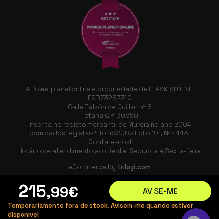
A Powerplanetonline é propriedade de LEASK SLU, NIF
ESB73287740
Calle Balsón de Guillén nº 8
Totana C.P. 30850
Inscrita no registo mercantil de Murcia no ano 2004
com dados registais* Tomo2065 Folio 151, N44443.
Contate-nos!
Horário de atendimento ao cliente: Segunda à Sexta-feira
eCommerce by
trilogi.com
215
,99
€
AVISE-ME
Temporariamente fora de stock. Avisem-me quando estiver
disponível