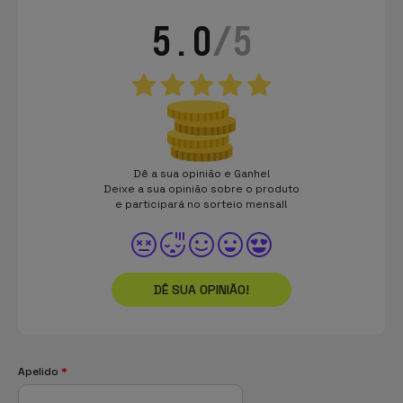
5.0
/5
Dê a sua opinião e Ganhe!
Deixe a sua opinião sobre o produto
e participará no sorteio mensal!
DÊ SUA OPINIÃO!
Apelido
*