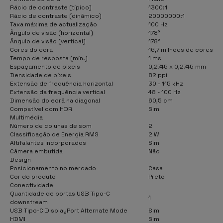
Rácio de contraste (típico)
1300:1
Rácio de contraste (dinâmico)
20000000:1
Taxa máxima de actualização
100 Hz
Ângulo de visão (horizontal)
178°
Ângulo de visão (vertical)
178°
Cores do ecrã
16,7 milhões de cores
Tempo de resposta (mín.)
1 ms
Espaçamento de píxeis
0,2745 x 0,2745 mm
Densidade de píxeis
82 ppi
Extensão de frequência horizontal
30 - 115 kHz
Extensão da frequência vertical
48 - 100 Hz
Dimensão do ecrã na diagonal
60,5 cm
Compatível com HDR
Sim
Multimédia
Número de colunas de som
2
Classificação de Energia RMS
2 W
Altifalantes incorporados
Sim
Câmera embutida
Não
Design
Posicionamento no mercado
Casa
Cor do produto
Preto
Conectividade
Quantidade de portas USB Tipo-C
1
downstream
USB Tipo-C DisplayPort Alternate Mode
Sim
HDMI
Sim