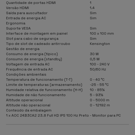
Quantidade de portas HDMI
1
Versão HDMI
1.4
Saída para auscultador
Sim
Entrada de energia AC
Sim
Ergonomia
Suporte VESA
Sim
Interface de montagem em painel
100 x 100 mm
Slot para cabo de segurança
Sim
Tipo de slot de cadeado antirroubo
Kensington
Gestão de energia
Consumo de energia (típico)
30 W
Consumo de energia (standby)
0,5 W
Voltagem de entrada AC
100 - 240 V
Frequência de entrada AC
50/60 Hz
Condições ambientais
Temperatura de funcionamento (T-T)
0 - 40 °C
Limite de temperaturas (armazenamento)
-25 - 55 °C
Humidade relativa de funcionamento (H-H)
10 - 85%
Humidade de não funcionamento
5 - 93%
Altitude operacional
0 - 5000 m
Altitude não operacional
0 - 12192 m
Conteúdo da embalagem
1 x AOC 24B3CA2 23.8 Full HD IPS 100 Hz Preto - Monitor para PC