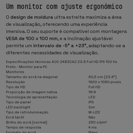
Um monitor com ajuste ergonómico
O
design de moldura
ultra estreita maximiza a área
de visualização, oferecendo uma experiência
imersiva. O seu suporte é compatível com montagens
VESA de 100 x 100 mm
, e a inclinação ajustável
permite um
intervalo de -5° a +23°
, adaptando-se a
diferentes necessidades de visualização.
Especificações técnicas AOC 24B3CA2 23.8 Full HD IPS 100 Hz
Preto - Monitor para PC
Monitores
Tamanho do ecrã na diagonal
60,5 cm (23.8")
Resolução
1920 x 1080 pixels
Tipo de HD
Full HD
Proporção de imagem nativa
16:9
Tecnologia de apresentação
LED
Tipo de painel
IPS
LED backlight
Sim
Tipo de retroiluminação
W-LED
Ecrã táctil
Não
Brilho do ecrã (normal)
250 cd/m²
Tempo de resposta
4 ms
Formato do ecrã
Plano