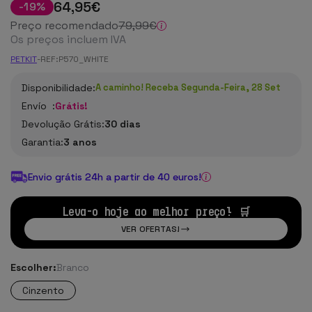
64
,95
€
-
19
%
Preço recomendado
79
,99
€
Os preços incluem IVA
PETKIT
-
REF:
P570_WHITE
Disponibilidade:
A caminho! Receba Segunda-Feira, 28 Set
Envío :
Grátis!
Devolução Grátis:
30 dias
Garantia:
3 anos
Envio grátis 24h a partir de 40 euros!
Leva-o hoje ao melhor preço! 🛒
VER OFERTAS!
Escolher:
Branco
Cinzento