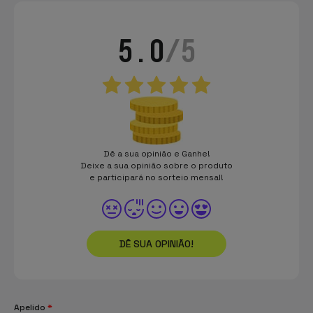
5.0
/5
Dê a sua opinião e Ganhe!
Deixe a sua opinião sobre o produto
e participará no sorteio mensal!
DÊ SUA OPINIÃO!
Apelido
*