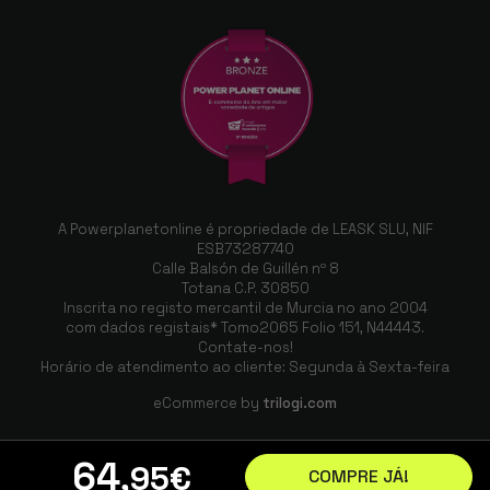
A Powerplanetonline é propriedade de LEASK SLU, NIF
ESB73287740
Calle Balsón de Guillén nº 8
Totana C.P. 30850
Inscrita no registo mercantil de Murcia no ano 2004
com dados registais* Tomo2065 Folio 151, N44443.
Contate-nos!
Horário de atendimento ao cliente: Segunda à Sexta-feira
eCommerce by
trilogi.com
64
,95
€
COMPRE JÁ!