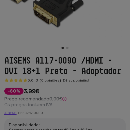
AISENS A117-0090 /HDMI -
DVI 18+1 Preto - Adaptador
5.0
3
(0 opiniões)
Dê sua opinião!
3
,99
€
-
60
%
Preço recomendado
9
,99
€
Os preços incluem IVA
AISENS
-
REF:
A117-0090
Disponibilidade: