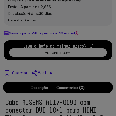
Compre agora e receba entre 10 Ago e 12 Ago
Envío :
A partir de 2,95€
Devolução Grátis:
30 dias
Garantia:
3 anos
Envio grátis 24h a partir de 40 euros!
Leva-o hoje ao melhor preço! 🛒
VER OFERTAS!
Partilhar
Guardar
Descrição
Comentários (0)
Cabo AISENS A117-0090 com
conector DVI 18+1 para HDMI