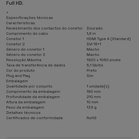
Full HD
.
>
Especificações técnicas
Características
Revestimento dos contactos do conetor
Dourado
Comprimento do cabo
1,8 m
Conetor 1
HDMI Type A (Standard)
Conetor 2
DVI 18+1
Género do conetor 1
Macho
Género do conetor 2
Macho
Resolução Máxima
1920 x 1080 pixels
Taxa de transferência de dados
5,1 Gbit/s
Cor do produto
Preto
Plug and Play
Sim
Embalagem
Quantidade por conjunto
1 unidade(s)
Comprimento da embalagem
180 mm
Profundidade da embalagem
210 mm
Altura da embalagem
10 mm
Peso da embalagem
133 g
Detalhes técnicos
Certificados de conformidade
RoHS