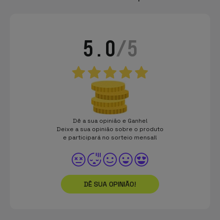
5.0
/5
Dê a sua opinião e Ganhe!
Deixe a sua opinião sobre o produto
e participará no sorteio mensal!
DÊ SUA OPINIÃO!