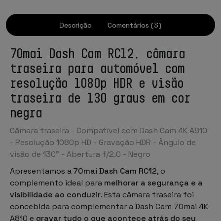
Descrição
Comentários (3)
70mai Dash Cam RC12, câmara
traseira para automóvel com
resolução 1080p HDR e visão
traseira de 130 graus em cor
negra
Câmara traseira - Compatível com Dash Cam 4K A810
- Resolução 1080p HD - Gravação HDR - Ângulo de
visão de 130° - Abertura f/2.0 -
Negro
Apresentamos a
70mai Dash Cam RC12
, o
complemento ideal para
melhorar a segurança e a
visibilidade ao conduzir
. Esta câmara traseira foi
concebida para complementar a Dash Cam 70mai 4K
A810 e
gravar tudo o que acontece atrás do seu