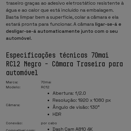
traseiro graças ao adesivo eletrostático resistente à
água e ao calor que está incluído na embalagem.
Basta limpar bem a superfície, colar a câmara e ela
estará pronta para funcionar. A câmara
ligar-se-á e
desligar-se-á automaticamente junto com o seu
automóvel
.
Especificações técnicas 70mai
RC12 Negro – Câmara Traseira para
automóvel
Marca:
70mai
Modelo:
RC12
Abertura: f/2.0
Resolução: 1920 x 1080 px
Câmara:
Ângulo de visão: 130°
HDR
Conexão:
por cabo
Dash Cam A810 4K
Compatível com: