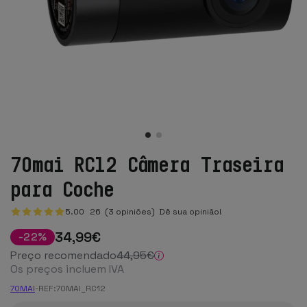
70mai RC12 Câmera Traseira
para Coche
5.00
26
(3 opiniões)
Dê sua opinião!
34
,99
€
-
22
%
Preço recomendado
44
,95
€
Os preços incluem IVA
70MAI
-
REF:
70MAI_RC12