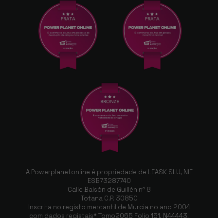
A Powerplanetonline é propriedade de LEASK SLU, NIF
ESB73287740
Calle Balsón de Guillén nº 8
Totana C.P. 30850
Inscrita no registo mercantil de Murcia no ano 2004
com dados registais* Tomo2065 Folio 151, N44443.