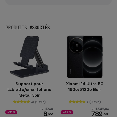
ASSOCIÉS
PRODUITS
Support pour
Xiaomi 14 Ultra 5G
tablette/smartphone
16Go/512Go Noir
Métal Noir
(1 avis)
(0 avis)
22
3
12
1.548
PVC
PVC
,99
€
,99
€
8
789
-31%
-49%
,99
€
,00
€