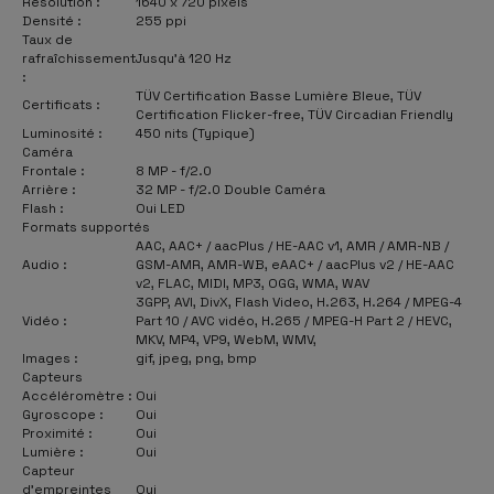
Résolution :
1640 x 720 pixels
Densité :
255 ppi
Taux de
rafraîchissement
Jusqu'à 120 Hz
:
TÜV Certification Basse Lumière Bleue, TÜV
Certificats :
Certification Flicker-free, TÜV Circadian Friendly
Luminosité :
450 nits (Typique)
Caméra
Frontale :
8 MP - f/2.0
Arrière :
32 MP - f/2.0 Double Caméra
Flash :
Oui LED
Formats supportés
AAC, AAC+ / aacPlus / HE-AAC v1, AMR / AMR-NB /
Audio :
GSM-AMR, AMR-WB, eAAC+ / aacPlus v2 / HE-AAC
v2, FLAC, MIDI, MP3, OGG, WMA, WAV
3GPP, AVI, DivX, Flash Video, H.263, H.264 / MPEG-4
Vidéo :
Part 10 / AVC vidéo, H.265 / MPEG-H Part 2 / HEVC,
MKV, MP4, VP9, WebM, WMV,
Images :
gif, jpeg, png, bmp
Capteurs
Accéléromètre :
Oui
Gyroscope :
Oui
Proximité :
Oui
Lumière :
Oui
Capteur
d'empreintes
Oui