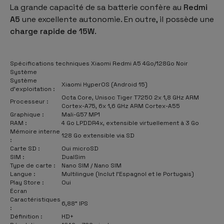
La grande capacité de sa batterie confère au
Redmi
A5
une excellente autonomie. En outre, il possède une
charge rapide de 15W
.
Spécifications techniques Xiaomi Redmi A5 4Go/128Go Noir
Système
Système
Xiaomi HyperOS (Android 15)
d'exploitation :
Octa Core, Unisoc Tiger T7250 2x 1,8 GHz ARM
Processeur :
Cortex-A75, 6x 1,6 GHz ARM Cortex-A55
Graphique :
Mali-G57 MP1
RAM :
4 Go LPDDR4x, extensible virtuellement à 3 Go
Mémoire interne
128 Go extensible via SD
:
Carte SD :
Oui microSD
SIM :
DualSim
Type de carte :
Nano SIM / Nano SIM
Langue :
Multilingue (Inclut l'Espagnol et le Portugais)
Play Store :
Oui
Écran
Caractéristiques
6,88" IPS
:
Définition :
HD+