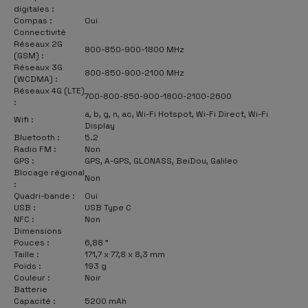
digitales :
Compas :
Oui
Connectivité
Réseaux 2G
800-850-900-1800 MHz
(GSM) :
Réseaux 3G
800-850-900-2100 MHz
(WCDMA) :
Réseaux 4G (LTE)
700-800-850-900-1800-2100-2600
:
a, b, g, n, ac, Wi-Fi Hotspot, Wi-Fi Direct, Wi-Fi
Wifi :
Display
Bluetooth :
5.2
Radio FM :
Non
GPS :
GPS, A-GPS, GLONASS, BeiDou, Galileo
Blocage régional
Non
:
Quadri-bande :
Oui
USB :
USB Type C
NFC :
Non
Dimensions
Pouces :
6,88 "
Taille :
171,7 x 77,8 x 8,3 mm
Poids :
193 g
Couleur :
Noir
Batterie
Capacité :
5200 mAh