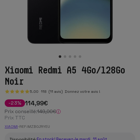
Xiaomi Redmi A5 4Go/128Go
Noir
5.00
118
(11 avis)
Donnez votre avis !
114
,99
€
-
23
%
Prix conseillé:
149
,00
€
Prix TTC
XIAOMI
-
REF:
MZB0JRYEU
Disponibilité:
En stock! Recevez-le mardi, 11 août