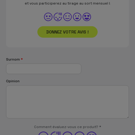
et vous participerez au tirage au sort mensuel !
DONNEZ VOTRE AVIS !
Surnom
*
Opinion
Comment évaluez-vous ce produit?
*