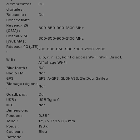
d'empreintes
Oui
digitales :
Boussole :
Oui
Connectivité
Réseaux 2G
800-850-900-1800 MHz
(GSM) :
Réseaux 3G
800-850-900-2100 MHz
(WCDMA) :
Réseaux 4G (LTE)
700-800-850-900-1800-2100-2600
:
a, b, g, n, ac, Point d'accès Wi-Fi, Wi-Fi Direct,
Wifi :
Affichage Wi-Fi
Bluetooth :
5.2
Radio FM :
Non
GPS :
GPS, A-GPS, GLONASS, BeiDou, Galileo
Blocage régional
Non
:
Quadband :
Oui
USB :
USB Type C
NFC :
Non
Dimensions
Pouces :
6.88 "
Taille :
171,7 x 77,8 x 8,3 mm
Poids :
193 g
Couleur :
Bleu
Batterie