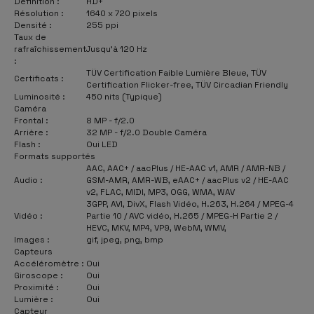
Définition :
HD+
Résolution :
1640 x 720 pixels
Densité :
255 ppi
Taux de
rafraîchissement
Jusqu'à 120 Hz
:
TÜV Certification Faible Lumière Bleue, TÜV
Certificats :
Certification Flicker-free, TÜV Circadian Friendly
Luminosité :
450 nits (Typique)
Caméra
Frontal :
8 MP - f/2.0
Arrière :
32 MP - f/2.0 Double Caméra
Flash :
Oui LED
Formats supportés
AAC, AAC+ / aacPlus / HE-AAC v1, AMR / AMR-NB /
Audio :
GSM-AMR, AMR-WB, eAAC+ / aacPlus v2 / HE-AAC
v2, FLAC, MIDI, MP3, OGG, WMA, WAV
3GPP, AVI, DivX, Flash Vidéo, H.263, H.264 / MPEG-4
Vidéo :
Partie 10 / AVC vidéo, H.265 / MPEG-H Partie 2 /
HEVC, MKV, MP4, VP9, WebM, WMV,
Images :
gif, jpeg, png, bmp
Capteurs
Accéléromètre :
Oui
Giroscope :
Oui
Proximité :
Oui
Lumière :
Oui
Capteur