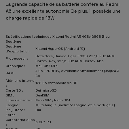
La grande capacité de sa batterie confère au
Redmi
A5
une excellente autonomie. De plus, il possède une
charge rapide de 15W
.
Spécifications techniques Xiaomi Redmi A5 4GB/128GB Bleu
Système
Système
Xiaomi HyperOS (Android 15)
d'exploitation :
Octa Core, Unisoc Tiger T7250 2x 1,8 GHz ARM
Processeur :
Cortex-A75, 6x 1,6 GHz ARM Cortex-A55
Graphique :
Mali-G57 MP1
4 Go LPDDR4x, extensible virtuellement jusqu'à 3
RAM :
Go
Mémoire interne
128 Go extensible via SD
:
Carte SD :
Oui microSD
SIM :
DualSIM
Type de carte :
Nano SIM / Nano SIM
Langue :
Multi-langue (inclut l'espagnol et le portugais)
Play Store :
Oui
Écran
Caractéristiques
6.88" IPS
: