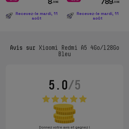
8
789
,99
€
,00
€
Recevez-le mardi, 11
Recevez-le mardi, 11
août
août
Avis sur
Xiaomi Redmi A5 4Go/128Go
Bleu
5.0
/5
Donnez votre avis et gagnez !