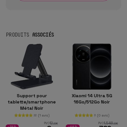
ASSOCIÉS
PRODUITS
Support pour
Xiaomi 14 Ultra 5G
tablette/smartphone
16Go/512Go Noir
Métal Noir
(1 avis)
(0 avis)
22
3
12
1.548
PVC
PVC
,99
€
,99
€
-31%
-49%