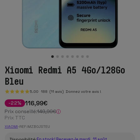
Xiaomi Redmi A5 4Go/128Go
Bleu
5.00
188
(11 avis)
Donnez votre avis !
116
,99
€
-
22
%
Prix conseillé:
149
,99
€
Prix TTC
XIAOMI
-
REF:
MZB0JSTEU
Disponibilité:
En stock! Recevez-le mardi, 11 août