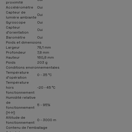
proximité
Accéléromètre
Oui
Capteur de
Oui
lumière ambiante
Gyroscope
Oui
Capteur
Oui
d'orientation
Baromètre
Oui
Poids et dimensions
Largeur
78,1 mm
Profondeur
7,8 mm
Hauteur
160,8 mm
Poids
203 g
Conditions environnementales
Température
0 - 35 °C
d'opération
Température
hors
-20 - 45 °C
fonctionnement
Humidité relative
de
5 - 95%
fonctionnement
(H-H)
Altitude de
0 - 3000 m
fonctionnement
Contenu de l'emballage