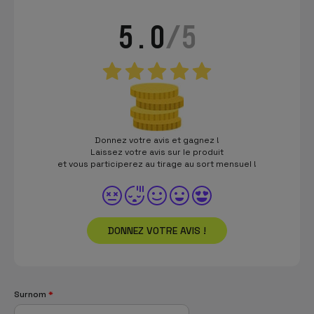
5.0
/5
Donnez votre avis et gagnez !
Laissez votre avis sur le produit
et vous participerez au tirage au sort mensuel !
DONNEZ VOTRE AVIS !
Surnom
*