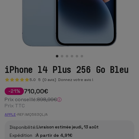
iPhone 14 Plus 256 Go Bleu
5.0
5
(0 avis)
Donnez votre avis !
710
,00
€
-
21
%
Prix conseillé:
898
,99
€
Prix TTC
APPLE
-
REF:
MQ583QL/A
Disponibilité:
Livraison estimée jeudi, 13 août
Expédition :
À partir de 4,91€