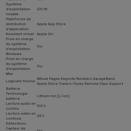
Système
d'exploitation
iOS 16
installé
Plateforme de
distribution
Apple App Store
d'application
Assistant virtuel
Apple Siri
Prise en charge
du système
Oui
d'exploitation
Windows
Prise en charge
du système
Oui
d'exploitation
Mac
iMovie Pages Keynote Numbers GarageBand
Logiciels fournis
Apple Store Trailers iTunes Remote Clips Support
Batterie
Technologie
Lithium-Ion (Li-Ion)
batterie
Lecture audio en
100 h
continu
Lecture vidéo en
26 h
continue
Détecteurs
Capteur de
Oui