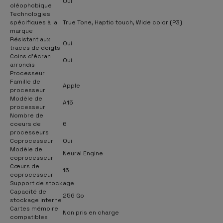
Oui
oléophobique
Technologies
spécifiques à la
True Tone, Haptic touch, Wide color (P3)
marque
Résistant aux
Oui
traces de doigts
Coins d'écran
Oui
arrondis
Processeur
Famille de
Apple
processeur
Modèle de
A15
processeur
Nombre de
coeurs de
6
processeurs
Coprocesseur
Oui
Modèle de
Neural Engine
coprocesseur
Cœurs de
16
coprocesseur
Support de stockage
Capacité de
256 Go
stockage interne
Cartes mémoire
Non pris en charge
compatibles