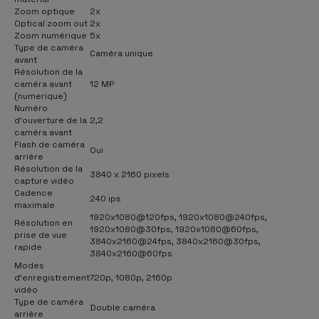
Zoom optique
2x
Optical zoom out
2x
Zoom numérique
5x
Type de caméra
Caméra unique
avant
Résolution de la
caméra avant
12 MP
(numerique)
Numéro
d'ouverture de la
2,2
caméra avant
Flash de caméra
Oui
arrière
Résolution de la
3840 x 2160 pixels
capture vidéo
Cadence
240 ips
maximale
1920x1080@120fps, 1920x1080@240fps,
Résolution en
1920x1080@30fps, 1920x1080@60fps,
prise de vue
3840x2160@24fps, 3840x2160@30fps,
rapide
3840x2160@60fps
Modes
d'enregistrement
720p, 1080p, 2160p
vidéo
Type de caméra
Double caméra
arrière