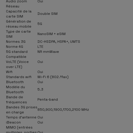
Audio zoom
Oui
Réseau
Capacité de la
Double SIM
carte SIM
Génération de
5G
réseau mobile
Type de carte
NanoSIM + eSIM
SIM
Normes 3G
DC-HSDPA, HSPA+, UMTS
Norme 4G
LTE
5G standard
NR mmWave
Compatible
VoLTE (Voice
Oui
over LTE)
Wifi
Oui
Standards wifi
Wi-Fi 6 (802.11ax)
Bluetooth
Oui
Modèle du
5.3
Bluetooth
Bande de
Penta-band
fréquences
Bandes 3G prises
850,900,1900,1700,2100 MHz
en charge
Temps d'antenne
Oui
iBeacon
Oui
MIMO (entrées
multiples, sorties
Oui