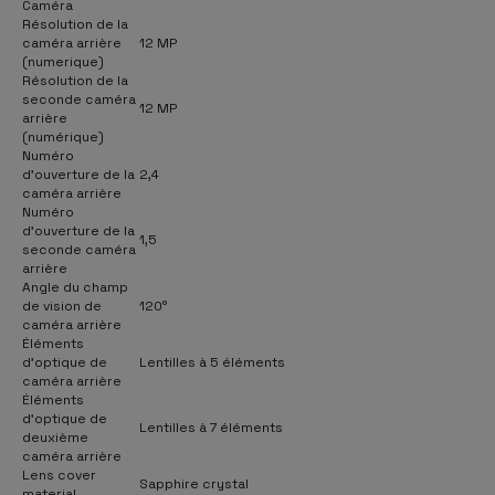
Caméra
Résolution de la
caméra arrière
12 MP
(numerique)
Résolution de la
seconde caméra
12 MP
arrière
(numérique)
Numéro
d'ouverture de la
2,4
caméra arrière
Numéro
d'ouverture de la
1,5
seconde caméra
arrière
Angle du champ
de vision de
120°
caméra arrière
Éléments
d’optique de
Lentilles à 5 éléments
caméra arrière
Éléments
d’optique de
Lentilles à 7 éléments
deuxième
caméra arrière
Lens cover
Sapphire crystal
material