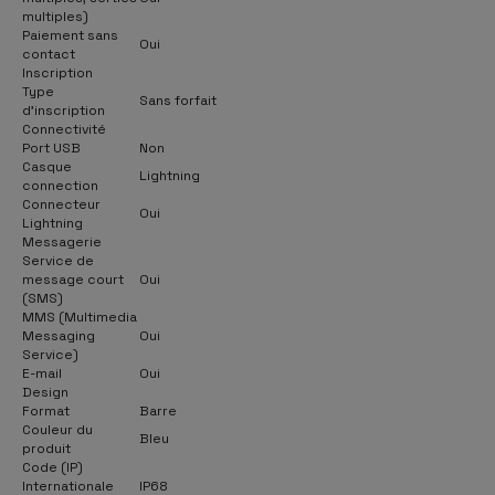
multiples)
Paiement sans
Oui
contact
Inscription
Type
Sans forfait
d'inscription
Connectivité
Port USB
Non
Casque
Lightning
connection
Connecteur
Oui
Lightning
Messagerie
Service de
message court
Oui
(SMS)
MMS (Multimedia
Messaging
Oui
Service)
E-mail
Oui
Design
Format
Barre
Couleur du
Bleu
produit
Code (IP)
Internationale
IP68