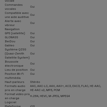
vocale
Commandes
Oui
vocales
Compatible avec
Oui
une aide auditive
Alerte avec
Oui
vibreur
Navigation
GPS (satellite)
Oui
GLONASS
Oui
BeiDou
Oui
Galileo
Oui
Système QZSS
(Quasi-Zenith
Oui
Satellite System)
Boussole
Oui
électronique
Lieu de position
Oui
Position Wi-Fi
Oui
multimédia
Haut-parleurs
Stéréo
Formats audio
AAC, AAC-LC, AAX, AAX+, AC3, EAC3, FLAC, HE-AAC,
pris en charge
HE-AAC v2, MP3, PCM
Format vidéo pris
H.264, HEVC, M-JPEG, MPEG4
en charge
Logiciel
Plateforme
iOS