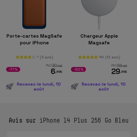
Porte-cartes MagSafe
Chargeur Apple
pour iPhone
Magsafe
(3 avis)
(12 avis)
7
104
30
59
PVC
PVC
,00
€
,99
€
6
29
-77%
-50%
,95
€
,95
€
Recevez-le lundi, 10
Recevez-le lundi, 10
août
août
Avis sur
iPhone 14 Plus 256 Go Bleu