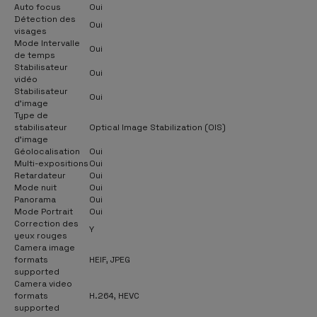
Auto focus
Oui
Détection des
Oui
visages
Mode Intervalle
Oui
de temps
Stabilisateur
Oui
vidéo
Stabilisateur
Oui
d'image
Type de
stabilisateur
Optical Image Stabilization (OIS)
d'image
Géolocalisation
Oui
Multi-expositions
Oui
Retardateur
Oui
Mode nuit
Oui
Panorama
Oui
Mode Portrait
Oui
Correction des
Y
yeux rouges
Camera image
formats
HEIF, JPEG
supported
Camera video
formats
H.264, HEVC
supported