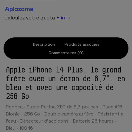
Calculez votre quota
+ info
Description
Produits associés
Commentaires (0)
Apple iPhone 14 Plus, le grand
frère avec un écran de 6,7", en
bleu et avec une capacité de
256 Go
Panneau Super Retina XDR de 6,7 pouces - Puce A15
Bionic - 256 Go - Double caméra arrière - Résistant à
l'eau - Détecteur d'accident - Batterie 26 heures -
Bleu - iOS 16