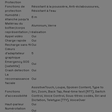
Protection
Fonctions de
Résistant à la poussière, Anti-éclaboussures,
protection
Résistant à l’eau
Humidité :
6 m
étanche jusqu'à
Matériau du
Aluminium, Verre
boîtier/corps
représentation / réalisation
Appel vidéo
Oui
Charge rapide
Oui
Recharge sans fil
Oui
Cœurs
d'adaptateur
5
graphique
Emergency SOS
Oui
(satellite)
Crash detection
Oui
La
reconnaissance
Oui
faciale
AssistiveTouch, Loupe, Spoken Content, Type to
Fonctions
Siri, Zoom, Back Tap, Real-time text (RTT), Switch
d'accessibilité
Control, Voice Control, Sous-titres codés, Siri and
Dictation, Teletype (TTY), VoiceOver
Haut-parleur
Oui
Numérotation
Oui