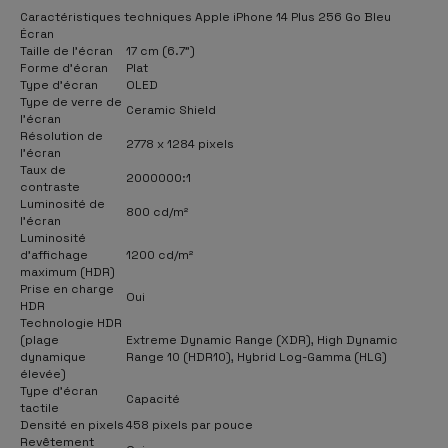
Caractéristiques techniques Apple iPhone 14 Plus 256 Go Bleu
Écran
Taille de l'écran
17 cm (6.7")
Forme d'écran
Plat
Type d'écran
OLED
Type de verre de
Ceramic Shield
l'écran
Résolution de
2778 x 1284 pixels
l'écran
Taux de
2000000:1
contraste
Luminosité de
800 cd/m²
l'écran
Luminosité
d’affichage
1200 cd/m²
maximum (HDR)
Prise en charge
Oui
HDR
Technologie HDR
(plage
Extreme Dynamic Range (XDR), High Dynamic
dynamique
Range 10 (HDR10), Hybrid Log-Gamma (HLG)
élevée)
Type d'écran
Capacité
tactile
Densité en pixels
458 pixels par pouce
Revêtement