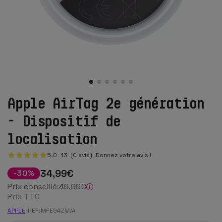
Apple AirTag 2e génération
- Dispositif de
localisation
5.0
13
(0 avis)
Donnez votre avis !
34
,99
€
-
30
%
Prix conseillé:
49
,99
€
Prix TTC
APPLE
-
REF:
MFE94ZM/A