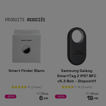
ASSOCIÉS
PRODUITS
Smart Finder Blanc
Samsung Galaxy
SmartTag 2 IP67 NFC
v5.3 Noir - Dispositif
de localisation
(0 avis)
(3 avis)
27
74
19
48
PVC
PVC
,99
€
,99
€
6
19
-65%
-59%
,99
€
,99
€