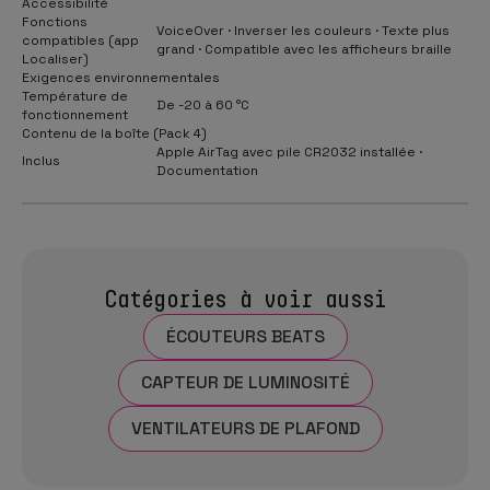
Accessibilité
Fonctions
VoiceOver · Inverser les couleurs · Texte plus
compatibles (app
grand · Compatible avec les afficheurs braille
Localiser)
Exigences environnementales
Température de
De -20 à 60 °C
fonctionnement
Contenu de la boîte (Pack 4)
Apple AirTag avec pile CR2032 installée ·
Inclus
Documentation
Catégories à voir aussi
ÉCOUTEURS BEATS
CAPTEUR DE LUMINOSITÉ
VENTILATEURS DE PLAFOND