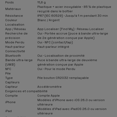
Poids
11,8 g
Plastique + acier inoxydable · 85 % de plastique
Matériaux
recyclé dans le boîtier
Résistance
IP67 (IEC 60529) · Jusqu’à 1 m pendant 30 min
Couleur
Blanc / Argent
Localisation
App / Réseau
App Localiser (Find My) · Réseau Localiser
Recherche de
Oui · Portée accrue (puce à bande ultra-large
précision
de 2e génération conçue par Apple)
Mode Perdu
Oui · NFC (contact/tap)
Haut-parleur
Haut-parleur intégré
Connectivité
Bluetooth
Oui · Localisation de proximité
Bande ultra-large
Puce à bande ultra-large de deuxième
(UWB)
génération conçue par Apple
NFC
Oui · Pour le mode Perdu
Pile
Type
Pile bouton CR2032 remplaçable
Capteurs
Capteur
Accéléromètre
Exigences et compatibilité
Compte
Compte Apple
Modèles d’iPhone avec iOS 26.0 ou version
iPhone
ultérieure
Modèles d’iPad avec iPadOS 26.0 ou version
iPad
ultérieure