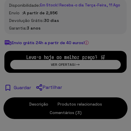
Disponibilidade:
Em Stock! Receba-o dia Terça-Feira, 11 Ago
Envío :
A partir de 2,95€
Devolução Grátis:
30 dias
Garantia:
3 anos
Envio grátis 24h a partir de 40 euros!
Leva-o hoje ao melhor preço! 🛒
VER OFERTAS!
Partilhar
Guardar
Descrição
Produtos relacionados
Comentários (3)