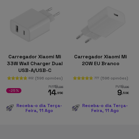
Carregador Xiaomi Mi
Carregador Xiaomi Mi
33W Wall Charger Dual
20W EU Branco
USB-A/USB-C
(596 opiniões)
(596 opiniões)
802
777
19
9
PVR
PVR
,99
€
,99
€
14
9
-25%
,95
€
,50
€
Receba-o dia Terça-
Receba-o dia Terça-
Feira, 11 Ago
Feira, 11 Ago