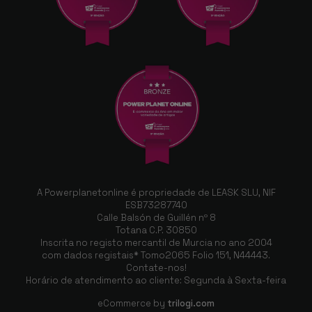
A Powerplanetonline é propriedade de LEASK SLU, NIF
ESB73287740
Calle Balsón de Guillén nº 8
Totana C.P. 30850
Inscrita no registo mercantil de Murcia no ano 2004
com dados registais* Tomo2065 Folio 151, N44443.
Contate-nos!
Horário de atendimento ao cliente: Segunda à Sexta-feira
eCommerce by
trilogi.com