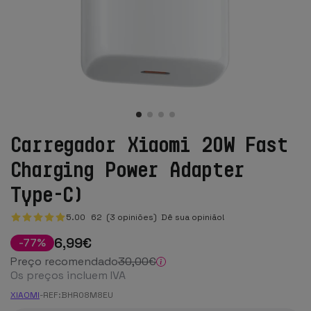
Carregador Xiaomi 20W Fast
Charging Power Adapter
Type-C)
5.00
62
(3 opiniões)
Dê sua opinião!
6
,99
€
-
77
%
Preço recomendado
30
,00
€
Os preços incluem IVA
XIAOMI
-
REF:
BHR08M8EU