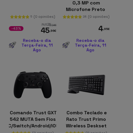
0,3 MP com
Microfone Preto
(0 opiniões)
(0 opiniões)
5
24
79
PVR
,94
€
4
45
-43%
,95
€
,96
€
Receba-o dia
Receba-o dia
Terça-Feira, 11
Terça-Feira, 11
Ago
Ago
Comando Trust GXT
Combo Teclado e
542 MUTA Sem Fios
Rato Trust Primo
PC/Switch/Android/iOS
Wireless Deskset
Sem Fios
(0 opiniões)
(0 opiniões)