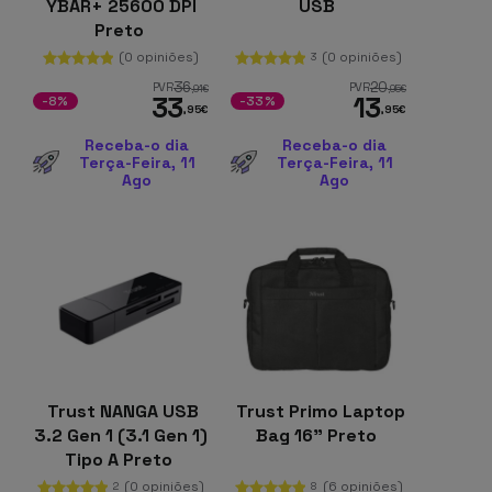
YBAR+ 25600 DPI
USB
Preto
(0 opiniões)
(0 opiniões)
3
36
20
PVR
PVR
,91
€
,95
€
33
13
-8%
-33%
,95
€
,95
€
Receba-o dia
Receba-o dia
Terça-Feira, 11
Terça-Feira, 11
Ago
Ago
Trust NANGA USB
Trust Primo Laptop
3.2 Gen 1 (3.1 Gen 1)
Bag 16" Preto
Tipo A Preto
(0 opiniões)
(6 opiniões)
2
8