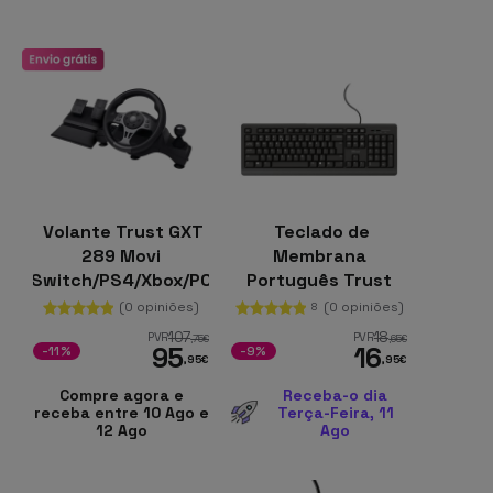
Volante Trust GXT
Teclado de
289 Movi
Membrana
Switch/PS4/Xbox/PC
Português Trust
Pedais incluídos
Primo USB
(0 opiniões)
(0 opiniões)
8
270°
107
18
PVR
PVR
,75
€
,65
€
95
16
-11%
-9%
,95
€
,95
€
Compre agora e
Receba-o dia
receba entre 10 Ago e
Terça-Feira, 11
12 Ago
Ago