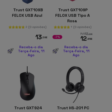
Trust GXT109B
Trust GXT109P
FELOX USB Azul
FELOX USB Tipo A
Rosa
(0 opiniões)
(0 opiniões)
2
1
13
PVR
,99
€
13
12
-7%
,00
€
,95
€
Receba-o dia
Receba-o dia
Terça-Feira, 11
Terça-Feira, 11
Ago
Ago
Trust GXT924
Trust HS-201 PC