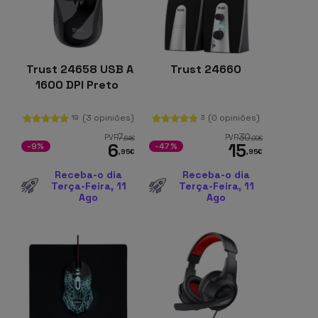
Trust 24658 USB A
Trust 24660
1600 DPI Preto
(3 opiniões)
(0 opiniões)
19
3
7
30
PVR
PVR
,64
€
,00
€
6
15
-9%
-47%
,95
€
,95
€
Receba-o dia
Receba-o dia
Terça-Feira, 11
Terça-Feira, 11
Ago
Ago