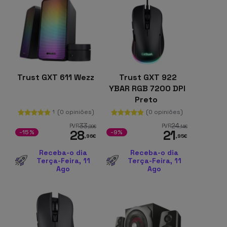
Trust GXT 611 Wezz
Trust GXT 922
YBAR RGB 7200 DPI
Preto
(0 opiniões)
(0 opiniões)
1
33
24
PVR
PVR
,99
€
,14
€
28
21
-15%
-9%
,96
€
,95
€
Receba-o dia
Receba-o dia
Terça-Feira, 11
Terça-Feira, 11
Ago
Ago