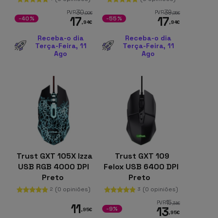
30
39
PVR
PVR
,00
€
,95
€
17
17
-40%
-55%
,94
€
,94
€
Receba-o dia
Receba-o dia
Terça-Feira, 11
Terça-Feira, 11
Ago
Ago
Trust GXT 105X Izza
Trust GXT 109
USB RGB 4000 DPI
Felox USB 6400 DPI
Preto
Preto
(0 opiniões)
(0 opiniões)
2
3
15
PVR
,34
€
11
13
-9%
,95
€
,95
€