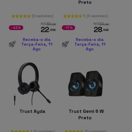
Preto
(0 opiniões)
(0 opiniões)
5
39
34
PVR
PVR
,99
€
,94
€
22
28
-43%
-17%
,95
€
,96
€
Receba-o dia
Receba-o dia
Terça-Feira, 11
Terça-Feira, 11
Ago
Ago
Trust Ayda
Trust Gemi 6 W
Preto
(0 opiniões)
(0 opiniões)
1