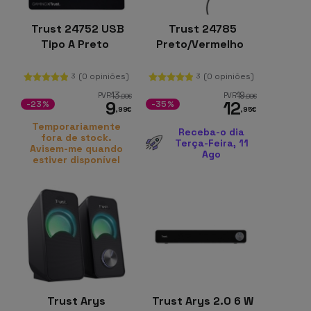
Trust 24752 USB
Trust 24785
Tipo A Preto
Preto/Vermelho
(0 opiniões)
(0 opiniões)
3
3
13
19
PVR
PVR
,00
€
,99
€
9
12
-23%
-35%
,99
€
,95
€
Temporariamente
Receba-o dia
fora de stock.
Terça-Feira, 11
Avisem-me quando
Ago
estiver disponível
Trust Arys
Trust Arys 2.0 6 W