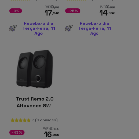
19
19
PVR
PVR
,74
€
,99
€
17
14
-9%
-25%
,94
€
,96
€
Receba-o dia
Receba-o dia
Terça-Feira, 11
Terça-Feira, 11
Ago
Ago
Trust Remo 2.0
Altavoces 8W
(0 opiniões)
2
30
PVR
,00
€
16
-43%
,95
€