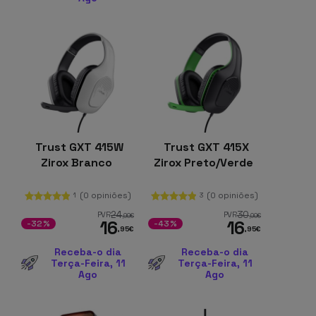
Trust GXT 415W
Trust GXT 415X
Zirox Branco
Zirox Preto/Verde
(0 opiniões)
(0 opiniões)
1
3
24
30
PVR
PVR
,99
€
,00
€
16
16
-32%
-43%
,95
€
,95
€
Receba-o dia
Receba-o dia
Terça-Feira, 11
Terça-Feira, 11
Ago
Ago