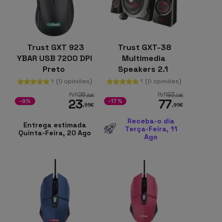
Trust GXT 923
Trust GXT-38
YBAR USB 7200 DPI
Multimedia
Preto
Speakers 2.1
(0 opiniões)
(0 opiniões)
1
1
26
93
PVR
PVR
,34
€
,94
€
23
77
-9%
-17%
,95
€
,95
€
Receba-o dia
Entrega estimada
Terça-Feira, 11
Quinta-Feira, 20 Ago
Ago