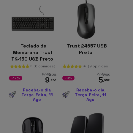
Teclado de
Trust 24657 USB
Membrana Trust
Preto
TK-150 USB Preto
(0 opiniões)
(9 opiniões)
6
39
12
6
PVR
PVR
,05
€
,55
€
9
5
-17%
-9%
,95
€
,95
€
Receba-o dia
Receba-o dia
Terça-Feira, 11
Terça-Feira, 11
Ago
Ago