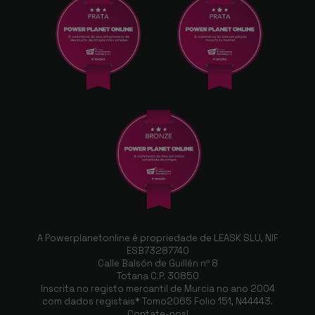
A Powerplanetonline é propriedade de LEASK SLU, NIF
ESB73287740
Calle Balsón de Guillén nº 8
Totana C.P. 30850
Inscrita no registo mercantil de Murcia no ano 2004
com dados registais* Tomo2065 Folio 151, N44443.
Contate-nos!