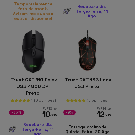
Temporariamente
Receba-o dia
fora de stock.
Terça-Feira, 11
Avisem-me quando
Ago
estiver disponível
Trust GXT 110 Felox
Trust GXT 133 Locx
USB 4800 DPI
USB Preto
Preto
(0 opiniões)
(0 opiniões)
1
16
14
PVR
PVR
,95
€
,24
€
10
12
-35%
-9%
,95
€
,95
€
Receba-o dia
Entrega estimada
Terça-Feira, 11
Quinta-Feira, 20 Ago
Ago