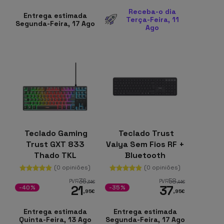
Receba-o dia
Entrega estimada
Terça-Feira, 11
Segunda-Feira, 17 Ago
Ago
Teclado Gaming
Teclado Trust
Trust GXT 833
Vaiya Sem Fios RF +
Thado TKL
Bluetooth
Membrana TKL RGB
Espanhol
(0 opiniões)
(0 opiniões)
Espanhol 87 Teclas
36
58
PVR
PVR
,34
€
,44
€
21
37
-40%
-35%
,95
€
,95
€
Entrega estimada
Entrega estimada
Quinta-Feira, 13 Ago
Segunda-Feira, 17 Ago