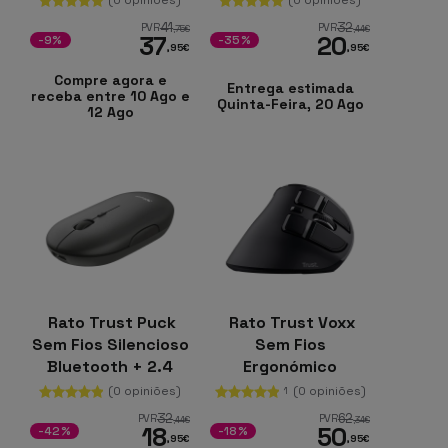
41
32
PVR
PVR
,75
€
,44
€
37
20
-9%
-35%
,95
€
,95
€
Compre agora e
Entrega estimada
receba entre 10 Ago e
Quinta-Feira, 20 Ago
12 Ago
Rato Trust Puck
Rato Trust Voxx
Sem Fios Silencioso
Sem Fios
Bluetooth + 2.4
Ergonómico
GHz
Vertical
(0 opiniões)
(0 opiniões)
1
32
62
PVR
PVR
,44
€
,34
€
18
50
-42%
-18%
,95
€
,95
€