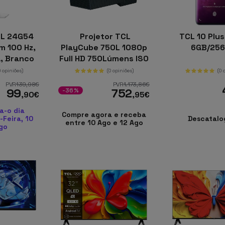
CL 24G54
Projetor TCL
TCL 10 Plu
m 100 Hz,
PlayCube 750L 1080p
6GB/25
A, Branco
Full HD 750Lúmens ISO
DLP LED Google TV
0 opiniões)
(0 opiniões)
(0 
PVR
139
,98
€
PVR
1.173
,86
€
99
752
-36%
,90
€
,95
€
a-o dia
Compre agora e receba
Feira, 10
Descatalo
entre 10 Ago e 12 Ago
go