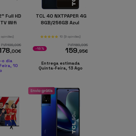
" Full HD
TCL 40 NXTPAPER 4G
TV Wifi
8GB/256GB Azul
o
0 opiniões)
10
(9 opiniões)
PVR
199
,00
€
PVR
189
,99
€
178
159
-16%
,00
€
,95
€
-o dia
Entrega estimada
eira, 10
Quinta-Feira, 13 Ago
o