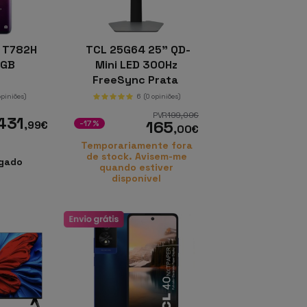
s T782H
TCL 25G64 25" QD-
6GB
Mini LED 300Hz
FreeSync Prata
opiniões)
6
(0 opiniões)
PVR
199
,00
€
431
165
,99
€
-17%
,00
€
Temporariamente fora
de stock. Avisem-me
gado
quando estiver
disponível