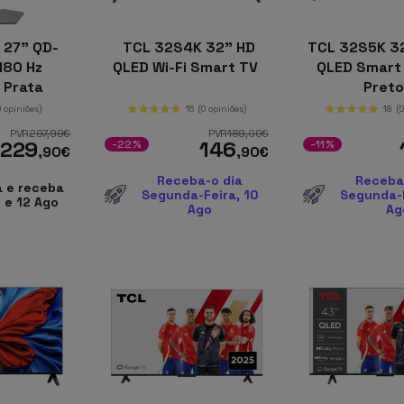
 27" QD-
TCL 32S4K 32" HD
TCL 32S5K 32
180 Hz
QLED Wi-Fi Smart TV
QLED Smart 
 Prata
Pret
0 opiniões)
15
(0 opiniões)
18
(
PVR
297
,99
€
PVR
189
,00
€
229
146
-22%
-11%
,90
€
,90
€
Receba-o dia
Receba
 e receba
Segunda-Feira, 10
Segunda-F
 e 12 Ago
Ago
Ag