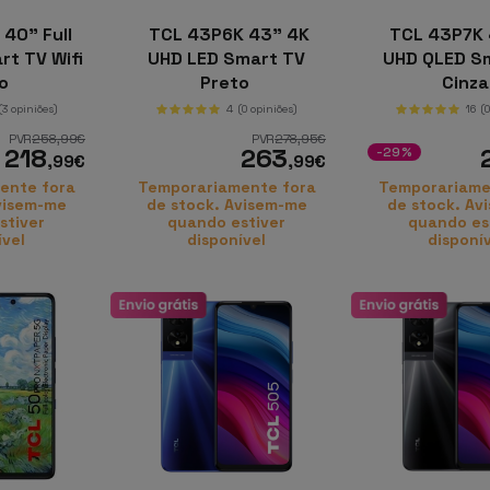
40" Full
TCL 43P6K 43" 4K
TCL 43P7K 
t TV Wifi
UHD LED Smart TV
UHD QLED S
to
Preto
Cinz
(3 opiniões)
4
(0 opiniões)
16
(
PVR
258
,99
€
PVR
278
,95
€
218
263
-29%
,99
€
,99
€
ente fora
Temporariamente fora
Temporariame
visem-me
de stock. Avisem-me
de stock. Av
stiver
quando estiver
quando es
ível
disponível
disponí