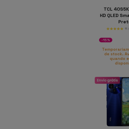
TCL 40S5K 
HD QLED Smar
Pre
11
-15%
Temporariam
de stock. A
quando e
dispon