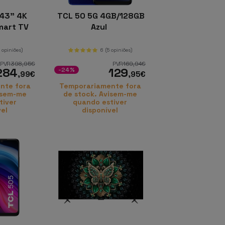
43" 4K
TCL 50 5G 4GB/128GB
mart TV
Azul
a
0 opiniões)
6
(5 opiniões)
PVR
398
,95
€
PVR
169
,94
€
284
129
-24%
,99
€
,95
€
nte fora
Temporariamente fora
isem-me
de stock. Avisem-me
tiver
quando estiver
vel
disponível