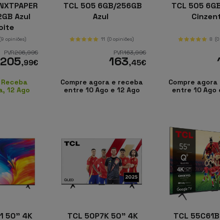
 NXTPAPER
TCL 505 6GB/256GB
TCL 505 6G
2GB Azul
Azul
Cinzen
oite
(9 opiniões)
11
(0 opiniões)
8
(0
PVR
206
,99
€
PVR
163
,99
€
205
163
,99
€
,45
€
 Receba
Compre agora e receba
Compre agora 
a, 12 Ago
entre 10 Ago e 12 Ago
entre 10 Ago 
1 50" 4K
TCL 50P7K 50" 4K
TCL 55C61B