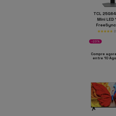
TCL 25G64
Mini LED 
FreeSync
(
-23%
Compre agora
entre 10 Ago