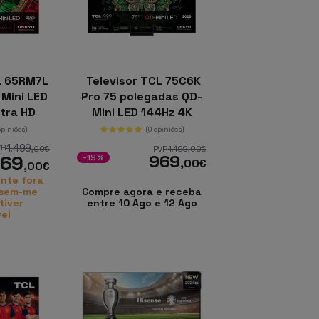
L 65RM7L
Televisor TCL 75C6K
Mini LED
Pro 75 polegadas QD-
tra HD
Mini LED 144Hz 4K
 TV
Ultra HD Google TV
opiniões)
(0 opiniões)
1.499
VR
,00
€
PVR
1.199
,00
€
069
969
-19%
,00
€
,00
€
nte fora
isem-me
Compre agora e receba
tiver
entre 10 Ago e 12 Ago
vel