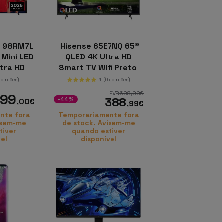
L 98RM7L
Hisense 65E7NQ 65"
 Mini LED
QLED 4K Ultra HD
tra HD
Smart TV Wifi Preto
 TV
opiniões)
1
(0 opiniões)
PVR
698
,99
€
499
388
-44%
,00
€
,99
€
nte fora
Temporariamente fora
isem-me
de stock. Avisem-me
tiver
quando estiver
vel
disponível