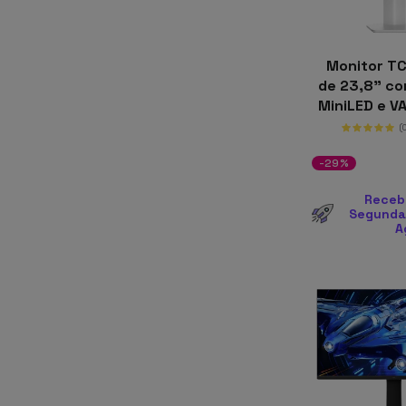
painel
processador
Monitor T
de 23,8" co
resolução
MiniLED e V
(
rugged
-29%
smart tv
Receb
Segunda-
tamanho
A
taxa de atualização
tipo refurbished
usb tipo c
wifi