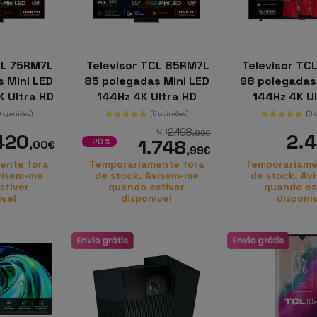
CL 75RM7L
Televisor TCL 85RM7L
Televisor TC
 Mini LED
85 polegadas Mini LED
98 polegadas
 Ultra HD
144Hz 4K Ultra HD
144Hz 4K Ul
e TV
Google TV
Google
0 opiniões)
(0 opiniões)
(0 
2.198
PVR
,99
€
420
2.
1.748
-20%
,00
€
,99
€
ente fora
Temporariamente fora
Temporariame
visem-me
de stock. Avisem-me
de stock. Av
stiver
quando estiver
quando es
ível
disponível
disponí