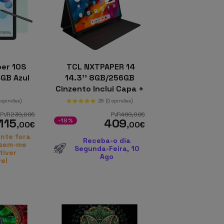
er 10S
TCL NXTPAPER 14
4GB Azul
14.3'' 8GB/256GB
Cinzento Inclui Capa +
Caneta
 opiniões)
26
(0 opiniões)
PVR
239
,00
€
PVR
499
,00
€
115
409
-18%
,00
€
,00
€
nte fora
Receba-o dia
isem-me
Segunda-Feira, 10
tiver
Ago
vel