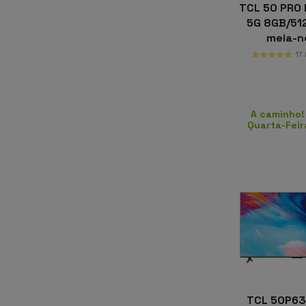
TCL 50 PRO
5G 8GB/51
meia-n
17
A caminho!
Quarta-Feir
TCL 50P63