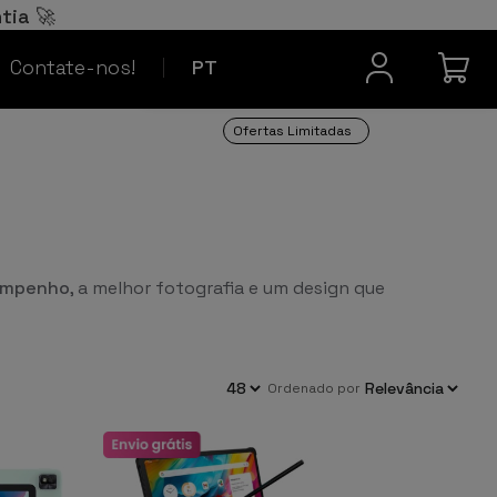
Español
ES
tia 🚀
Contacto
Français
FR
Contate-nos!
PT
Ofertas Limitadas
sempenho
, a melhor fotografia e um design que
ordenado por