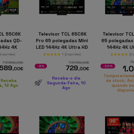
TCL 55C6K
Televisor TCL 65C6K
Televisor TC
gadas QD-
Pro 65 polegadas Mini
65 polegadas 
44Hz 4K
LED 144Hz 4K Ultra HD
144Hz 4K Ul
oogle TV
Google TV
Google
(0 opiniões)
1
(0 opiniões)
(0 
P
PVR
649
,00
€
PVR
799
,00
€
1.
589
729
-9%
-29%
,00
€
,00
€
Temporariame
Receba-o dia
 Receba
de stock. Av
Segunda-Feira, 10
a, 12 Ago
quando es
Ago
disponí