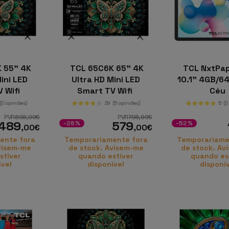
 55" 4K
TCL 65C6K 65" 4K
TCL NxtPap
ini LED
Ultra HD Mini LED
10.1" 4GB/6
 Wifi
Smart TV Wifi
Céu
(0 opiniões)
29
(5 opiniões)
5
(0
PVR
698
,99
€
PVR
798
,99
€
489
579
-28%
-52%
,00
€
,00
€
ente fora
Temporariamente fora
Temporariame
visem-me
de stock. Avisem-me
de stock. Av
stiver
quando estiver
quando es
ível
disponível
disponí