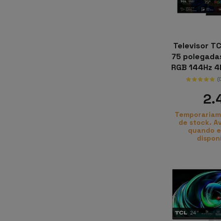
controlo de voz
displayport
Televisor T
75 polegadas
formato esfera
RGB 144Hz 4K
Googl
(
freesync
2.
hdmi
Temporariam
de stock. A
jack 3.5mm
quando e
dispon
nfc
novo
padrão vesa