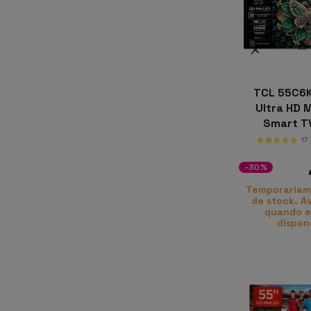
tcl
preço
12 gb
TCL 55C6K
128 gb
Ultra HD M
Smart TV
256 gb
17
-30%
3 gb
Temporariam
de stock. A
32 gb
quando e
dispon
4 gb
4g
512 gb