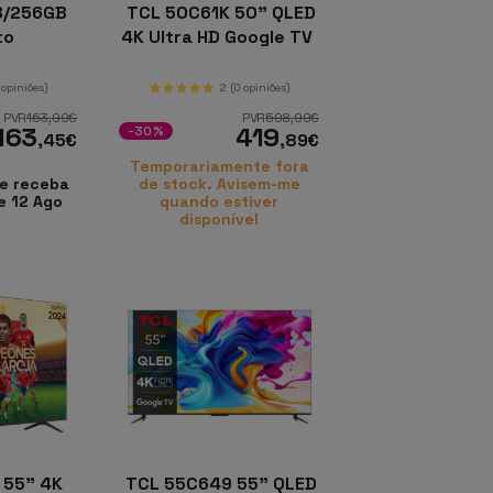
B/256GB
TCL 50C61K 50" QLED
to
4K Ultra HD Google TV
 opiniões)
2
(0 opiniões)
PVR
163
,99
€
PVR
598
,99
€
163
419
-30%
,45
€
,89
€
Temporariamente fora
e receba
de stock. Avisem-me
e 12 Ago
quando estiver
disponível
 55" 4K
TCL 55C649 55" QLED