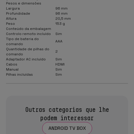
Pesos e dimensões
Largura
96 mm
Profundidade
96 mm
Altura
20,5 mm
Peso
153 g
Conteúdo da embalagem
Controlo remoto incluído
Sim
Tipo de bateria do
AAA
comando
Quantidade de pilhas do
2
comando
Adaptador AC incluído
Sim
Cabos
HDMI
Manual
Sim
Pilhas incluídas
Sim
Outras categorias que lhe
podem interessar
ANDROID TV BOX