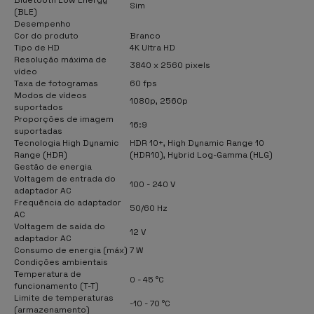
Sim
(BLE)
Desempenho
Cor do produto
Branco
Tipo de HD
4K Ultra HD
Resolução máxima de
3840 x 2560 pixels
vídeo
Taxa de fotogramas
60 fps
Modos de vídeos
1080p, 2560p
suportados
Proporções de imagem
16:9
suportadas
Tecnologia High Dynamic
HDR 10+, High Dynamic Range 10
Range (HDR)
(HDR10), Hybrid Log-Gamma (HLG)
Gestão de energia
Voltagem de entrada do
100 - 240 V
adaptador AC
Frequência do adaptador
50/60 Hz
AC
Voltagem de saída do
12 V
adaptador AC
Consumo de energia (máx)
7 W
Condições ambientais
Temperatura de
0 - 45 °C
funcionamento (T-T)
Limite de temperaturas
-10 - 70 °C
(armazenamento)