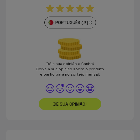
PORTUGUÊS (2)
Dê a sua opinião e Ganhe!
Deixe a sua opinião sobre o produto
e participará no sorteio mensal!
DÊ SUA OPINIÃO!