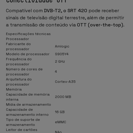
Compatível com
DVB-T2, o SRT 420
pode receber
sinais de televisão digital terrestre, além de permitir
a transmissão de conteúdo via
OTT (over-the-top)
.
Especificações técnicas
Processador
Fabricante do
Amlogic
processador
Modelo de processador
S905Y4
Frequência do
2 GHz
processador
Número de cores de
4
processador
Arquitetura do
Cortex-A35
processador
Memória
Capacidade de memória
2000 MB
interna
Mídia de armazenamento
Capacidade de
16 GB
armazenamento interno
Tipo de suporte de
eMMC
armazenamento
Leitor de cartões
Não