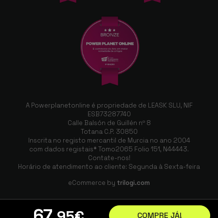
A Powerplanetonline é propriedade de LEASK SLU, NIF
ESB73287740
Calle Balsón de Guillén nº 8
Totana C.P. 30850
Inscrita no registo mercantil de Murcia no ano 2004
com dados registais* Tomo2065 Folio 151, N44443.
Contate-nos!
Horário de atendimento ao cliente: Segunda à Sexta-feira
eCommerce by
trilogi.com
67
,95
€
COMPRE JÁ!