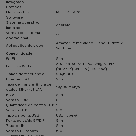
integrado
Gráficos
Placa gráfica
Mali G31-MP2
Software
Sistema operativo
Android
instalado
Versão de sistema
11
operacional
Amazon Prime Video, Disney+, Netflix,
Aplicações de vídeo
YouTube
Conectividade
Wi-Fi
Sim
802.11a, 802.11b, 802.11g, Wi-Fi 4
Padrões Wi-Fi
(802.11n), Wi-Fi 5 (802.11ac)
Banda de frequência
2.4/5 GHz
Ethernet LAN
Sim
Taxa de transferência de
10,100 Mbit/s
dados Ethernet LAN
HDMI
Sim
Versão HDMI
2.1
Quantidade de portas USB
1
Versão USB
2.0
Tipo de porta USB
USB Type-A
Porta de saída S/PDIF
Sim
Bluetooth
Sim
Versão Bluetooth
5.0
Bluetooth Low Energy