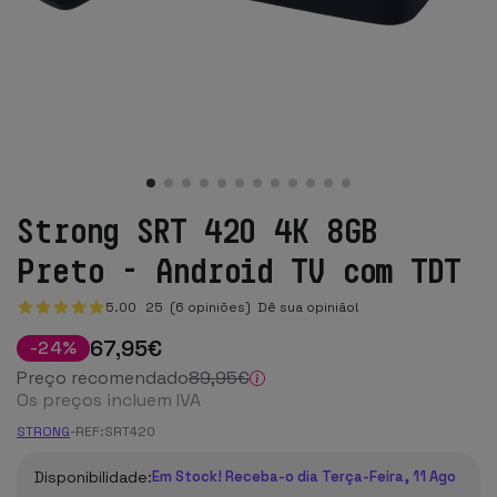
Strong SRT 420 4K 8GB
Preto - Android TV com TDT
5.00
25
(6 opiniões)
Dê sua opinião!
67
,95
€
-
24
%
Preço recomendado
89
,95
€
Os preços incluem IVA
STRONG
-
REF:
SRT420
Disponibilidade:
Em Stock! Receba-o dia Terça-Feira, 11 Ago