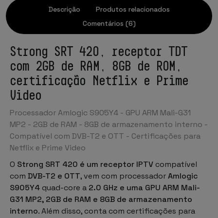
Descrição
Produtos relacionados
Comentários (6)
Strong SRT 420, receptor TDT
com 2GB de RAM, 8GB de ROM,
certificação Netflix e Prime
Video
Processador Amlogic S905Y4 - GPU ARM Mali-G31
MP2 - 2GB de RAM - 8GB de armazenamento interno -
Compatível com DVB-T2 e OTT - Certificações para
Netflix e Prime Video
O
Strong SRT 420 é um receptor IPTV
compatível
com
DVB-T2 e OTT
, vem com processador
Amlogic
S905Y4
quad-core a
2.0 GHz e uma GPU ARM Mali-
G31 MP2, 2GB de RAM e 8GB de armazenamento
interno
. Além disso, conta com certificações para