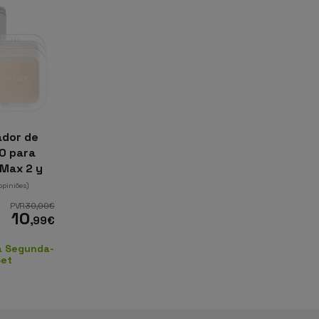
ador de
.0 para
Max 2 y
RO (Pack
 opiniões)
PVR
30
,00
€
10
,99
€
a Segunda-
Set