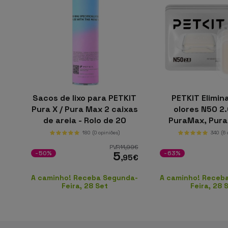
Sacos de lixo para PETKIT
PETKIT Elimin
Pura X / Pura Max 2 caixas
olores N50 2
de areia - Rolo de 20
PuraMax, Pura
sacos
PUROBOT MAX P
180
(0 opiniões)
340
(6
de 3)
PVR
11
,99
€
5
-50%
-63%
,95
€
A caminho! Receba Segunda-
A caminho! Receb
Feira, 28 Set
Feira, 28 