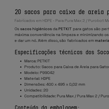
20 sacos para caixa de areia 
Fabricados em HDPE - Para Pura Max 2 / Purobot M
Os
sacos higiénicos
da
PETKIT
para gatos são per
máxima conveniência na limpeza e minimizando os
e dar um nó. Além disso, são fabricados em
materi
Especificações técnicas dos Sac
Marca: PETKIT
Produto: Sacos para Caixa de Areia para Gato
Modelo: P99042
Material: HDPE
Dimensões: 400 x 495 x 0,02 mm
Unidades: 20
Compatibilidade: Pura Max / Pura Max 2 / Pu
Conteúdo da embalagem: