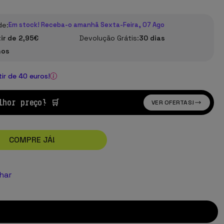
de:
Em stock! Receba-o amanhã Sexta-Feira, 07 Ago
tir de 2,95€
Devolução Grátis:
30 dias
nos
tir de 40 euros!
lhor preço! 🛒
VER OFERTAS!
COMPRE JÁ!
lhar