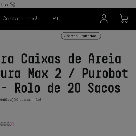
Español
ES
tia 🚀
Contacto
Français
FR
Contate-nos!
PT
Ofertas Limitadas
ara Caixas de Areia
Pura Max 2 / Purobot
 - Rolo de 20 Sacos
iniões)
Dê sua opinião!
,00
€