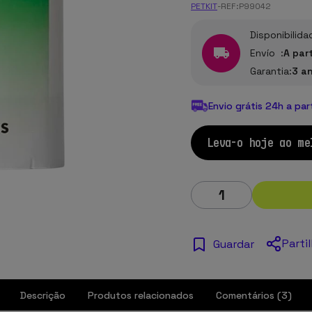
PETKIT
-
REF:
P99042
Disponibilida
Envío :
A par
Garantia:
3 a
Envio grátis 24h a par
Leva-o hoje ao me
Parti
Guardar
Descrição
Produtos relacionados
Comentários (3)