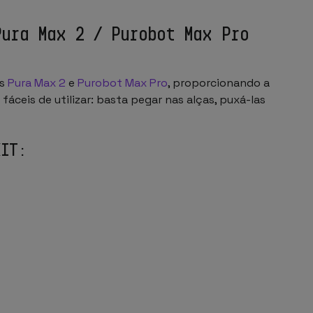
Pura Max 2 / Purobot Max Pro
as
Pura Max 2
e
Purobot Max Pro
, proporcionando a
áceis de utilizar: basta pegar nas alças, puxá-las
KIT: