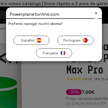
re o nosso catálogo | Envio rápido e 3 anos de garan
Powerplanetonline.com
Ofertas Limitadas
Preferes navegar noutro idioma?
eza automática
Español
Portugues
Sacos p
Française
PETKIT 
Max Pro
5.00
249
(3 op
7
,99
€
-
33
%
Preço recomendado
12
Os preços incluem IVA