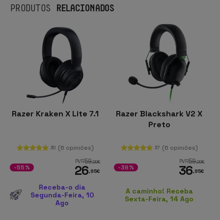
RELACIONADOS
PRODUTOS
Razer Kraken X Lite 7.1
Razer Blackshark V2 X
Preto
(6 opiniões)
(6 opiniões)
30
37
59
59
PVR
PVR
,99
€
,99
€
26
36
-55%
-38%
,95
€
,95
€
Receba-o dia
A caminho! Receba
Segunda-Feira, 10
Sexta-Feira, 14 Ago
Ago