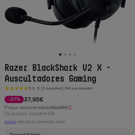
Razer BlackShark V2 X -
Auscultadores Gaming
5.0
8
(0 opiniões)
Dê sua opinião!
37
,95
€
-
37
%
Preço recomendado
59
,96
€
Os preços incluem IVA
RAZER
-
REF:
RZ04-03241000-R3G1
Disponibilidade: