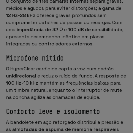
O conjunto de três câmaras internas separa graves,
médios e agudos para evitar distorções; a gama de
12 Hz-28 kHz
oferece graves profundos sem
comprometer detalhes de passos ou recargas. Com
uma
impedância de 32 Ω
e
100 dB de sensibilidade
,
apresenta desempenho idêntico em placas
integradas ou controladores externos.
Microfone nítido
O HyperClear cardioide capta a voz num padrão
unidirecional
e reduz o ruído de fundo. A resposta de
100 Hz-10 kHz
mantém as frequências baixas para
um timbre natural, enquanto o interruptor de
mute
na concha agiliza as chamadas de equipa.
Conforto leve e isolamento
A bandolete em aço reforçado distribui a pressão e
as
almofadas de espuma de memória respiráveis