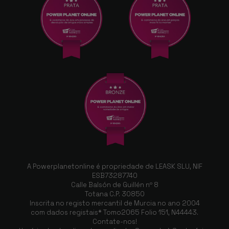
A Powerplanetonline é propriedade de LEASK SLU, NIF
ESB73287740
Calle Balsón de Guillén nº 8
Totana C.P. 30850
Inscrita no registo mercantil de Murcia no ano 2004
com dados registais* Tomo2065 Folio 151, N44443.
Contate-nos!