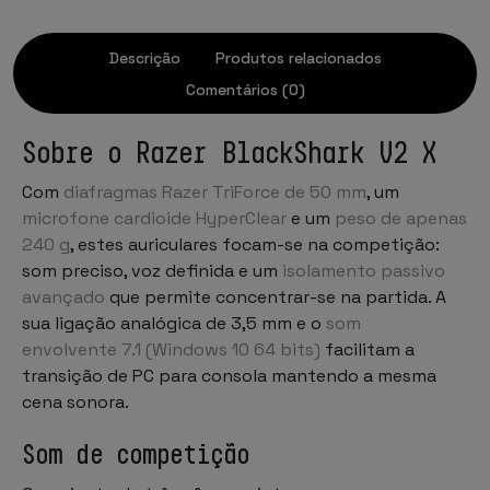
Descrição
Produtos relacionados
Comentários (0)
Sobre o Razer BlackShark V2 X
Com
diafragmas Razer TriForce de 50 mm
, um
microfone cardioide HyperClear
e um
peso de apenas
240 g
, estes auriculares focam-se na competição:
som preciso, voz definida e um
isolamento passivo
avançado
que permite concentrar-se na partida. A
sua ligação analógica de 3,5 mm e o
som
envolvente 7.1 (Windows 10 64 bits)
facilitam a
transição de PC para consola mantendo a mesma
cena sonora.
Som de competição