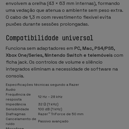
envolvem a orelha (43 × 63 mm internas), formando
uma vedação que atenua o ambiente sem peso extra.
O cabo de 1,3 m com revestimento flexível evita
puxões durante sessões prolongadas.
Compatibilidade universal
Funciona sem adaptadores em
PC, Mac, PS4/PS5,
Xbox One/Series, Nintendo Switch e telemóveis
com
ficha jack. Os controlos de volume e silêncio
integrados eliminam a necessidade de software na
consola.
Especificações técnicas segundo a Razer
Áudio
Frequência de
12 Hz – 28 kHz
resposta
Impedância
32 Ω (1 kHz)
Sensibilidade
100 dB (1 kHz)
Diafragmas
Razer™ TriForce de 50 mm
Cancelamento de
Passivo avançado
ruído
Microfone