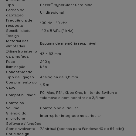
Tipo
Razer™ HyperClear Cardioide
Padrão de
Unidirecional
captação
Frequência de
100 Hz – 10 kHz
resposta
Sensibilidade
-42 dB V/Pa (1 kHz)
Design
Material das
Espuma de memória respirável
almofadas
Diâmetro interno
43 × 63 mm
da almofada
Peso
240 g
Iluminação
Não
Conectividade
Tipo de ligação
Analógica de 3,5 mm
Comprimento do
1,3 m
cabo
PC, Mac, PS4, Xbox One, Nintendo Switch e
Compatibilidade
telemóveis com conetor de 3,5 mm
Controlos
Volume
Controlo no auricular
Silêncio do
Interruptor integrado no auricular
microfone
Software / funções
Som envolvente
7.1 virtual (apenas para Windows 10 de 64 bits)
Cor e design