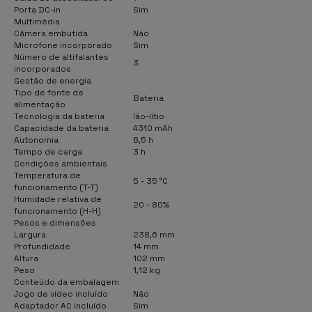
Porta DC-in
Sim
Multimédia
Câmera embutida
Não
Microfone incorporado
Sim
Número de altifalantes
3
incorporados
Gestão de energia
Tipo de fonte de
Bateria
alimentação
Tecnologia da bateria
Ião-lítio
Capacidade da bateria
4310 mAh
Autonomia
6,5 h
Tempo de carga
3 h
Condições ambientais
Temperatura de
5 - 35 °C
funcionamento (T-T)
Humidade relativa de
20 - 80%
funcionamento (H-H)
Pesos e dimensões
Largura
238,6 mm
Profundidade
14 mm
Altura
102 mm
Peso
1,12 kg
Conteúdo da embalagem
Jogo de vídeo incluído
Não
Adaptador AC incluído
Sim