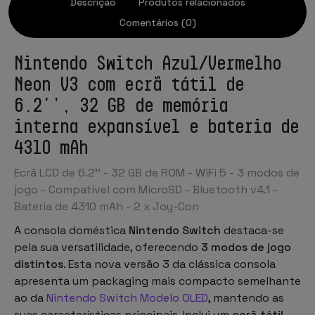
Descrição
Produtos relacionados
Comentários (0)
Nintendo Switch Azul/Vermelho
Neon V3 com ecrã tátil de
6.2'', 32 GB de memória
interna expansível e bateria de
4310 mAh
Ecrã LCD de 6.2'' - 32 GB de ROM - WiFi 5 - 3 modos de
jogo - Compatível com MicroSD - Bluetooth v4.1 -
Bateria de 4310 mAh - 2 x Joy-Con
A consola doméstica
Nintendo Switch
destaca-se
pela sua versatilidade, oferecendo
3 modos de jogo
distintos
. Esta nova versão 3 da clássica consola
apresenta um packaging mais compacto semelhante
ao da
Nintendo Switch Modelo OLED
, mantendo as
suas características principais. Inclui um
ecrã tátil