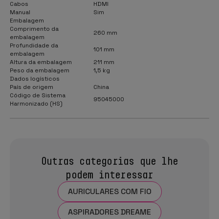
Cabos
HDMI
Manual
Sim
Embalagem
Comprimento da
260 mm
embalagem
Profundidade da
101 mm
embalagem
Altura da embalagem
211 mm
Peso da embalagem
1,5 kg
Dados logísticos
País de origem
China
Código de Sistema
95045000
Harmonizado (HS)
Outras categorias que lhe
podem interessar
AURICULARES COM FIO
ASPIRADORES DREAME