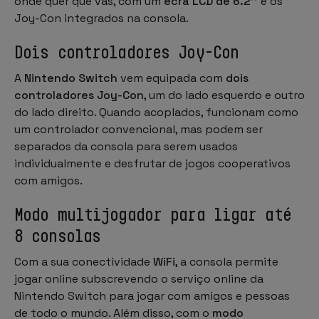
onde quer que vás, com um
ecrã LCD de 6.2''
e os
Joy-Con integrados na consola.
Dois controladores Joy-Con
A
Nintendo Switch
vem equipada com
dois
controladores Joy-Con
, um do lado esquerdo e outro
do lado direito. Quando acoplados, funcionam como
um controlador convencional, mas podem ser
separados da consola para serem usados
individualmente e desfrutar de jogos cooperativos
com amigos.
Modo multijogador para ligar até
8 consolas
Com a sua conectividade
WiFi
, a consola permite
jogar online subscrevendo o serviço online da
Nintendo Switch para jogar com amigos e pessoas
de todo o mundo. Além disso, com o
modo