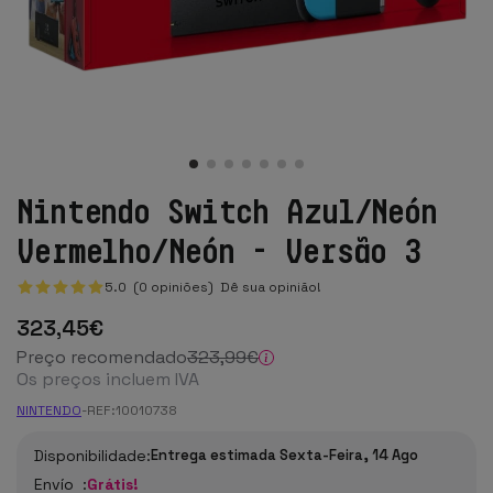
Nintendo Switch Azul/Neón
Vermelho/Neón - Versão 3
5.0 (0 opiniões)
Dê sua opinião!
323
,45
€
Preço recomendado
323
,99
€
Os preços incluem IVA
NINTENDO
-
REF:
10010738
Disponibilidade:
Entrega estimada Sexta-Feira, 14 Ago
Envío :
Grátis!