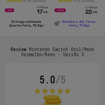
(25 opiniões)
(3 opiniões)
28
17
19
39
PVR
PVR
,74
€
,99
€
17
22
-9%
-43%
,94
€
,99
€
Entrega estimada
Receba-o dia Terça-
Quarta-Feira, 19 Ago
Feira, 11 Ago
Review
Nintendo Switch Azul/Neón
Vermelho/Neón - Versão 3
5.0
/5