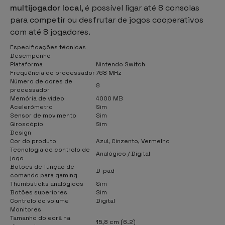
multijogador local
, é possível ligar até 8 consolas
para competir ou desfrutar de jogos cooperativos
com até 8 jogadores.
Especificações técnicas
Desempenho
Plataforma
Nintendo Switch
Frequência do processador
768 MHz
Número de cores de
8
processador
Memória de vídeo
4000 MB
Acelerómetro
Sim
Sensor de movimento
Sim
Giroscópio
Sim
Design
Cor do produto
Azul, Cinzento, Vermelho
Tecnologia de controlo de
Analógico / Digital
jogo
Botões de função de
D-pad
comando para gaming
Thumbsticks analógicos
Sim
Botões superiores
Sim
Controlo do volume
Digital
Monitores
Tamanho do ecrã na
15,8 cm (6.2)