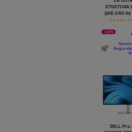
LG Ultr
27GX704A 
QHD 240 Hz
4
-22%
Receb
Segunda-
A
DELL Pro 