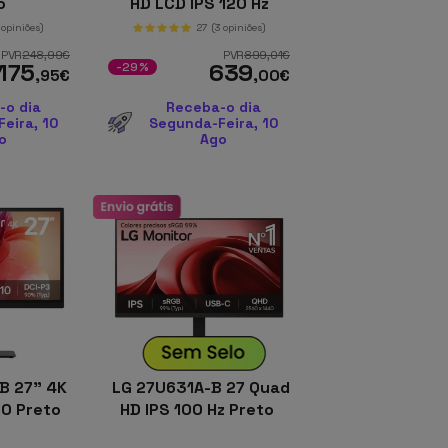
o
HD LCD IPS 120 Hz
Preto, Prateado
 opiniões)
27
(3 opiniões)
PVR
248
,99
€
PVR
899
,01
€
175
639
-29%
,95
€
,00
€
-o dia
Receba-o dia
eira, 10
Segunda-Feira, 10
o
Ago
B 27" 4K
LG 27U631A-B 27 Quad
10 Preto
HD IPS 100 Hz Preto