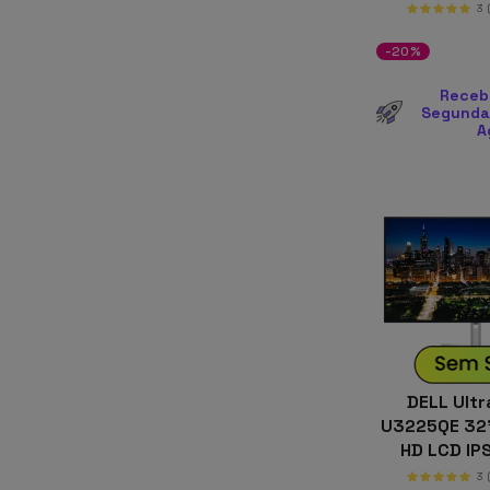
3
-20%
Receb
Segunda-
A
DELL Ult
U3225QE 32"
HD LCD IPS
Preto e P
3