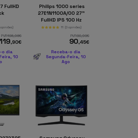
7 FullHD
Philips 1000 series
ack
27E1N1100A/00 27"
FullHD IPS 100 Hz
FreeSync Preto
 opiniões)
11
(0 opiniões)
PVR
198
,98
€
PVR
90
,99
€
119
90
,90
€
,45
€
-o dia
Receba-o dia
eira, 10
Segunda-Feira, 10
o
Ago