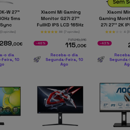
0K-W 27"
Xiaomi Mi Gaming
Xiaomi Min
 60Hz 5ms
Monitor G27i 27"
Gaming Monit
eSync
FullHD IPS LCD 165Hz
27i 27'' 2K I
1ms GTG
FreeSy
(0 opiniões)
88
(7 opiniões)
4
(3
PVR
219
,91
€
289
115
,00
€
-48%
-43%
,00
€
a-o dia
Receba-o dia
Receba
Feira, 10
Segunda-Feira, 10
Segunda-F
go
Ago
Ag