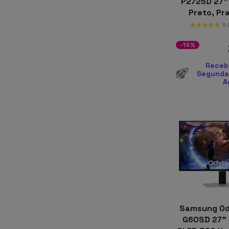
P2725D 27"
Preto, P
5
-14%
Receb
Segunda-
A
Samsung Od
G60SD 27"