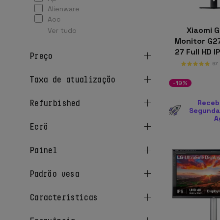
alienware
aoc
Xiaomi 
Ver tudo
Monitor G27
27 Full HD 
preço
FreeSync 
67
taxa de atualização
-19%
refurbished
Receb
Segunda-
A
ecrã
painel
padrão vesa
caracteristicas