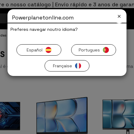
re o nosso catálogo | Envio rápido e 3 anos de garan
Powerplanetonline.com
Ofertas Limitadas
Preferes navegar noutro idioma?
adas
s
Español
Portugues
al é que tenham uma resolução de 2K ou 4K para obter u
Française