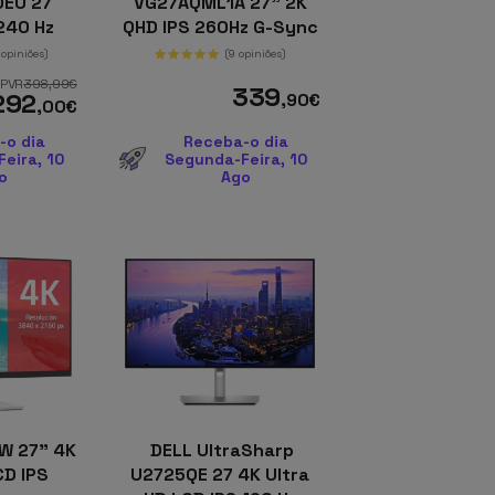
EU 27
VG27AQML1A 27" 2K
240 Hz
QHD IPS 260Hz G-Sync
remium
Preto de Computador
 opiniões)
(9 opiniões)
reto
PVR
398
,99
€
339
292
,90
€
,00
€
-o dia
Receba-o dia
eira, 10
Segunda-Feira, 10
o
Ago
W 27" 4K
DELL UltraSharp
CD IPS
U2725QE 27 4K Ultra