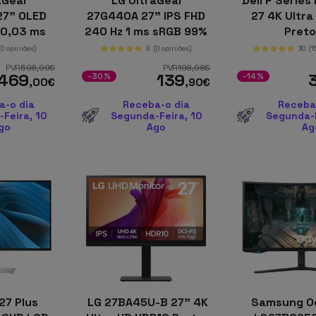
aGear
LG UltraGear
Dell P Series
27" OLED
27G440A 27" IPS FHD
27 4K Ultra
 0,03 ms
240 Hz 1 ms sRGB 99%
Pret
FreeSync
(0 opiniões)
8
(0 opiniões)
30
(1
PVR
598
,99
€
PVR
198
,98
€
469
139
-30%
-14%
,00
€
,90
€
a-o dia
Receba-o dia
Receba
Feira, 10
Segunda-Feira, 10
Segunda-F
go
Ago
Ag
27 Plus
LG 27BA45U-B 27" 4K
Samsung O