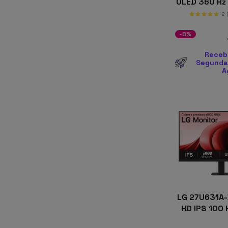
OLED 360 Hz
Pra
2
-8%
Receb
Segunda-
A
LG 27U631A-
HD IPS 100 