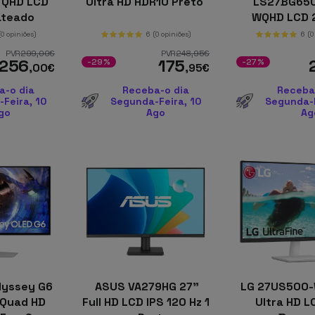
 QHD LCD
Ultra HD HDR10 Preto
LS27BG650
rateado
WQHD LCD 
FreeSync P
(0 opiniões)
6
(0 opiniões)
6
(0
Curvo P
PVR
299
,00
€
PVR
248
,95
€
256
175
-29%
-27%
,00
€
,95
€
a-o dia
Receba-o dia
Receba
Feira, 10
Segunda-Feira, 10
Segunda-F
go
Ago
Ag
yssey G6
ASUS VA279HG 27"
LG 27US500-
 Quad HD
Full HD LCD IPS 120 Hz 1
Ultra HD L