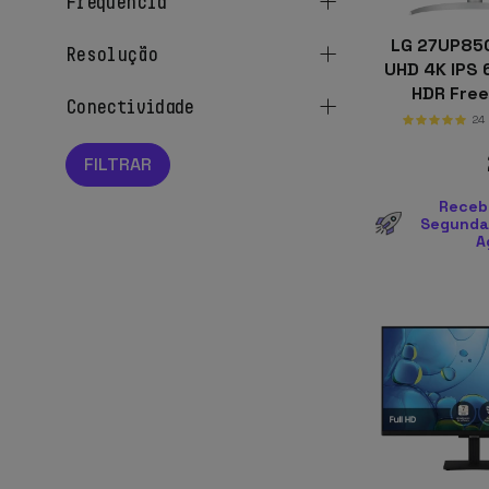
frequência
LG 27UP85
resolução
UHD 4K IPS
HDR Fre
conectividade
24
Receb
Segunda-
A