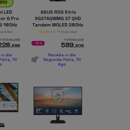
i LED
ASUS ROG Strix
or G Pro
XG27AQWMG 27 QHD
PS 180Hz
Tandem WOLED 280Hz
nc
FreeSync
 opiniões)
11
(0 opiniões)
PVR
399
,95
€
PVR
699
,00
€
228
589
-16%
,99
€
,90
€
-o dia
Receba-o dia
eira, 10
Segunda-Feira, 10
o
Ago