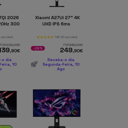
7Qi 2026
Xiaomi A27Ui 27" 4K
120Hz 300
UHD IPS 6ms
0 opiniões)
143
(10 opiniões)
PVR
229
,00
€
PVR
349
,00
€
139
249
-28%
,90
€
,90
€
-o dia
Receba-o dia
eira, 10
Segunda-Feira, 10
o
Ago