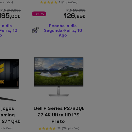
 opiniões)
1
(0 opiniões)
PVR
249
,00
€
PVR
179
,99
€
195
126
-29%
,00
€
,95
€
-o dia
Receba-o dia
eira, 10
Segunda-Feira, 10
o
Ago
 jogos
Dell P Series P2723QE
Gaming
27 4K Ultra HD IPS
 27" QHD
Preto
210 Hz,
 opiniões)
28
(15 opiniões)