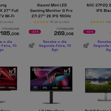
ung
Xiaomi Mini LED
AOC 27P2Q 2
 27" Full
Gaming Monitor G Pro
IPS Bl
V Wi-Fi
27i 27'' 2K IPS 180Hz
to
FreeSync
(0 opiniões)
133
(22 opiniões)
3
(0
PVR
209
,00
€
PVR
399
,99
€
185
269
-33%
-40%
,00
€
,00
€
a-o dia
Receba-o dia
Receba
Feira, 10
Segunda-Feira, 10
Segunda-F
go
Ago
Ag