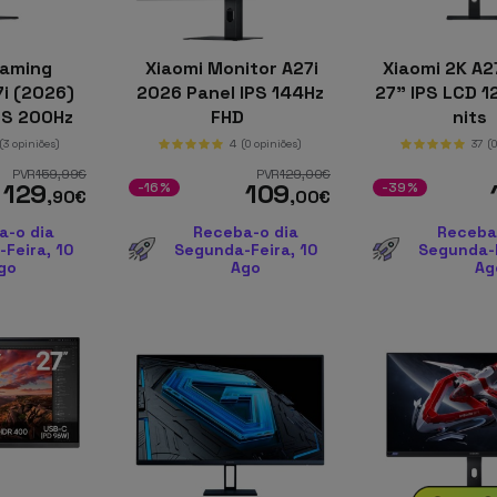
Gaming
Xiaomi Monitor A27i
Xiaomi 2K A2
i (2026)
2026 Panel IPS 144Hz
27" IPS LCD 
IPS 200Hz
FHD
nits
Premium
(3 opiniões)
4
(0 opiniões)
37
(
PVR
159
,99
€
PVR
129
,00
€
129
109
-16%
-39%
,90
€
,00
€
a-o dia
Receba-o dia
Receba
Feira, 10
Segunda-Feira, 10
Segunda-F
go
Ago
Ag