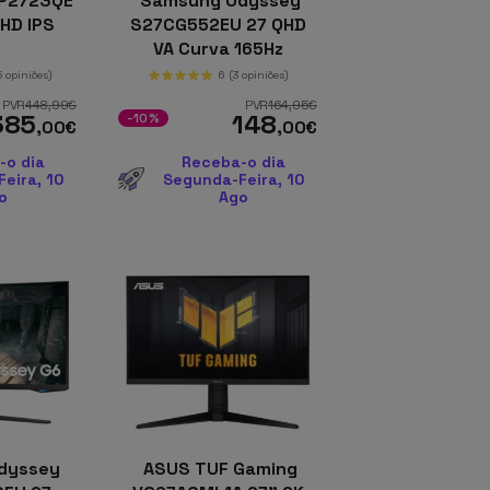
 P2723QE
Samsung Odyssey
 HD IPS
S27CG552EU 27 QHD
o
VA Curva 165Hz
FreeSync Preto de PC
5 opiniões)
6
(3 opiniões)
PVR
448
,99
€
PVR
164
,95
€
385
148
-10%
,00
€
,00
€
-o dia
Receba-o dia
eira, 10
Segunda-Feira, 10
o
Ago
dyssey
ASUS TUF Gaming