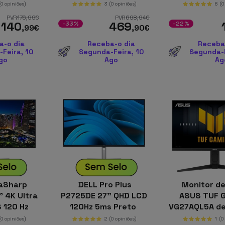
ms
(0 opiniões)
3
(0 opiniões)
6
(0
PVR
176
,99
€
PVR
698
,94
€
140
469
-33%
-22%
,99
€
,90
€
a-o dia
Receba-o dia
Receba
Feira, 10
Segunda-Feira, 10
Segunda-F
go
Ago
Ag
raSharp
DELL Pro Plus
Monitor de
 4K Ultra
P2725DE 27" QHD LCD
ASUS TUF 
 120 Hz
120Hz 5ms Preto
VG27AQL5A de
rateado
2560x1440, 
(0 opiniões)
2
(0 opiniões)
1
(0