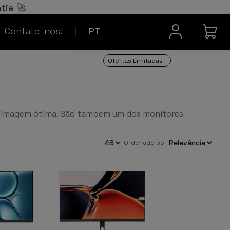
Español
ES
tia 🚀
Contacto
Français
FR
Contate-nos!
PT
Ofertas Limitadas
ma imagem ótima. São também um dos monitores
ordenado por