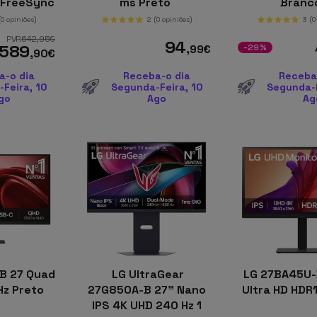
 FreeSync
ms Preto
Branc
ta
(0 opiniões)
2
(0 opiniões)
3
(0
PVR
642
,95
€
94
589
,99
€
-29%
,90
€
a-o dia
Receba-o dia
Receba
Feira, 10
Segunda-Feira, 10
Segunda-F
go
Ago
Ag
B 27 Quad
LG UltraGear
LG 27BA45U-
Hz Preto
27G850A-B 27" Nano
Ultra HD HDR
IPS 4K UHD 240 Hz 1