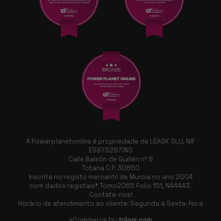
A Powerplanetonline é propriedade de LEASK SLU, NIF
ESB73287740
Calle Balsón de Guillén nº 8
Totana C.P. 30850
Inscrita no registo mercantil de Murcia no ano 2004
com dados registais* Tomo2065 Folio 151, N44443.
Contate-nos!
Horário de atendimento ao cliente: Segunda à Sexta-feira
eCommerce by
trilogi.com