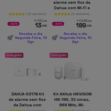
alarme sem fios da
Dahua com Wi-Fi e
verificação por
(0 opiniões)
(0 opiniões)
1
vídeo
30
248
PVR
PVR
,00
€
,99
€
13
189
-53%
-24%
,95
€
,00
€
Receba-o dia
Receba-o dia
Segunda-Feira, 10
Segunda-Feira, 10
Ago
Ago
DAHUA-5317N Kit
Kit AXHub HIKVISION
de alarme sem fios
HIK-196, 32 zonas,
da Dahua com
868 MHz, Wi-
Ethernet, Wi-Fi, 4G
Fi/LAN/4G
(0 opiniões)
(0 opiniões)