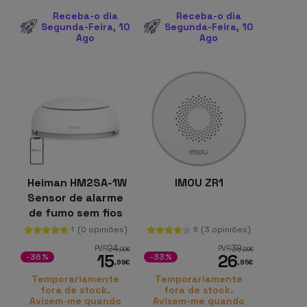
Receba-o dia
Receba-o dia
Segunda-Feira, 10
Segunda-Feira, 10
Ago
Ago
Heiman HM2SA-1W
IMOU ZR1
Sensor de alarme
de fumo sem fios
interligado
(0 opiniões)
(3 opiniões)
1
6
24
39
PVR
PVR
,99
€
,99
€
15
26
-36%
-33%
,98
€
,95
€
Temporariamente
Temporariamente
fora de stock.
fora de stock.
Avisem-me quando
Avisem-me quando