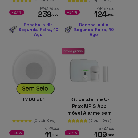
e verificação por
329
189
PVR
PVR
,00
€
,00
€
239
124
vídeo
-27%
-34%
,00
€
,99
€
Receba-o dia
Receba-o dia
Segunda-Feira, 10
Segunda-Feira, 10
Ago
Ago
IMOU ZE1
Kit de alarme U-
Prox MP S App
móvel Alarme sem
fios Ethernet +
(0 opiniões)
(0 opiniões)
GPRS
19
149
PVR
PVR
,95
€
,99
€
11
109
-40%
-27%
,95
€
,00
€