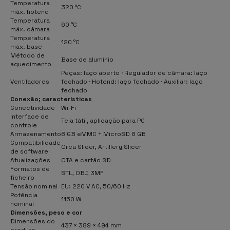
Temperatura
320 °C
máx. hotend
Temperatura
60 °C
máx. câmara
Temperatura
120 °C
máx. base
Método de
Base de alumínio
aquecimento
Peças: laço aberto · Regulador de câmara: laço
Ventiladores
fechado · Hotend: laço fechado · Auxiliar: laço
fechado
Conexão; características
Conectividade
Wi-Fi
Interface de
Tela tátil, aplicação para PC
controle
Armazenamento
8 GB eMMC + MicroSD 8 GB
Compatibilidade
Orca Slicer, Artillery Slicer
de software
Atualizações
OTA e cartão SD
Formatos de
STL, OBJ, 3MF
ficheiro
Tensão nominal
EU: 220 V AC, 50/60 Hz
Potência
1150 W
nominal
Dimensões, peso e cor
Dimensões do
437 × 389 × 494 mm
produto