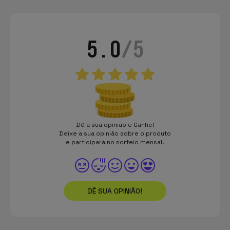
5.0
/5
Dê a sua opinião e Ganhe!
Deixe a sua opinião sobre o produto
e participará no sorteio mensal!
DÊ SUA OPINIÃO!