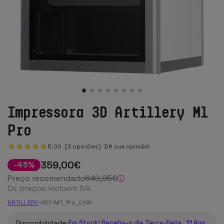
Impressora 3D Artillery M1
Pro
5.00 (3 opiniões)
Dê sua opinião!
359
,00
€
-
45
%
Preço recomendado
649
,95
€
Os preços incluem IVA
ARTILLERY
-
REF:
M1_Pro_EXW
Disponibilidade:
Em Stock! Receba-o dia Terça-Feira, 11 Ago