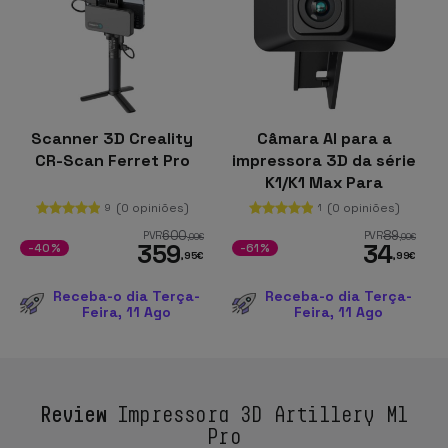
Scanner 3D Creality
Câmara AI para a
CR-Scan Ferret Pro
impressora 3D da série
K1/K1 Max Para
visualização em
(0 opiniões)
(0 opiniões)
9
1
timelapse e em tempo
600
89
PVR
PVR
,00
€
,00
€
359
34
real, qualidade HD e AI
-40%
-61%
,95
€
,99
€
Receba-o dia Terça-
Receba-o dia Terça-
Feira, 11 Ago
Feira, 11 Ago
Review
Impressora 3D Artillery M1
Pro