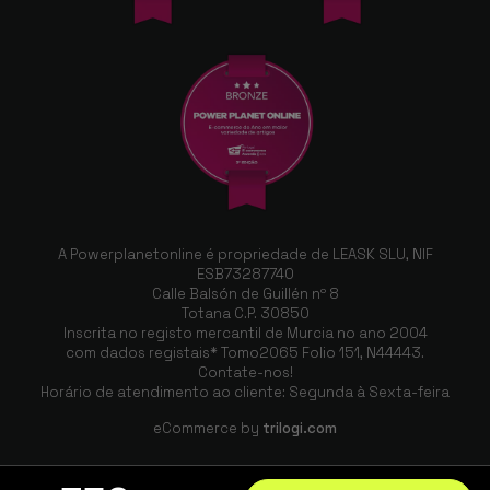
A Powerplanetonline é propriedade de LEASK SLU, NIF
ESB73287740
Calle Balsón de Guillén nº 8
Totana C.P. 30850
Inscrita no registo mercantil de Murcia no ano 2004
com dados registais* Tomo2065 Folio 151, N44443.
Contate-nos!
Horário de atendimento ao cliente: Segunda à Sexta-feira
eCommerce by
trilogi.com