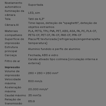
Nivelamento
Suportada
automático
Iluminação da
LED, sim
câmara
Tela
Tátil de 4,3"
Time-lapse, deteção de “spaghetti”, deteção de
Câmara AI
objetos estranhos
Materiais
PLA, PETG, TPU, PVA, PET, ABS, ASA, PA, PC, PLA-CF,
compatíveis
PETG-CF, PET-CF, PA-CF, PA6-CF, PPA-CF
Superfície de
Placa PE texturizada (refrigeração/engenharia/alta
impressão
temperatura)
Estrutura
Alumínio fundido e perfis de alumínio
principal
Carcaça
Fechada, ABS e vidro
Carvão ativado tipo colmeia (circulação interna e
Filtro de ar
externa)
Impressão
Volume de
260 × 260 × 260 mm³
impressão
Velocidade
600 mm/s
máxima
Aceleração
20.000 mm/s²
máxima
Caudal máximo
35 mm³/s
Relação de
65:9
transmissão