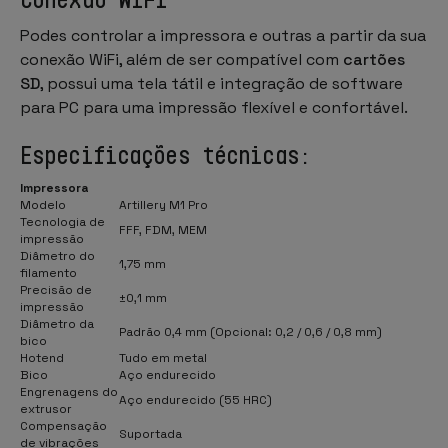
Podes controlar a impressora e outras a partir da sua
conexão WiFi, além de ser compatível com
cartões
SD
, possui uma tela tátil e integração de software
para PC para uma impressão flexível e confortável.
Especificações técnicas:
Impressora
Modelo
Artillery M1 Pro
Tecnologia de
FFF, FDM, MEM
impressão
Diâmetro do
1,75 mm
filamento
Precisão de
±0,1 mm
impressão
Diâmetro da
Padrão 0,4 mm (Opcional: 0,2 / 0,6 / 0,8 mm)
bico
Hotend
Tudo em metal
Bico
Aço endurecido
Engrenagens do
Aço endurecido (55 HRC)
extrusor
Compensação
Suportada
de vibrações