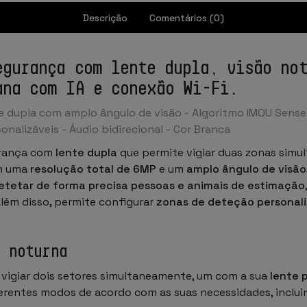
Descrição
Comentários (0)
egurança com lente dupla, visão not
ana com IA e conexão Wi-Fi.
e dupla com amplo ângulo de visão - Algoritmo IMOU Sense
nalizáveis - Áudio bidirecional - Cor Branca
urança com
lente dupla
que permite vigiar duas zonas simul
om uma
resolução total de 6MP
e um
amplo ângulo de visão
etetar de forma precisa pessoas e animais de estimação
lém disso, permite configurar
zonas de deteção personal
o noturna
vigiar dois setores simultaneamente, um com a sua
lente 
rentes modos de acordo com as suas necessidades, incluind