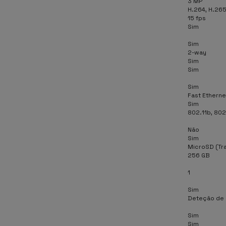
3 MP
H.264, H.26
15 fps
Sim
Sim
2-way
Sim
Sim
Sim
Fast Etherne
Sim
802.11b, 802.
Não
Sim
MicroSD (Tr
256 GB
1
Sim
Deteção de 
Sim
Sim