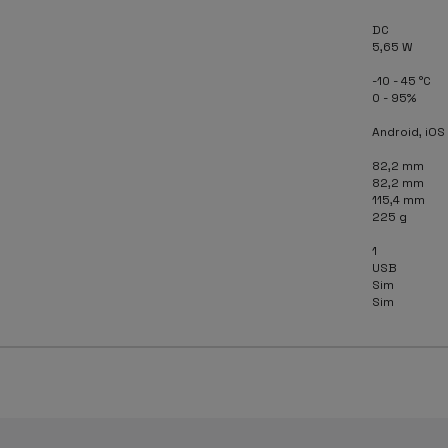
DC
5,65 W
-10 - 45 °C
0 - 95%
Android, iOS
82,2 mm
82,2 mm
115,4 mm
225 g
1
USB
Sim
Sim