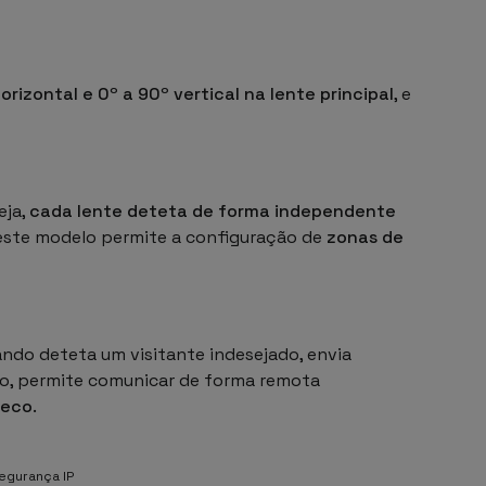
orizontal e 0º a 90º vertical na lente principal
, e
eja,
cada lente deteta de forma independente
 este modelo permite a configuração de
zonas de
ndo deteta um visitante indesejado, envia
do, permite comunicar de forma remota
 eco
.
egurança IP