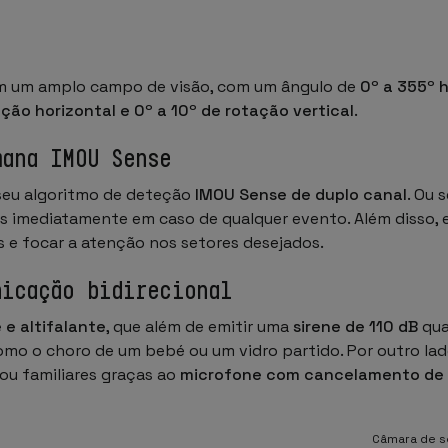
 um amplo campo de visão, com um ângulo de
0º a 355º h
ão horizontal e 0º a 10º de rotação vertical
.
umana
IMOU Sense
seu algoritmo de deteção
IMOU Sense de duplo canal
. Ou s
es imediatamente em caso de qualquer evento. Além disso,
s e focar a atenção nos setores desejados.
nicação bidirecional
 e altifalante
, que além de emitir uma
sirene de 110 dB
qua
mo o choro de um bebé ou um vidro partido. Por outro la
ou familiares graças ao
microfone com cancelamento de
Câmara de s