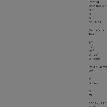
Interior
Com fios e s
Sim
Sim
Sim
CE, UKCA
Secretária
Branco
84°
45°
101°
0 - 90°
0 - 355°
25,4 / 2,8 mm
CMOS
2
3,6 mm
Sim
15 m
2304 x 1296 