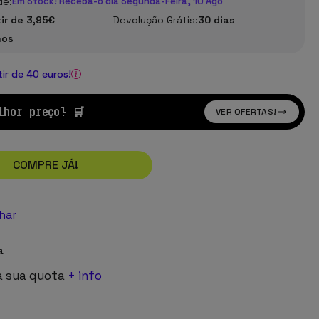
de:
Em Stock! Receba-o dia Segunda-Feira, 10 Ago
tir de 3,95€
Devolução Grátis:
30 dias
nos
tir de 40 euros!
lhor preço! 🛒
VER OFERTAS!
COMPRE JÁ!
lhar
a
a sua quota
+ info