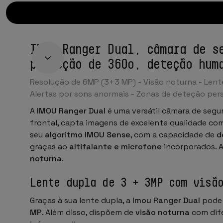
IMOU Ranger Dual, câmara de s
proteção de 360º, deteção hum
Resolução de 6MP (3+3 MP) - Visão noturna - Lent
Alertas por sons anormais - Zonas de deteção perso
A
IMOU Ranger Dual
é uma versátil câmara de seg
frontal, capta imagens de excelente qualidade c
seu
algoritmo IMOU Sense
, com a capacidade de
d
graças ao
altifalante e microfone
incorporados. A
noturna
.
Lente dupla de 3 + 3MP com visã
Graças à sua lente dupla, a
Imou Ranger Dual
pode 
MP
. Além disso, dispõem de
visão noturna
com dife