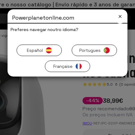
re o nosso catálogo | Envio rápido e 3 anos de garan
Powerplanetonline.com
Ofertas Limitadas
Preferes navegar noutro idioma?
vigilância interior
Español
Portugues
IMOU Ra
Française
Nocturn
5.0
6
(0 opini
38
,99
€
-
44
%
Preço recomendado
6
Os preços incluem IVA
IMOU
-
REF:
IPC-S2XP-6M0WE