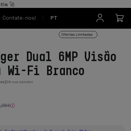
Español
ES
tia 🚀
Contacto
Français
FR
Contate-nos!
PT
Ofertas Limitadas
nger Dual 6MP Visão
a Wi-Fi Branco
ões)
Dê sua opinião!
9
,95
€
D