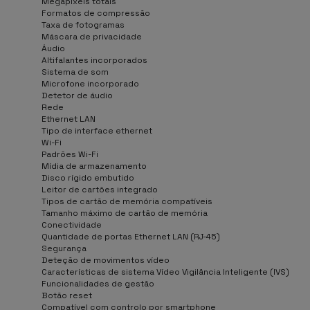
Megapixels totais
Formatos de compressão
Taxa de fotogramas
Máscara de privacidade
Áudio
Altifalantes incorporados
Sistema de som
Microfone incorporado
Detetor de áudio
Rede
Ethernet LAN
Tipo de interface ethernet
Wi-Fi
Padrões Wi-Fi
Mídia de armazenamento
Disco rígido embutido
Leitor de cartões integrado
Tipos de cartão de memória compatíveis
Tamanho máximo de cartão de memória
Conectividade
Quantidade de portas Ethernet LAN (RJ-45)
Segurança
Deteção de movimentos vídeo
Características de sistema Vídeo Vigilância Inteligente (IVS)
Funcionalidades de gestão
Botão reset
Compatível com controlo por smartphone