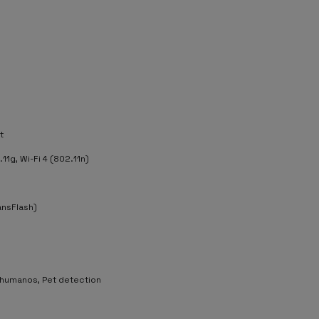
5
t
11g, Wi-Fi 4 (802.11n)
ansFlash)
humanos, Pet detection