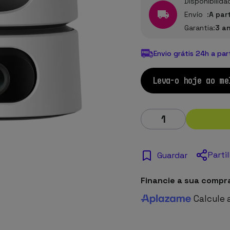
Disponibilida
Envío :
A par
Garantia:
3 a
Envio grátis 24h a par
Leva-o hoje ao me
Parti
Guardar
Financie a sua compr
Calcule 