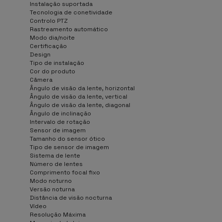
Instalação suportada
Tecnologia de conetividade
Controlo PTZ
Rastreamento automático
Modo dia/noite
Certificação
Design
Tipo de instalação
Cor do produto
Câmera
Ângulo de visão da lente, horizontal
Ângulo de visão da lente, vertical
Ângulo de visão da lente, diagonal
Ângulo de inclinação
Intervalo de rotação
Sensor de imagem
Tamanho do sensor ótico
Tipo de sensor de imagem
Sistema de lente
Número de lentes
Comprimento focal fixo
Modo noturno
Versão noturna
Distância de visão nocturna
Vídeo
Resolução Máxima