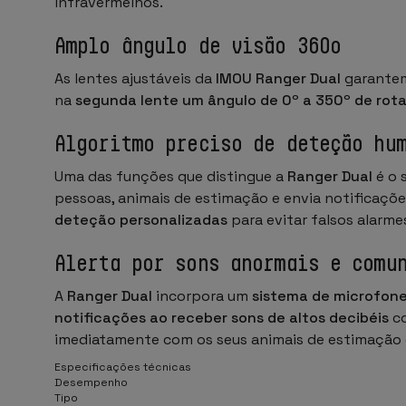
infravermelhos.
Amplo ângulo de visão 360º
As lentes ajustáveis da
IMOU Ranger Dual
garantem
na
segunda lente um ângulo de 0º a 350º de rotaç
Algoritmo preciso de deteção h
Uma das funções que distingue a
Ranger Dual
é o 
pessoas, animais de estimação e envia notificaçõ
deteção personalizadas
para evitar falsos alarme
Alerta por sons anormais e comu
A
Ranger Dual
incorpora um
sistema de microfone
notificações ao receber sons de altos decibéis
co
imediatamente com os seus animais de estimação 
Especificações técnicas
Desempenho
Tipo