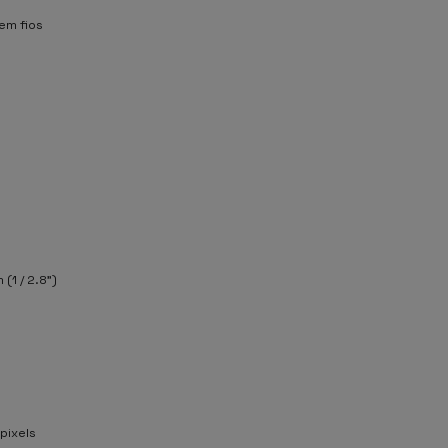
em fios
 (1 / 2.8")
pixels