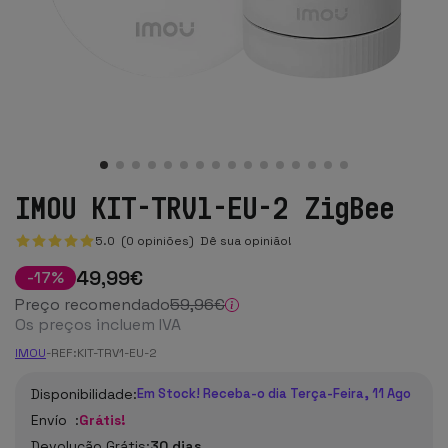
IMOU KIT-TRV1-EU-2 ZigBee
5.0 (0 opiniões)
Dê sua opinião!
49
,99
€
-
17
%
Preço recomendado
59
,96
€
Os preços incluem IVA
IMOU
-
REF:
KIT-TRV1-EU-2
Disponibilidade:
Em Stock! Receba-o dia Terça-Feira, 11 Ago
Envío :
Grátis!
Devolução Grátis:
30 dias