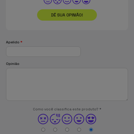
DÊ SUA OPINIÃO!
Apelido
*
Opinião
Como você classifica este produto?
*