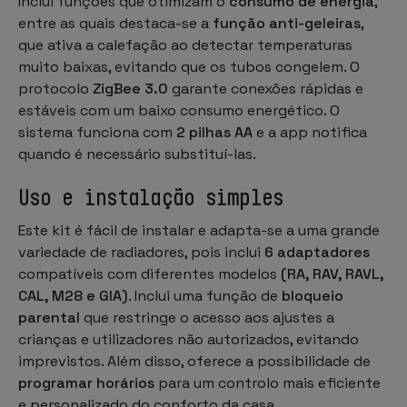
Inclui funções que otimizam o
consumo de energia
,
entre as quais destaca-se a
função anti-geleiras
,
que ativa a calefação ao detectar temperaturas
muito baixas, evitando que os tubos congelem. O
protocolo
ZigBee 3.0
garante conexões rápidas e
estáveis com um baixo consumo energético. O
sistema funciona com
2 pilhas AA
e a app notifica
quando é necessário substituí-las.
Uso e instalação simples
Este kit é fácil de instalar e adapta-se a uma grande
variedade de radiadores, pois inclui
6 adaptadores
compatíveis com diferentes modelos
(RA, RAV, RAVL,
CAL, M28 e GIA)
. Inclui uma função de
bloqueio
parental
que restringe o acesso aos ajustes a
crianças e utilizadores não autorizados, evitando
imprevistos. Além disso, oferece a possibilidade de
programar horários
para um controlo mais eficiente
e personalizado do conforto da casa.