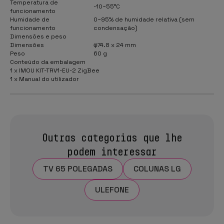
Temperatura de
-10~55°C
funcionamento
Humidade de
0~95% de humidade relativa (sem
funcionamento
condensação)
Dimensões e peso
Dimensões
φ74.8 x 24 mm
Peso
60 g
Conteúdo da embalagem
1 x IMOU KIT-TRV1-EU-2 ZigBee
1 x Manual do utilizador
Outras categorias que lhe
podem interessar
TV 65 POLEGADAS
COLUNAS LG
ULEFONE