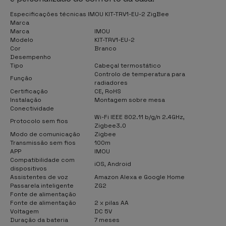
Especificações técnicas IMOU KIT-TRV1-EU-2 ZigBee
Marca
Marca
IMOU
Modelo
KIT-TRV1-EU-2
Cor
Branco
Desempenho
Tipo
Cabeçal termostático
Controlo de temperatura para
Função
radiadores
Certificação
CE, RoHS
Instalação
Montagem sobre mesa
Conectividade
Wi-Fi IEEE 802.11 b/g/n 2.4GHz,
Protocolo sem fios
Zigbee3.0
Modo de comunicação
Zigbee
Transmissão sem fios
100m
APP
IMOU
Compatibilidade com
iOS, Android
dispositivos
Assistentes de voz
Amazon Alexa e Google Home
Passarela inteligente
ZG2
Fonte de alimentação
Fonte de alimentação
2 x pilas AA
Voltagem
DC 5V
Duração da bateria
7 meses