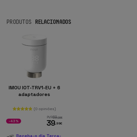
RELACIONADOS
PRODUTOS
IMOU IOT-TRV1-EU + 6
adaptadores
(0 opiniões)
69
PVR
,99
€
39
-43%
,99
€
Receba-o dia Terça-