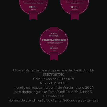
A Powerplanetonline é propriedade de LEASK SLU, NIF
ESB73287740
Calle Balsón de Guillén nº 8
Totana C.P. 30850
Inscrita no registo mercantil de Murcia no ano 2004
com dados registais* Tomo2065 Folio 151, N44443.
Contate-nos!
Horário de atendimento ao cliente: Segunda à Sexta-feira