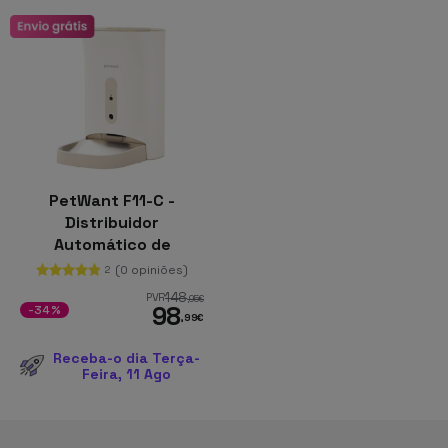
PetWant F11-C -
Distribuidor
Automático de
Alimentos para
(0 opiniões)
2
Animais de Estimação
148
PVR
,95
€
98
-34%
,99
€
Receba-o dia Terça-
Feira, 11 Ago