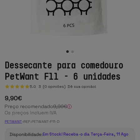
Dessecante para comedouro
PetWant F11 - 6 unidades
5.0
3
(0 opiniões)
Dê sua opinião!
9
,90
€
Preço recomendado
9
,99
€
Os preços incluem IVA
PETWANT
-
REF:
PETWANT-F11-D
Disponibilidade:
Em Stock! Receba-o dia Terça-Feira, 11 Ago