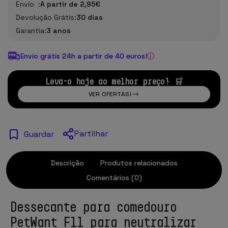
Envío :
A partir de 2,95€
Devolução Grátis:
30 dias
Garantia:
3 anos
Envio grátis 24h a partir de 40 euros!
Leva-o hoje ao melhor preço! 🛒
VER OFERTAS!
Partilhar
Guardar
Descrição
Produtos relacionados
Comentários (0)
Dessecante para comedouro
PetWant F11 para neutralizar