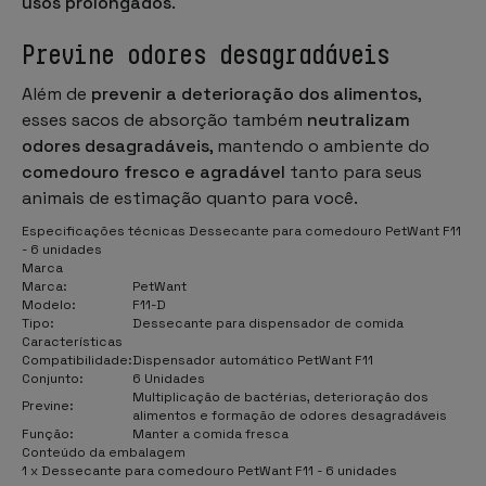
usos prolongados
.
Previne odores desagradáveis
Além de
prevenir a deterioração dos alimentos
,
esses sacos de absorção também
neutralizam
odores desagradáveis
, mantendo o ambiente do
comedouro fresco e agradável
tanto para seus
animais de estimação quanto para você.
Especificações técnicas Dessecante para comedouro PetWant F11
- 6 unidades
Marca
Marca:
PetWant
Modelo:
F11-D
Tipo:
Dessecante para dispensador de comida
Características
Compatibilidade:
Dispensador automático PetWant F11
Conjunto:
6 Unidades
Multiplicação de bactérias, deterioração dos
Previne:
alimentos e formação de odores desagradáveis
Função:
Manter a comida fresca
Conteúdo da embalagem
1 x Dessecante para comedouro PetWant F11 - 6 unidades