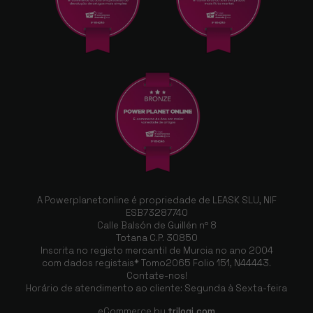
A Powerplanetonline é propriedade de LEASK SLU, NIF
ESB73287740
Calle Balsón de Guillén nº 8
Totana C.P. 30850
Inscrita no registo mercantil de Murcia no ano 2004
com dados registais* Tomo2065 Folio 151, N44443.
Contate-nos!
Horário de atendimento ao cliente: Segunda à Sexta-feira
eCommerce by
trilogi.com