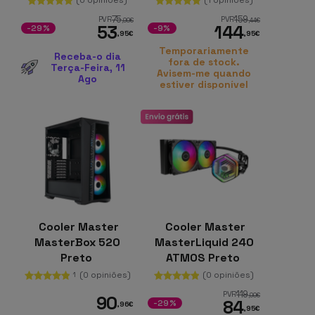
75
159
PVR
PVR
,99
€
,44
€
53
144
-29%
-9%
,95
€
,95
€
Temporariamente
Receba-o dia
fora de stock.
Terça-Feira, 11
Avisem-me quando
Ago
estiver disponível
Cooler Master
Cooler Master
MasterBox 520
MasterLiquid 240
Preto
ATMOS Preto
(0 opiniões)
(0 opiniões)
1
119
PVR
,00
€
90
84
-29%
,96
€
,95
€