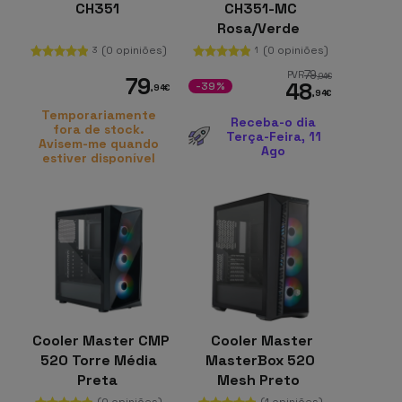
CH351
CH351-MC
Rosa/Verde
(0 opiniões)
(0 opiniões)
3
1
79
PVR
,94
€
79
48
-39%
,94
€
,94
€
Temporariamente
Receba-o dia
fora de stock.
Terça-Feira, 11
Avisem-me quando
Ago
estiver disponível
Cooler Master CMP
Cooler Master
520 Torre Média
MasterBox 520
Preta
Mesh Preto
(0 opiniões)
(1 opiniões)