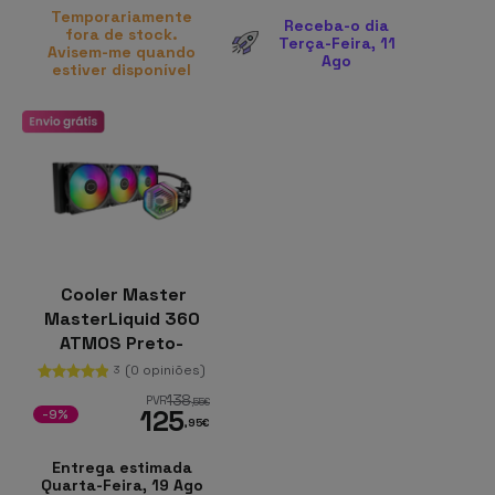
Temporariamente
Receba-o dia
fora de stock.
Terça-Feira, 11
Avisem-me quando
Ago
estiver disponível
Cooler Master
MasterLiquid 360
ATMOS Preto-
Sistema de
(0 opiniões)
3
Arrefecimento
138
PVR
,55
€
125
Líquido
-9%
,95
€
Entrega estimada
Quarta-Feira, 19 Ago