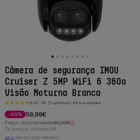
Câmera de segurança IMOU
Cruiser Z 5MP WiFi 6 360º
Visão Noturna Branca
5.00
38
(3 opiniões)
Dê sua opinião!
59
,99
€
-
40
%
Preço recomendado
99
,99
€
Os preços incluem IVA
IMOU
-
REF:
IPC-S7DP-5M0WEZ