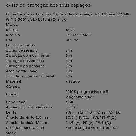
extra de proteção aos seus espaços.
Especificações técnicas Câmara de segurança IMOU Cruiser Z 5MP
WiFi 6 360º Visão Noturna Branco
Marca
Marca
IMOU
Modelo
Cruiser Z 5MP
Cor
Branco
Funcionalidades
Botão de reinício
Sim
Deteção de movimento
Sim
Deteção de veículos
Sim
Deteção de pessoas
Sim
Área configurável
Sim
Tom de voz personalizável
Sim
Material
Plástico
Câmara
CMOS progressivo de 5
Sensor
Megapíxeis 1/3"
Resolução
5 MP
Alcance de visão noturna
> 56 m
Lente
2.8 mm @ F1.6 + 12 mm @ F1.6
Ângulo de visão 2.8 mm
95.3° (H), 52.1° (V), 113.7° (D)
Ângulo de visão 12 mm
24.4° (H), 14° (V), 28.1° (D)
Rotação panorâmica
355° e ângulo vertical de 90°
Vídeo