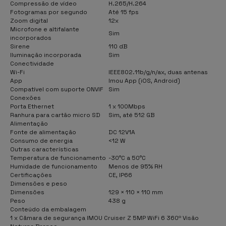
Compressão de vídeo
H.265/H.264
Fotogramas por segundo
Até 15 fps
Zoom digital
12x
Microfone e altifalante
Sim
incorporados
Sirene
110 dB
Iluminação incorporada
Sim
Conectividade
Wi-Fi
IEEE802.11b/g/n/ax, duas antenas
App
Imou App (iOS, Android)
Compatível com suporte ONVIF
Sim
Conexões
Porta Ethernet
1 x 100Mbps
Ranhura para cartão micro SD
Sim, até 512 GB
Alimentação
Fonte de alimentação
DC 12V1A
Consumo de energia
<12 W
Outras características
Temperatura de funcionamento
-30°C a 50°C
Humidade de funcionamento
Menos de 95% RH
Certificações
CE, IP66
Dimensões e peso
Dimensões
129 × 110 × 110 mm
Peso
438 g
Conteúdo da embalagem
1 x Câmara de segurança IMOU Cruiser Z 5MP WiFi 6 360º Visão