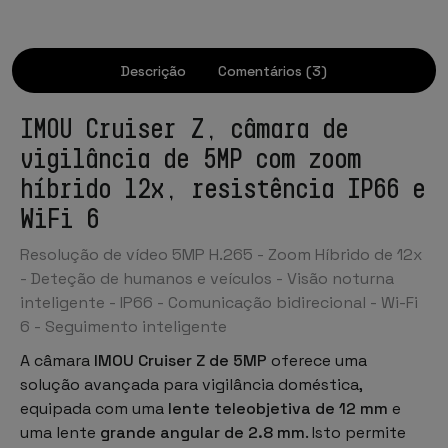
Descrição
Comentários (3)
IMOU Cruiser Z, câmara de
vigilância de 5MP com zoom
híbrido 12x, resistência IP66 e
WiFi 6
Resolução de vídeo 5MP H.265 - Zoom Híbrido de 12x
- Deteção de humanos e veículos - Visão noturna
inteligente - IP66 - Comunicação bidirecional - Wi-Fi
6 - Seguimento inteligente
A câmara
IMOU Cruiser Z de 5MP
oferece uma
solução avançada para vigilância doméstica,
equipada com uma
lente teleobjetiva de 12 mm
e
uma lente
grande angular de 2.8 mm
. Isto permite