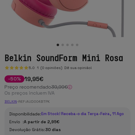
Belkin SoundForm Mini Rosa
5.0
1
(0 opiniões)
Dê sua opinião!
19
,95
€
-
50
%
Preço recomendado
39
,99
€
Os preços incluem IVA
BELKIN
-
REF:
AUD004BTPK
Disponibilidade:
Em Stock! Receba-o dia Terça-Feira, 11 Ago
Envío :
A partir de 2,95€
Devolução Grátis:
30 dias