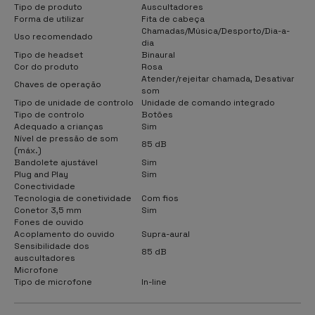
Tipo de produto
Auscultadores
Forma de utilizar
Fita de cabeça
Chamadas/Música/Desporto/Dia-a-
Uso recomendado
dia
Tipo de headset
Binaural
Cor do produto
Rosa
Atender/rejeitar chamada, Desativar
Chaves de operação
som
Tipo de unidade de controlo
Unidade de comando integrado
Tipo de controlo
Botões
Adequado a crianças
Sim
Nível de pressão de som
85 dB
(máx.)
Bandolete ajustável
Sim
Plug and Play
Sim
Conectividade
Tecnologia de conetividade
Com fios
Conetor 3,5 mm
Sim
Fones de ouvido
Acoplamento do ouvido
Supra-aural
Sensibilidade dos
85 dB
auscultadores
Microfone
Tipo de microfone
In-line