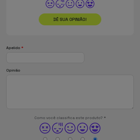
DÊ SUA OPINIÃO!
Apelido
*
Opinião
Como você classifica este produto?
*