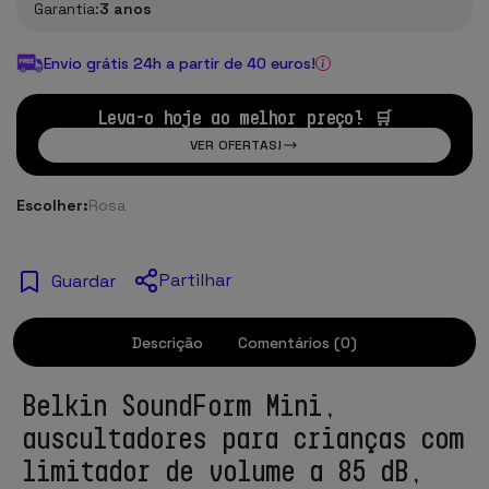
Garantia:
3 anos
Envio grátis 24h a partir de 40 euros!
Leva-o hoje ao melhor preço! 🛒
VER OFERTAS!
Escolher:
Rosa
Partilhar
Guardar
Descrição
Comentários (0)
Belkin SoundForm Mini,
auscultadores para crianças com
limitador de volume a 85 dB,