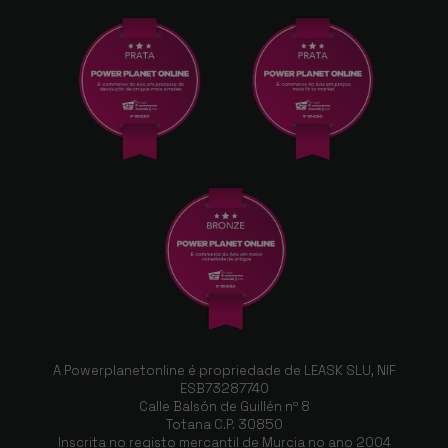
A Powerplanetonline é propriedade de LEASK SLU, NIF
ESB73287740
Calle Balsón de Guillén nº 8
Totana C.P. 30850
Inscrita no registo mercantil de Murcia no ano 2004