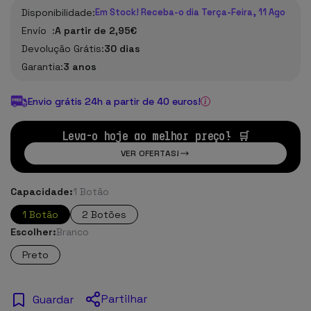
Disponibilidade:
Em Stock! Receba-o dia Terça-Feira, 11 Ago
Envío :
A partir de 2,95€
Devolução Grátis:
30 dias
Garantia:
3 anos
Envio grátis 24h a partir de 40 euros!
Leva-o hoje ao melhor preço! 🛒
VER OFERTAS!
Capacidade:
1 Botão
1 Botão
2 Botões
Escolher:
Branco
Preto
Partilhar
Guardar