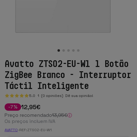
Avatto ZTS02-EU-W1 1 Botão
ZigBee Branco - Interruptor
Táctil Inteligente
5.0
1
(0 opiniões)
Dê sua opinião!
12
,95
€
-
7
%
Preço recomendado
13
,95
€
Os preços incluem IVA
AVATTO
-
REF:
ZTS02-EU-W1