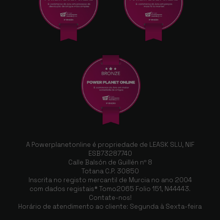
A Powerplanetonline é propriedade de LEASK SLU, NIF
ESB73287740
Calle Balsón de Guillén nº 8
Totana C.P. 30850
Inscrita no registo mercantil de Murcia no ano 2004
com dados registais* Tomo2065 Folio 151, N44443.
Contate-nos!
Horário de atendimento ao cliente: Segunda à Sexta-feira