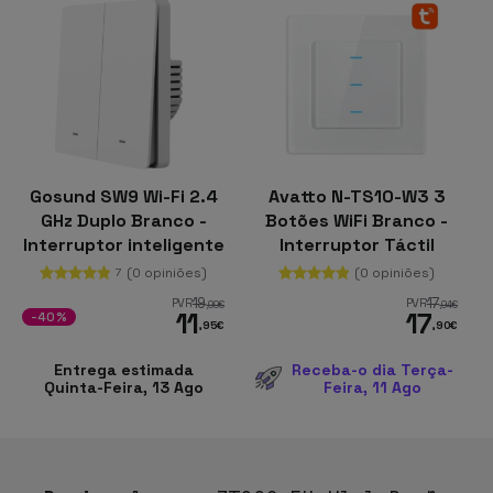
Gosund SW9 Wi-Fi 2.4
Avatto N-TS10-W3 3
GHz Duplo Branco -
Botões WiFi Branco -
Interruptor inteligente
Interruptor Táctil
Inteligente
(0 opiniões)
(0 opiniões)
7
19
17
PVR
PVR
,99
€
,94
€
11
17
-40%
,95
€
,90
€
Entrega estimada
Receba-o dia Terça-
Quinta-Feira, 13 Ago
Feira, 11 Ago