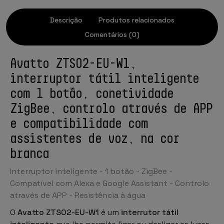
Descrição
Produtos relacionados
Comentários (0)
Avatto ZTS02-EU-W1,
interruptor tátil inteligente
com 1 botão, conetividade
ZigBee, controlo através de APP
e compatibilidade com
assistentes de voz, na cor
branca
Interruptor inteligente - 1 botão - ZigBee -
Compatível com Alexa e Google Assistant - Controlo
através de APP - Resistência à água
O
Avatto ZTS02-EU-W1
é um
interrutor tátil