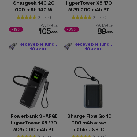
Shargeek 140 20
HyperTower X6 170
000 mAh 140 W
W 25 000 mAh PD
USB-C et USB-A PD
3.1 avec câbles
(0 avis)
(0 avis)
3.0 / QC 3.0 Noir
intégrés, Blanc
129
139
PVC
PVC
,00
€
,00
€
105
89
-19%
-35%
,00
€
,99
€
Recevez-le lundi,
Recevez-le lundi,
10 août
10 août
Powerbank SHARGE
Sharge Flow Go 10
HyperTower X6 170
000 mAh avec
W 25 000 mAh PD
câble USB-C
3.1 avec câbles
intégré
(0 avis)
(0 avis)