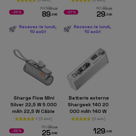
intégrés, Noir
139
39
PVC
PVC
,00
€
,99
€
89
29
-35%
-27%
,99
€
,00
€
Recevez-le lundi,
Recevez-le lundi,
10 août
10 août
Sharge Flow Mini
Batterie externe
Silver 22,5 W 5 000
Shargeek 140 20
mAh 22,5 W Câble
000 mAh 140 W
USB-C intégré
USB-C et USB-A PD
(0 avis)
(0 avis)
2
3.0 / QC 3.0 Argent
39
PVC
,99
€
129
25
-35%
,00
€
,99
€