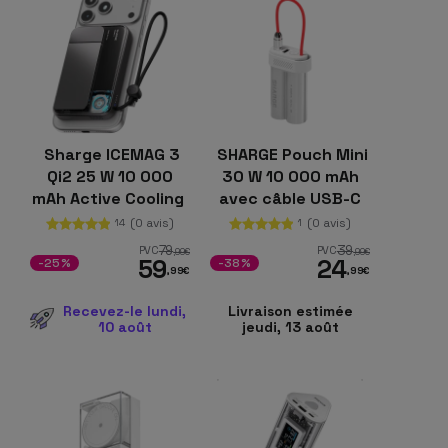
Sharge ICEMAG 3
SHARGE Pouch Mini
Qi2 25 W 10 000
30 W 10 000 mAh
mAh Active Cooling
avec câble USB-C
intégré
(0 avis)
(0 avis)
14
1
79
39
PVC
PVC
,99
€
,99
€
59
24
-25%
-38%
,99
€
,99
€
Recevez-le lundi,
Livraison estimée
10 août
jeudi, 13 août