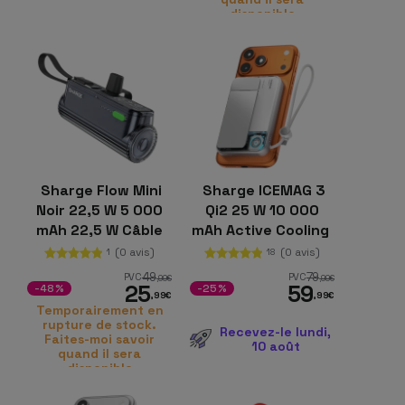
disponible
Sharge Flow Mini
Sharge ICEMAG 3
Noir 22,5 W 5 000
Qi2 25 W 10 000
mAh 22,5 W Câble
mAh Active Cooling
USB-C intégré
(0 avis)
(0 avis)
1
18
49
79
PVC
PVC
,99
€
,99
€
25
59
-48%
-25%
,99
€
,99
€
Temporairement en
rupture de stock.
Recevez-le lundi,
Faites-moi savoir
10 août
quand il sera
disponible