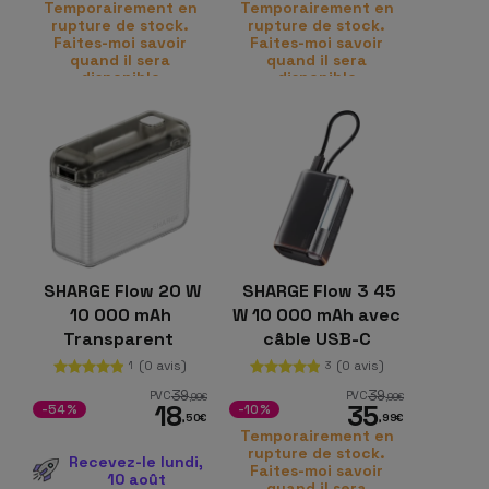
Temporairement en
Temporairement en
rupture de stock.
rupture de stock.
Faites-moi savoir
Faites-moi savoir
quand il sera
quand il sera
disponible
disponible
SHARGE Flow 20 W
SHARGE Flow 3 45
10 000 mAh
W 10 000 mAh avec
Transparent
câble USB-C
intégré
(0 avis)
(0 avis)
1
3
39
39
PVC
PVC
,99
€
,99
€
18
35
-54%
-10%
,50
€
,99
€
Temporairement en
rupture de stock.
Recevez-le lundi,
Faites-moi savoir
10 août
quand il sera