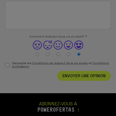
Comment évaluez-vous ce produit?
*
J'accepte les
Conditions de respect de la vie privée
et
Conditions
d'utilisation
ENVOYER UNE OPINION
ABONNEZ-VOUS À
POWEROFERTAS
!