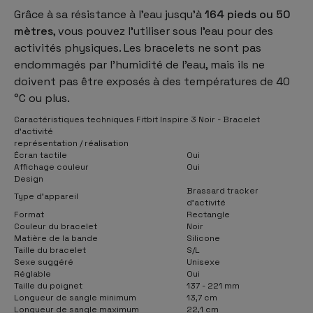
Grâce à sa résistance à l'eau jusqu'à
164 pieds ou 50
mètres
, vous pouvez l'utiliser sous l'eau pour des
activités physiques. Les bracelets ne sont pas
endommagés par l'humidité de l'eau, mais ils ne
doivent pas être exposés à des températures de 40
°C ou plus.
Caractéristiques techniques Fitbit Inspire 3 Noir - Bracelet
d'activité
représentation / réalisation
Écran tactile
Oui
Affichage couleur
Oui
Design
Brassard tracker
Type d'appareil
d’activité
Format
Rectangle
Couleur du bracelet
Noir
Matière de la bande
Silicone
Taille du bracelet
S/L
Sexe suggéré
Unisexe
Réglable
Oui
Taille du poignet
137 - 221 mm
Longueur de sangle minimum
13,7 cm
Longueur de sangle maximum
22,1 cm