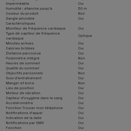
Imperméable
Oui
Humidité : étanche jusqu'à
50 m
Couleur du produit
Noir
Sangle amovible
Oui
Caractéristiques
Moniteur de fréquence cardiaque
Oui
Type de capteur de fréquence
Optique
cardiaque
Minutes actives
Oui
Calories brûlées
Oui
Distance parcourue
Oui
Podomètre intégré
Non
Heures de sommeil
Oui
Qualité du sommeil
Oui
Objectifs personnels
Non
Suivi d'entraînement
Oui
Manger et boire
Non
Lieu de position
Oui
Moteur de vibration
Oui
Capteur d’oxygène dans le sang
Oui
Accéléromètre
Oui
Fonction Trouver mon téléphone
Oui
Notifications d'appel
Oui
Indication de la date
Oui
Notifications par SMS
Oui
Fonction
Oui