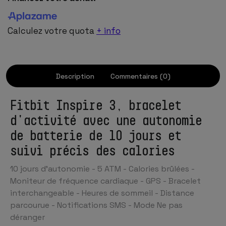
Calculez votre quota
+ info
Description
Commentaires (0)
Fitbit Inspire 3, bracelet
d'activité avec une autonomie
de batterie de 10 jours et
suivi précis des calories
10 jours d'autonomie - 5 ATM - Calories brûlées -
Moniteur de fréquence cardiaque - GPS - Bracelet
interchangeable - Heures de sommeil - Distance
parcourue - Notifications SMS - Mode Ne pas
déranger