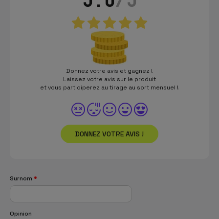
Donnez votre avis et gagnez !
Laissez votre avis sur le produit
et vous participerez au tirage au sort mensuel !
DONNEZ VOTRE AVIS !
Surnom
*
Opinion