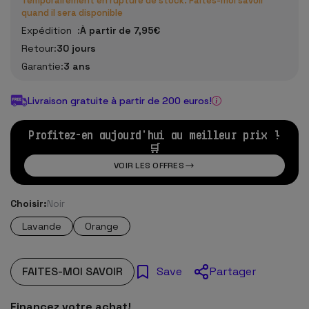
Temporairement en rupture de stock. Faites-moi savoir
quand il sera disponible
Expédition :
À partir de 7,95€
Retour:
30 jours
Garantie:
3 ans
Livraison gratuite à partir de 200 euros!
Profitez-en aujourd'hui au meilleur prix !
🛒
VOIR LES OFFRES
Choisir:
Noir
Lavande
Orange
FAITES-MOI SAVOIR
Partager
Save
Financez votre achat!