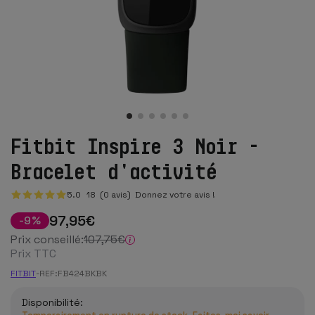
Fitbit Inspire 3 Noir -
Bracelet d'activité
5.0
18
(0 avis)
Donnez votre avis !
97
,95
€
-
9
%
Prix conseillé:
107
,75
€
Prix TTC
FITBIT
-
REF:
FB424BKBK
Disponibilité: