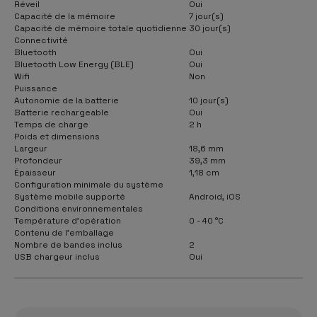
Réveil
Oui
Capacité de la mémoire
7 jour(s)
Capacité de mémoire totale quotidienne
30 jour(s)
Connectivité
Bluetooth
Oui
Bluetooth Low Energy (BLE)
Oui
Wifi
Non
Puissance
Autonomie de la batterie
10 jour(s)
Batterie rechargeable
Oui
Temps de charge
2 h
Poids et dimensions
Largeur
18,6 mm
Profondeur
39,3 mm
Épaisseur
1,18 cm
Configuration minimale du système
Système mobile supporté
Android, iOS
Conditions environnementales
Température d'opération
0 - 40 °C
Contenu de l'emballage
Nombre de bandes inclus
2
USB chargeur inclus
Oui