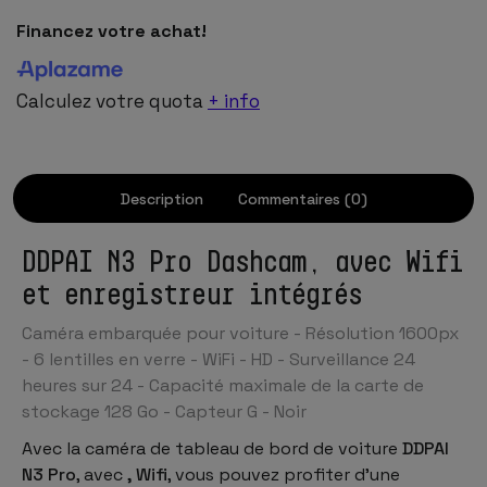
Financez votre achat!
Calculez votre quota
+ info
Description
Commentaires (0)
DDPAI N3 Pro Dashcam, avec Wifi
et enregistreur intégrés
Caméra embarquée pour voiture - Résolution 1600px
- 6 lentilles en verre - WiFi - HD - Surveillance 24
heures sur 24 - Capacité maximale de la carte de
stockage 128 Go - Capteur G - Noir
Avec la caméra de tableau de bord de voiture
DDPAI
N3 Pro
, avec
, Wifi
, vous pouvez profiter d'une