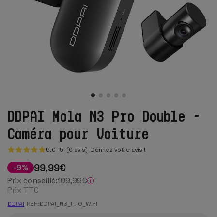
DDPAI Mola N3 Pro Double -
Caméra pour Voiture
5.0
5
(0 avis)
Donnez votre avis !
99
,99
€
-
9
%
Prix conseillé:
109
,99
€
Prix TTC
DDPAI
-
REF:
DDPAI_N3_PRO_WIFI