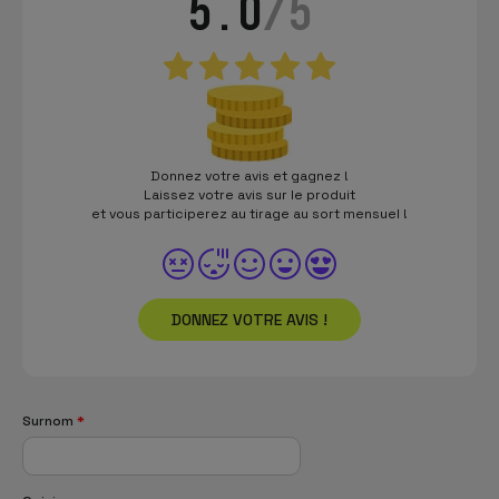
5.0
/5
Donnez votre avis et gagnez !
Laissez votre avis sur le produit
et vous participerez au tirage au sort mensuel !
DONNEZ VOTRE AVIS !
Surnom
*