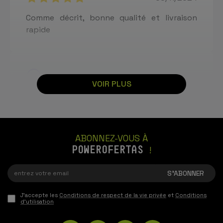
Comme décrit, bonne qualité et livraison
rapide
Teixeira
VOIR PLUS
22/09/2022
Commande 1011417. Bracelet très résistant et
de haute qualité à un prix très abordable.
ABONNEZ-VOUS À
POWEROFERTAS
!
Pereira
06/09/2022
J'accepte les
Conditions de respect de la vie privée
et
Conditions
Bracelet de très bonne qualité, super
d'utilisation
confortable et doux 😊. Je l'adore et je le