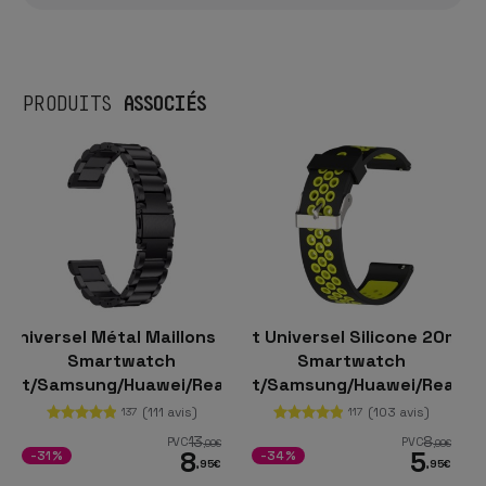
ASSOCIÉS
PRODUITS
 Universel Métal Maillons 20mm pour
Bracelet Universel Silicone 20mm 
Bracelet U
Smartwatch
Smartwatch
zfit/Samsung/Huawei/Realme/Ticwatch
Xiaomi/Amazfit/Samsung/Huawei/Realme
Xiaomi/Amazf
(111 avis)
(103 avis)
137
117
13
8
PVC
PVC
,00
€
,99
€
8
5
-31%
-34%
,95
€
,95
€