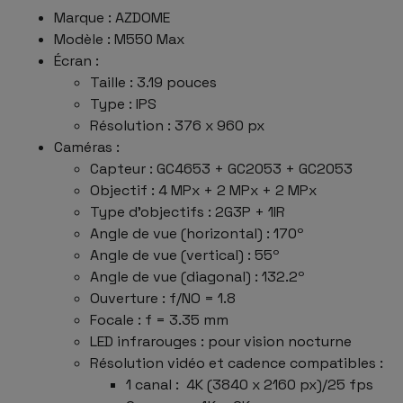
Marque : AZDOME
Modèle : M550 Max
Écran :
Taille : 3.19 pouces
Type : IPS
Résolution : 376 x 960 px
Caméras :
Capteur : GC4653 + GC2053 + GC2053
Objectif : 4 MPx + 2 MPx + 2 MPx
Type d'objectifs : 2G3P + 1IR
Angle de vue (horizontal) : 170º
Angle de vue (vertical) : 55º
Angle de vue (diagonal) : 132.2º
Ouverture : f/NO = 1.8
Focale : f = 3.35 mm
LED infrarouges : pour vision nocturne
Résolution vidéo et cadence compatibles :
1 canal : 4K (3840 x 2160 px)/25 fps