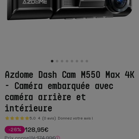
Azdome Dash Cam M550 Max 4K
- Caméra embarquée avec
caméra arrière et
intérieure
5.0
4
(0 avis)
Donnez votre avis !
128
,95
€
-
26
%
Prix conseillé:
174
,99
€