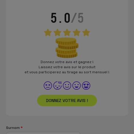
5.0
/5
Donnez votre avis et gagnez !
Laissez votre avis sur le produit
et vous participerez au tirage au sort mensuel !
DONNEZ VOTRE AVIS !
Surnom
*