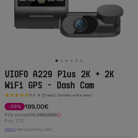
VIOFO A229 Plus 2K + 2K
WiFi GPS - Dash Cam
5.0
4
(0 avis)
Donnez votre avis !
199
,00
€
-
26
%
Prix conseillé:
269
,99
€
Prix TTC
VIOFO
-
REF:
A229 Plus 2CH