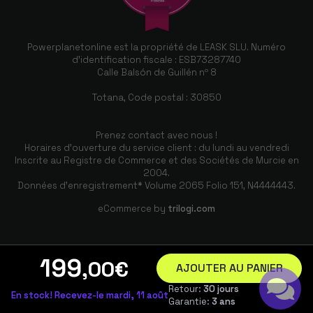
Powerplanetonline est la propriété de LEASK SLU. Numéro
d'identification fiscale : ESB73287740
Calle Balsón de Guillén nº 8
Totana, Code postal : 30850
Prenez contact avec nous !
Horaires d'ouverture du service client : du lundi au vendredi
Inscrite au Registre de Commerce et des Sociétés de Murcie en
2004.
Données d'enregistrement* Volume 2065 Folio 151, N4444443.
eCommerce by
trilogi.com
199
,00
€
AJOUTER AU PANIER
Retour:
30 jours
En stock! Recevez-le mardi, 11 août
Garantie:
3 ans