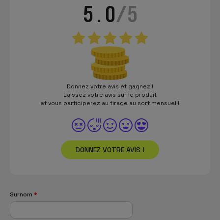
5.0
/5
Donnez votre avis et gagnez !
Laissez votre avis sur le produit
et vous participerez au tirage au sort mensuel !
DONNEZ VOTRE AVIS !
Surnom
*