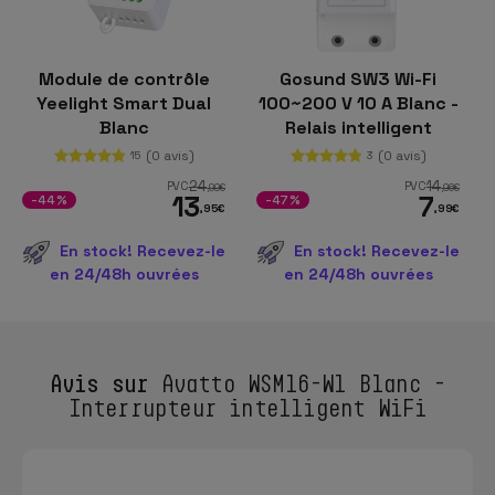
Module de contrôle
Gosund SW3 Wi-Fi
Yeelight Smart Dual
100~200 V 10 A Blanc -
Blanc
Relais intelligent
(0 avis)
(0 avis)
15
3
24
14
PVC
PVC
,99
€
,96
€
13
7
-44%
-47%
,95
€
,99
€
En stock! Recevez-le
En stock! Recevez-le
en 24/48h ouvrées
en 24/48h ouvrées
Avis sur
Avatto WSM16-W1 Blanc -
Interrupteur intelligent WiFi