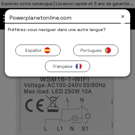
0
Total
Español
ES
,00
€
Explorez notre catalogue | Livraison rapide et 3 ans de garantie 🚀
Português
PT
FR
Powerplanetonline.com
ALLER AU PANIER
Préférez-vous naviguer dans une autre langue?
Smart Home
Switchs
Offres Limitées
Español
Portugues
Française