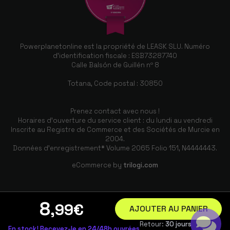
Powerplanetonline est la propriété de LEASK SLU. Numéro
d'identification fiscale : ESB73287740
Calle Balsón de Guillén nº 8
Totana, Code postal : 30850
Prenez contact avec nous !
Horaires d'ouverture du service client : du lundi au vendredi
Inscrite au Registre de Commerce et des Sociétés de Murcie en
2004.
Données d'enregistrement* Volume 2065 Folio 151, N4444443.
eCommerce by
trilogi.com
8
,99
€
AJOUTER AU PANIER
Retour:
30 jours
En stock! Recevez-le en 24/48h ouvrées