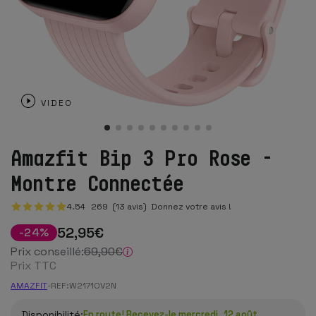
VIDEO
Amazfit Bip 3 Pro Rose -
Montre Connectée
4.54
269
(13 avis)
Donnez votre avis !
52
,95
€
-
24
%
Prix conseillé:
69
,90
€
Prix TTC
AMAZFIT
-
REF:
W2171OV2N
Disponibilité:
En route! Recevez-le mercredi, 12 août