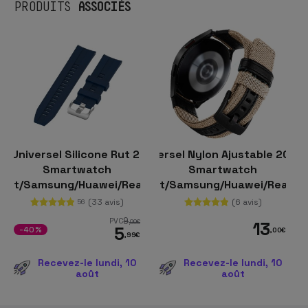
ASSOCIÉS
PRODUITS
t Universel Silicone Rut 20mm pour
Bracelet Universel Nylon Ajustable 20mm
Smartwatch
Smartwatch
zfit/Samsung/Huawei/Realme/Ticwatch
Xiaomi/Amazfit/Samsung/Huawei/Realme
(33 avis)
(6 avis)
56
9
PVC
,99
€
13
5
-40%
,00
€
,99
€
Recevez-le lundi, 10
Recevez-le lundi, 10
août
août