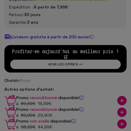
Expédition :
À partir de 7,95€
Retour:
30 jours
Garantie:
3 ans
Livraison gratuite à partir de 200 euros!
Profitez-en aujourd'hui au meilleur prix !
🛒
VOIR LES OFFRES
Choisir:
Rose
Autres options d'achat:
Promo
reconditionné
disponible!
à
69
,90
€
19
,99
€
Promo
reconditionné
disponible!
à
69
,90
€
29
,90
€
Promo
non scellé
disponible!
à
98
,99
€
44
,99
€